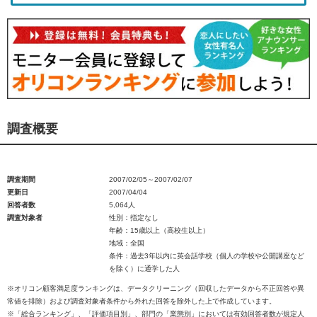
調査概要
調査期間
2007/02/05～2007/02/07
更新日
2007/04/04
回答者数
5,064人
調査対象者
性別：指定なし
年齢：15歳以上（高校生以上）
地域：全国
条件：過去3年以内に英会話学校（個人の学校や公開講座など
を除く）に通学した人
※オリコン顧客満足度ランキングは、データクリーニング（回収したデータから不正回答や異
常値を排除）および調査対象者条件から外れた回答を除外した上で作成しています。
※「総合ランキング」、「評価項目別」、部門の「業態別」においては有効回答者数が規定人