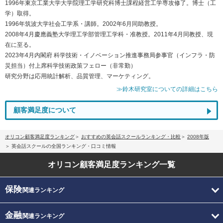
1996年東京工業大学大学院理工学研究科博士課程経営工学専攻修了。博士（工
学）取得。
1996年筑波大学社会工学系・講師。2002年6月同助教授。
2008年4月慶應義塾大学理工学部管理工学科・准教授。2011年4月同教授、現
在に至る。
2023年4月内閣府 科学技術・イノベーション推進事務局参事官（インフラ・防
災担当）付上席科学技術政策フェロー（非常勤）
研究分野は応用統計解析、品質管理、マーケティング。
≫鈴木研究室についての詳細はこちら
顧客満足度について
オリコン顧客満足度ランキング
おすすめの英会話スクールランキング・比較
2008年版
英会話スクールの全国ランキング・口コミ情報
オリコン顧客満足度
ランキング一覧
保険
関連ランキング
金融
関連ランキング