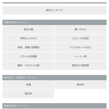
総合ランキング
評価項目別ランキング
先生の質
通いやすさ
予約のしやすさ
スタッフの対応
学校、授業の雰囲気
クラスのレベル分け
クラスの生徒数
レッスン料
教材・テキストの質
英語力の習得度
海外赴任・出張別ランキング
全国
東日本
西日本
資格対策別ランキング