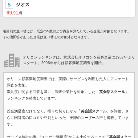
ジオス
69
.91
点
項目別の並べ替えは、既定のN数および得点を満たしている企業が対象となります。
その他回答があった企業は並べ替えの対象外となります。
オリコンランキングは、株式会社オリコンを前身企業に1967年より
スタート。2006年からは顧客満足度調査を開始。
オリコン顧客満足度調査では、実際にサービスを利用した
人にアンケート
調査を実施。
満足度に関する回答を基に、調査企業
社を対象にした「
英会話スクール
」
ランキングを発表しています。
総合満足度だけでなく、様々な切り口から「
英会話スクール
」を評価。さ
らに回答者の口コミや評判といった、実際のユーザーの声も掲載していま
す。
サービス検討の際、“ユーザー満足度”からも比較することで「
英会話スクー