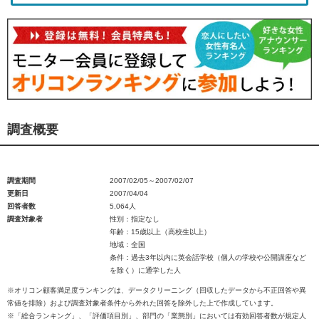
調査概要
調査期間
2007/02/05～2007/02/07
更新日
2007/04/04
回答者数
5,064人
調査対象者
性別：指定なし
年齢：15歳以上（高校生以上）
地域：全国
条件：過去3年以内に英会話学校（個人の学校や公開講座など
を除く）に通学した人
※オリコン顧客満足度ランキングは、データクリーニング（回収したデータから不正回答や異
常値を排除）および調査対象者条件から外れた回答を除外した上で作成しています。
※「総合ランキング」、「評価項目別」、部門の「業態別」においては有効回答者数が規定人