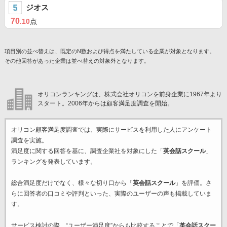
ジオス
70
.10
点
項目別の並べ替えは、既定のN数および得点を満たしている企業が対象となります。
その他回答があった企業は並べ替えの対象外となります。
オリコンランキングは、株式会社オリコンを前身企業に1967年より
スタート。2006年からは顧客満足度調査を開始。
オリコン顧客満足度調査では、実際にサービスを利用した
人にアンケート
調査を実施。
満足度に関する回答を基に、調査企業
社を対象にした「
英会話スクール
」
ランキングを発表しています。
総合満足度だけでなく、様々な切り口から「
英会話スクール
」を評価。さ
らに回答者の口コミや評判といった、実際のユーザーの声も掲載していま
す。
サービス検討の際、“ユーザー満足度”からも比較することで「
英会話スクー