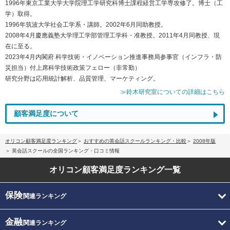
1996年東京工業大学大学院理工学研究科博士課程経営工学専攻修了。博士（工
学）取得。
1996年筑波大学社会工学系・講師。2002年6月同助教授。
2008年4月慶應義塾大学理工学部管理工学科・准教授。2011年4月同教授、現
在に至る。
2023年4月内閣府 科学技術・イノベーション推進事務局参事官（インフラ・防
災担当）付上席科学技術政策フェロー（非常勤）
研究分野は応用統計解析、品質管理、マーケティング。
≫鈴木研究室についての詳細はこちら
顧客満足度について
オリコン顧客満足度ランキング
おすすめの英会話スクールランキング・比較
2008年版
英会話スクールの全国ランキング・口コミ情報
オリコン顧客満足度
ランキング一覧
保険
関連ランキング
金融
関連ランキング