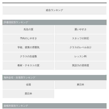
総合ランキング
評価項目別ランキング
先生の質
通いやすさ
予約のしやすさ
スタッフの対応
学校、授業の雰囲気
クラスのレベル分け
クラスの生徒数
レッスン料
教材・テキストの質
英語力の習得度
海外赴任・出張別ランキング
全国
東日本
西日本
資格対策別ランキング