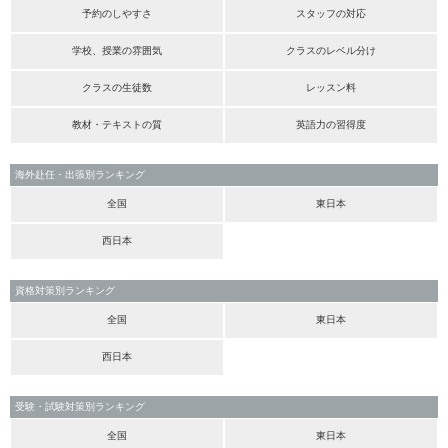
予約のしやすさ
スタッフの対応
学校、授業の雰囲気
クラスのレベル分け
クラスの生徒数
レッスン料
教材・テキストの質
英語力の習得度
海外赴任・出張別ランキング
全国
東日本
西日本
資格対策別ランキング
全国
東日本
西日本
受験・試験対策別ランキング
全国
東日本