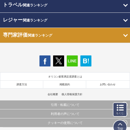
トラベル
関連ランキング
レジャー
関連ランキング
専門家評価
関連ランキング
オリコン顧客満足度調査とは
調査方法
掲載規約
お問い合わせ
会社概要
個人情報保護方針
引用・転載について
もくじ
利用者の声について
当サイトで公開されている情報（文字、写真、イラスト、画像データ等）及びこれらの配置・
編集および構造などについての著作権は株式会社oricon MEに帰属しております。
クッキーの使用について
当サイトに掲載している内容はすべてサービスの利用者が提出された見解・感想です。
これらの情報を権利者の許可なく無断転載・複製などの二次利用を行うことは固く禁じており
Top
弊社が内容について正確性を含め一切保証するものではありません。