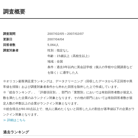
調査概要
調査期間
2007/02/05～2007/02/07
更新日
2007/04/04
回答者数
5,064人
調査対象者
性別：指定なし
年齢：15歳以上（高校生以上）
地域：全国
条件：過去3年以内に英会話学校（個人の学校や公開講座など
を除く）に通学した人
※オリコン顧客満足度ランキングは、データクリーニング（回収したデータから不正回答や異
常値を排除）および調査対象者条件から外れた回答を除外した上で作成しています。
※「総合ランキング」、「評価項目別」、部門の「業態別」においては有効回答者数が規定人
数を満たした企業のみランクイン対象となります。その他の部門においては有効回答者数が規
定人数の半数以上の企業がランクイン対象となります。
※総合得点が60.00点以上で、他人に薦めたくないと回答した人の割合が基準値以下の企業がラ
ンクイン対象となります。
≫ 詳細はこちら
過去ランキング