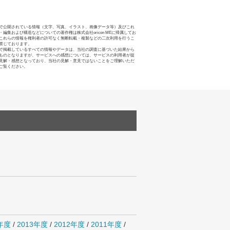
で公開されている情報（文字、写真、イラスト、画像データ等）及びこれ
・編集および構造などについての著作権は株式会社oricon MEに帰属してお
これらの情報を権利者の許可なく無断転載・複製などの二次利用を行うこ
禁じております。
で掲載しているすべての情報やデータは、当社の調査に基づいた結果から
ものとなりますが、サービスへの感想については、サービスの利用者が提
見解・感想となっており、当社の見解・意見ではないことをご理解いただ
ご覧ください。
4年度
/
2013年度
/
2012年度
/
2011年度
/