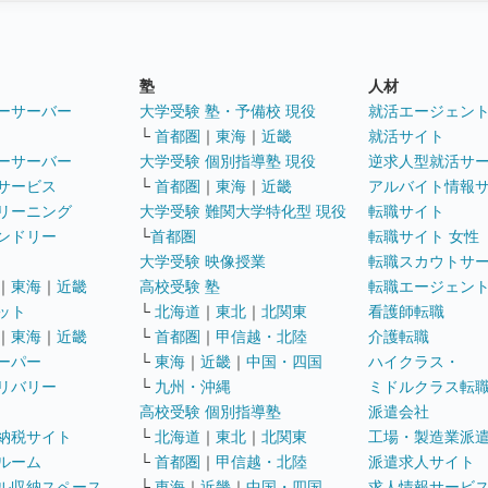
塾
人材
ーサーバー
大学受験 塾・予備校 現役
就活エージェン
└
首都圏
｜
東海
｜
近畿
就活サイト
ーサーバー
大学受験 個別指導塾 現役
逆求人型就活サ
サービス
└
首都圏
｜
東海
｜
近畿
アルバイト情報
リーニング
大学受験 難関大学特化型 現役
転職サイト
ンドリー
└
首都圏
転職サイト 女性
大学受験 映像授業
転職スカウトサ
｜
東海
｜
近畿
高校受験 塾
転職エージェン
ット
└
北海道
｜
東北
｜
北関東
看護師転職
｜
東海
｜
近畿
└
首都圏
｜
甲信越・北陸
介護転職
ーパー
└
東海
｜
近畿
｜
中国・四国
ハイクラス・
リバリー
└
九州・沖縄
ミドルクラス転
高校受験 個別指導塾
派遣会社
納税サイト
└
北海道
｜
東北
｜
北関東
工場・製造業派
ルーム
└
首都圏
｜
甲信越・北陸
派遣求人サイト
ル収納スペース
└
東海
｜
近畿
｜
中国・四国
求人情報サービ