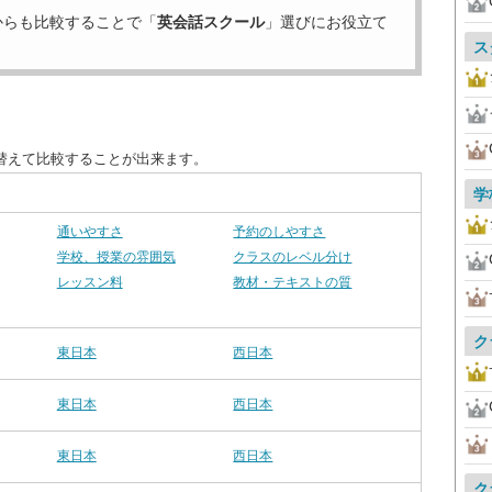
からも比較することで「
英会話スクール
」選びにお役立て
ス
替えて比較することが出来ます。
学
通いやすさ
予約のしやすさ
学校、授業の雰囲気
クラスのレベル分け
レッスン料
教材・テキストの質
ク
東日本
西日本
東日本
西日本
東日本
西日本
ク