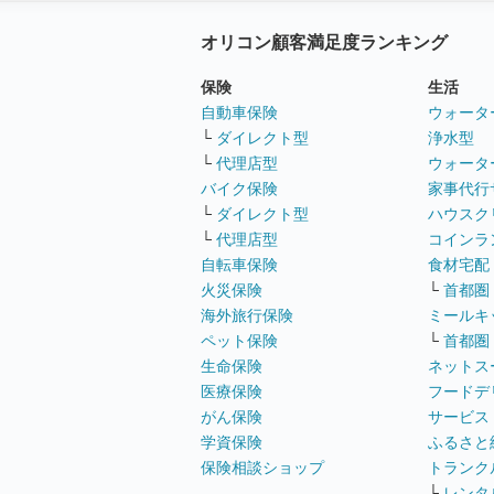
オリコン顧客満足度ランキング
保険
生活
自動車保険
ウォータ
└
ダイレクト型
浄水型
└
代理店型
ウォータ
バイク保険
家事代行
└
ダイレクト型
ハウスク
└
代理店型
コインラ
自転車保険
食材宅配
火災保険
└
首都圏
海外旅行保険
ミールキ
ペット保険
└
首都圏
生命保険
ネットス
医療保険
フードデ
がん保険
サービス
学資保険
ふるさと
保険相談ショップ
トランク
└
レンタ