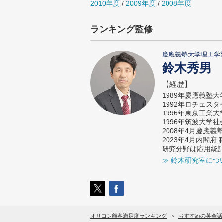
2010年度
/
2009年度
/
2008年度
ランキング監修
慶應義塾大学理工学
鈴木秀男
【経歴】
1989年慶應義塾
1992年ロチェス
1996年東京工業
1996年筑波大学
2008年4月慶應
2023年4月内閣
研究分野は応用統
≫ 鈴木研究室につ
オリコン顧客満足度ランキング
おすすめの英会話