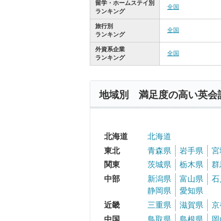
留学・ホームステイ別
全国
ランキング
旅行別
全国
ランキング
外資系企業
全国
ランキング
地域別 満足度の高い英会
北海道
北海道
東北
青森県
岩手県
宮
関東
茨城県
栃木県
群
中部
新潟県
富山県
石
静岡県
愛知県
近畿
三重県
滋賀県
京
中国
鳥取県
島根県
岡