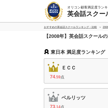
オリコン顧客満足度ランキ
英会話スクー
おすすめの英会話スクールランキング・比較
20
【2008年】英会話スクール
東日本 満足度ランキング
ＥＣＣ
74
.59
点
ベルリッツ
73
.14
点