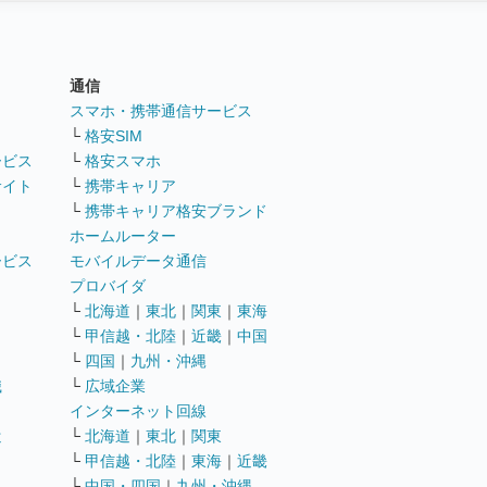
通信
ト
スマホ・携帯通信サービス
└
格安SIM
ービス
└
格安スマホ
サイト
└
携帯キャリア
└
携帯キャリア格安ブランド
ホームルーター
ービス
モバイルデータ通信
ト
プロバイダ
└
北海道
｜
東北
｜
関東
｜
東海
└
甲信越・北陸
｜
近畿
｜
中国
└
四国
｜
九州・沖縄
職
└
広域企業
インターネット回線
遣
└
北海道
｜
東北
｜
関東
└
甲信越・北陸
｜
東海
｜
近畿
ス
└
中国・四国
｜
九州・沖縄