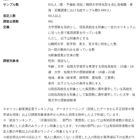
サンプル数
631人（塾・予備校 現役／難関大学特化型を含む首都圏・東
海・近畿調査における総サンプル数6,480人）
規定人数
50人以上
調査企業数
9社
定義
大学受験を目的とし、現役高校生を対象に一定のカリキュラム
に沿った形で集団授業を行っている塾
ただし、以下は対象外とする
1)難関大学、医学部、美大、音大等に特化した塾
2)一部の教科のみを扱っている塾
3)映像授業が主体の塾
調査対象者
性別：指定なし
年齢：大学・短期大学進学を希望する現役高校生：15歳～18
歳 大学・短期大学の受験経験者：18歳～22歳
地域：東海（岐阜県、静岡県、愛知県、三重県）
条件：以下どちらかの条件を満たす人
1)現役高校生を対象とした集団塾に通年通学している高校生
2)現役高校生を対象として集団塾に通年通学していた大学・短
期大学の受験経験者
※オリコン顧客満足度ランキングは、データクリーニング（回収したデータから不正回答や異
常値を排除）および調査対象者条件から外れた回答を除外した上で作成しています。
※「総合ランキング」、「評価項目別」、部門の「業態別」においては有効回答者数が規定人
数を満たした企業のみランクイン対象となります。その他の部門においては有効回答者数が規
定人数の半数以上の企業がランクイン対象となります。
※総合得点が60.0点以上で、他人に薦めたくないと回答した人の割合が基準値以下の企業がラ