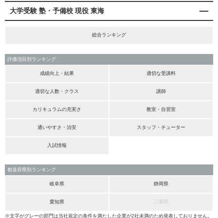
大学受験 塾・予備校 現役 東海
総合ランキング
評価項目別ランキング
成績向上・結果
適切な受講料
適切な人数・クラス
講師
カリキュラムの充実さ
教室・自習室
通いやすさ・治安
スタッフ・チューター
入試情報
都道府県別ランキング
岐阜県
静岡県
愛知県
三重県
※文字がグレーの部門は当社規定の条件を満たした企業が2社未満のため発表しておりません。