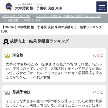
オリコン顧客満足度ランキング
大学受験 塾・予備校 現役 東海
大学受験 塾・予備校 現役
おすすめの大学受験 塾・予備校 現役 東海ランキング・比較
2022年版
成績向上・結果
【2022年】大学受験 塾・予備校 現役 東海の成績向上・結果ランキング・
比較
成績向上・結果 満足度ランキング
河合塾
76
.5
点
大手の学習塾のため、提供される授業の質や信頼度が高かっ
た。本校に通っていたので、人気講師も多くいて満足度が高か
った。校舎が広かったのでそのときに合わせて学習環境を帰る
ことができた。（20代／女性）
秀英予備校
74
.5
点
そこそこな大きさの塾で中学の頃から通っていたため変に緊張
はしなかった。教師が常にいるためコミュニケーションは取り