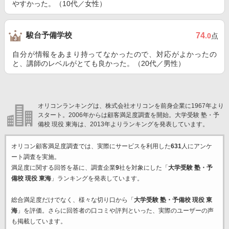
やすかった。（10代／女性）
駿台予備学校
74
.0
点
自分が情報をあまり持ってなかったので、対応がよかったの
と、講師のレベルがとても良かった。（20代／男性）
オリコンランキングは、株式会社オリコンを前身企業に1967年より
スタート。2006年からは顧客満足度調査を開始。大学受験 塾・予
備校 現役 東海は、2013年よりランキングを発表しています。
オリコン顧客満足度調査では、実際にサービスを利用した
631
人にアンケ
ート調査を実施。
満足度に関する回答を基に、調査企業
9
社を対象にした「
大学受験 塾・予
備校 現役 東海
」ランキングを発表しています。
総合満足度だけでなく、様々な切り口から「
大学受験 塾・予備校 現役 東
海
」を評価。さらに回答者の口コミや評判といった、実際のユーザーの声
も掲載しています。