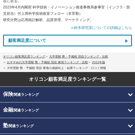
在に至る。
2023年4月内閣府 科学技術・イノベーション推進事務局参事官（インフラ・防
災担当）付上席科学技術政策フェロー（非常勤）
研究分野は応用統計解析、品質管理、マーケティング。
≫鈴木研究室についての詳細はこちら
顧客満足度について
オリコン顧客満足度ランキング
大学受験 塾・予備校 現役ランキング・比較
おすすめの大学受験 塾・予備校 現役 東海ランキング・比較
2022年版
大学受験 塾・予備校 現役 東海の成績向上・結果ランキング・口コミ情報
オリコン顧客満足度
ランキング一覧
保険
関連ランキング
金融
関連ランキング
塾
関連ランキング