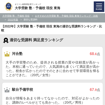
オリコン顧客満足度ランキング
大学受験 塾・予備校 現役 東海
大学受験 塾・予備校 現役
おすすめの大学受験 塾・予備校 現役 東海ランキング・比較
2022年版
適切な受講料
【2022年】大学受験 塾・予備校 現役 東海の適切な受講料ランキング・比
較
適切な受講料 満足度ランキング
河合塾
68
.6
点
大手の学習塾のため、提供される授業の質や信頼度が高かっ
た。本校に通っていたので、人気講師も多くいて満足度が高か
った。校舎が広かったのでそのときに合わせて学習環境を帰る
ことができた。（20代／女性）
駿台予備学校
67
.9
点
自分が情報をあまり持ってなかったので、対応がよかったの
と、講師のレベルがとても良かった。（20代／男性）