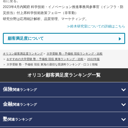
在に至る。
2023年4月内閣府 科学技術・イノベーション推進事務局参事官（インフラ・防
災担当）付上席科学技術政策フェロー（非常勤）
研究分野は応用統計解析、品質管理、マーケティング。
≫鈴木研究室についての詳細はこちら
顧客満足度について
オリコン顧客満足度ランキング
大学受験 塾・予備校 現役ランキング・比較
おすすめの大学受験 塾・予備校 現役 東海ランキング・比較
2022年版
大学受験 塾・予備校 現役 東海の適切な受講料ランキング・口コミ情報
オリコン顧客満足度
ランキング一覧
保険
関連ランキング
金融
関連ランキング
塾
関連ランキング