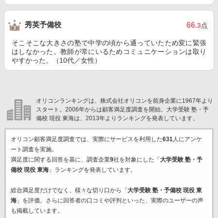
秀英予備校
66
.3
点
そこそこな大きさの塾で中学の頃から通っていたため変に緊張
はしなかった。教師が常にいるためコミュニケーションは取り
やすかった。（10代／女性）
オリコンランキングは、株式会社オリコンを前身企業に1967年より
スタート。2006年からは顧客満足度調査を開始。大学受験 塾・予
備校 現役 東海は、2013年よりランキングを発表しています。
オリコン顧客満足度調査では、実際にサービスを利用した
631
人にアンケ
ート調査を実施。
満足度に関する回答を基に、調査企業
9
社を対象にした「
大学受験 塾・予
備校 現役 東海
」ランキングを発表しています。
総合満足度だけでなく、様々な切り口から「
大学受験 塾・予備校 現役 東
海
」を評価。さらに回答者の口コミや評判といった、実際のユーザーの声
も掲載しています。