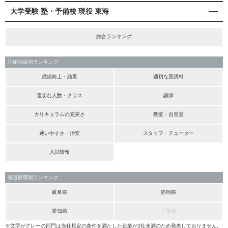
大学受験 塾・予備校 現役 東海
総合ランキング
評価項目別ランキング
成績向上・結果
適切な受講料
適切な人数・クラス
講師
カリキュラムの充実さ
教室・自習室
通いやすさ・治安
スタッフ・チューター
入試情報
都道府県別ランキング
岐阜県
静岡県
愛知県
三重県
※文字がグレーの部門は当社規定の条件を満たした企業が2社未満のため発表しておりません。