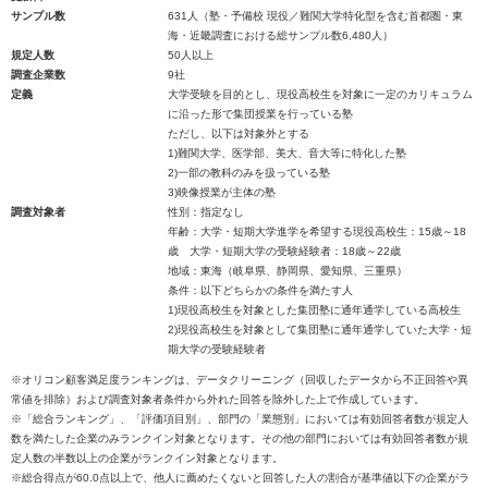
サンプル数
631人（塾・予備校 現役／難関大学特化型を含む首都圏・東
海・近畿調査における総サンプル数6,480人）
規定人数
50人以上
調査企業数
9社
定義
大学受験を目的とし、現役高校生を対象に一定のカリキュラム
に沿った形で集団授業を行っている塾
ただし、以下は対象外とする
1)難関大学、医学部、美大、音大等に特化した塾
2)一部の教科のみを扱っている塾
3)映像授業が主体の塾
調査対象者
性別：指定なし
年齢：大学・短期大学進学を希望する現役高校生：15歳～18
歳 大学・短期大学の受験経験者：18歳～22歳
地域：東海（岐阜県、静岡県、愛知県、三重県）
条件：以下どちらかの条件を満たす人
1)現役高校生を対象とした集団塾に通年通学している高校生
2)現役高校生を対象として集団塾に通年通学していた大学・短
期大学の受験経験者
※オリコン顧客満足度ランキングは、データクリーニング（回収したデータから不正回答や異
常値を排除）および調査対象者条件から外れた回答を除外した上で作成しています。
※「総合ランキング」、「評価項目別」、部門の「業態別」においては有効回答者数が規定人
数を満たした企業のみランクイン対象となります。その他の部門においては有効回答者数が規
定人数の半数以上の企業がランクイン対象となります。
※総合得点が60.0点以上で、他人に薦めたくないと回答した人の割合が基準値以下の企業がラ