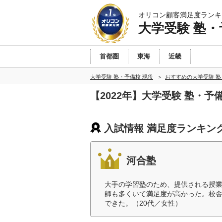
オリコン顧客満足度ランキ
大学受験 塾・
首都圏
東海
近畿
大学受験 塾・予備校 現役
おすすめの大学受験 塾
【2022年】大学受験 塾・
入試情報 満足度ランキン
河合塾
大手の学習塾のため、提供される授
師も多くいて満足度が高かった。校
できた。（20代／女性）