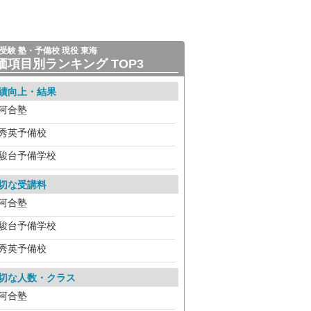
受験 塾・予備校 現役 東海
価項目別ランキング TOP3
績向上・結果
河合塾
秀英予備校
駿台予備学校
切な受講料
河合塾
駿台予備学校
秀英予備校
切な人数・クラス
河合塾