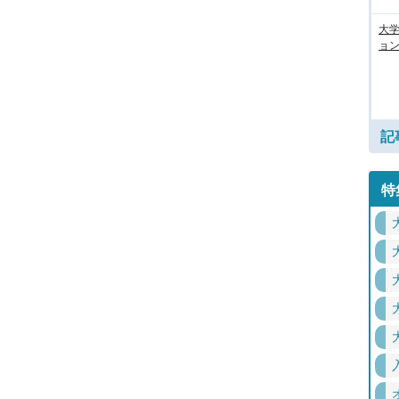
大
ョン
記
特