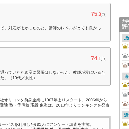
75
.3
点
大学
評
ので、対応がよかったのと、講師のレベルがとても良かっ
成
74
.1
点
ら通っていたため変に緊張はしなかった。教師が常にいるた
適
た。（10代／女性）
オリコンを前身企業に1967年よりスタート。2006年から
験 塾・予備校 現役 東海は、2013年よりランキングを発表
適
サービスを利用した
631
人にアンケート調査を実施。