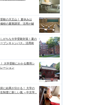
受験の天王山！ 夏休みは
予備校の夏期講習」活用が鍵
逃しがちな大学受験対策！夏の
オープンキャンパス」活用術
！ 大学受験にかかる費用シ
ュレーション
前に結果が分かる！ 大学の
生制度に新しい風 ～中京学...