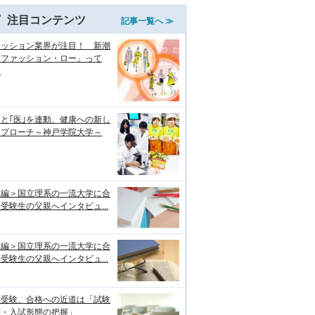
注目コンテンツ
記事一覧へ ≫
ァッション業界が注目！ 新潮
「ファッション・ロー」って
？
｣と｢医｣を連動、健康への新し
アプローチ～神戸学院大学～
前編＞国立理系の一流大学に合
受験生の父親へインタビュ...
後編＞国立理系の一流大学に合
受験生の父親へインタビュ...
学受験、合格への近道は「試験
制・入試形態の把握」