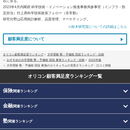
在に至る。
2023年4月内閣府 科学技術・イノベーション推進事務局参事官（インフラ・防
災担当）付上席科学技術政策フェロー（非常勤）
研究分野は応用統計解析、品質管理、マーケティング。
≫鈴木研究室についての詳細はこちら
顧客満足度について
オリコン顧客満足度ランキング
大学受験 塾・予備校 現役ランキング・比較
おすすめの大学受験 塾・予備校 現役 東海ランキング・比較
2022年版
大学受験 塾・予備校 現役 東海のカリキュラムの充実さランキング・口コミ情報
オリコン顧客満足度
ランキング一覧
保険
関連ランキング
金融
関連ランキング
塾
関連ランキング