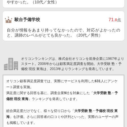
やすかった。（10代／女性）
駿台予備学校
71
.8
点
自分が情報をあまり持ってなかったので、対応がよかったの
と、講師のレベルがとても良かった。（20代／男性）
オリコンランキングは、株式会社オリコンを前身企業に1967年より
スタート。2006年からは顧客満足度調査を開始。大学受験 塾・予
備校 現役 東海は、2013年よりランキングを発表しています。
オリコン顧客満足度調査では、実際にサービスを利用した
631
人にアンケ
ート調査を実施。
満足度に関する回答を基に、調査企業
9
社を対象にした「
大学受験 塾・予
備校 現役 東海
」ランキングを発表しています。
総合満足度だけでなく、様々な切り口から「
大学受験 塾・予備校 現役 東
海
」を評価。さらに回答者の口コミや評判といった、実際のユーザーの声
も掲載しています。