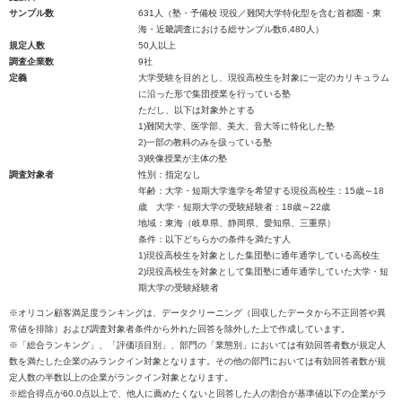
サンプル数
631人（塾・予備校 現役／難関大学特化型を含む首都圏・東
海・近畿調査における総サンプル数6,480人）
規定人数
50人以上
調査企業数
9社
定義
大学受験を目的とし、現役高校生を対象に一定のカリキュラム
に沿った形で集団授業を行っている塾
ただし、以下は対象外とする
1)難関大学、医学部、美大、音大等に特化した塾
2)一部の教科のみを扱っている塾
3)映像授業が主体の塾
調査対象者
性別：指定なし
年齢：大学・短期大学進学を希望する現役高校生：15歳～18
歳 大学・短期大学の受験経験者：18歳～22歳
地域：東海（岐阜県、静岡県、愛知県、三重県）
条件：以下どちらかの条件を満たす人
1)現役高校生を対象とした集団塾に通年通学している高校生
2)現役高校生を対象として集団塾に通年通学していた大学・短
期大学の受験経験者
※オリコン顧客満足度ランキングは、データクリーニング（回収したデータから不正回答や異
常値を排除）および調査対象者条件から外れた回答を除外した上で作成しています。
※「総合ランキング」、「評価項目別」、部門の「業態別」においては有効回答者数が規定人
数を満たした企業のみランクイン対象となります。その他の部門においては有効回答者数が規
定人数の半数以上の企業がランクイン対象となります。
※総合得点が60.0点以上で、他人に薦めたくないと回答した人の割合が基準値以下の企業がラ