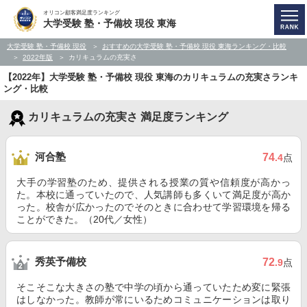
オリコン顧客満足度ランキング
大学受験 塾・予備校 現役 東海
大学受験 塾・予備校 現役
おすすめの大学受験 塾・予備校 現役 東海ランキング・比較
2022年版
カリキュラムの充実さ
【2022年】大学受験 塾・予備校 現役 東海のカリキュラムの充実さランキ
ング・比較
カリキュラムの充実さ 満足度ランキング
河合塾
74
.4
点
大手の学習塾のため、提供される授業の質や信頼度が高かっ
た。本校に通っていたので、人気講師も多くいて満足度が高か
った。校舎が広かったのでそのときに合わせて学習環境を帰る
ことができた。（20代／女性）
秀英予備校
72
.9
点
そこそこな大きさの塾で中学の頃から通っていたため変に緊張
はしなかった。教師が常にいるためコミュニケーションは取り