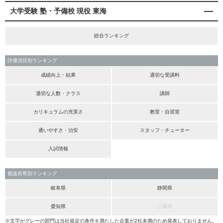
大学受験 塾・予備校 現役 東海
総合ランキング
評価項目別ランキング
成績向上・結果
適切な受講料
適切な人数・クラス
講師
カリキュラムの充実さ
教室・自習室
通いやすさ・治安
スタッフ・チューター
入試情報
都道府県別ランキング
岐阜県
静岡県
愛知県
三重県
※文字がグレーの部門は当社規定の条件を満たした企業が2社未満のため発表しておりません。