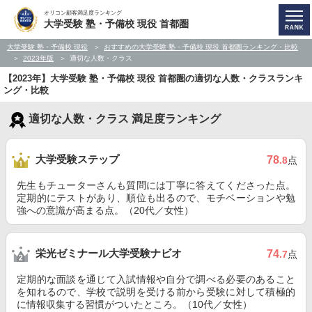
オリコン顧客満足度ランキング
大学受験 塾・予備校 現役 首都圏
大学受験 塾・予備校 現役
おすすめの大学受験 塾・予備校 現役 首都圏ランキング・比較
2023年版
適切な人数・クラス
【2023年】大学受験 塾・予備校 現役 首都圏の適切な人数・クラスランキ
ング・比較
適切な人数・クラス 満足度ランキング
大学受験ステップ
78
.8
点
先生もチューターさんも質問には丁寧に答えてくださった点。
定期的にテストがあり、順位も出るので、モチベーションや勉
強への意識が高まる点。（20代／女性）
栄光ゼミナール大学受験ナビオ
74
.7
点
定期的な面談を通じて入試情報や自分で調べる必要のあること
を知れるので、学校で説明を受ける前から受験に対して積極的
に情報収集する習慣がついたところ。（10代／女性）