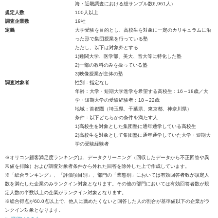
海・近畿調査における総サンプル数6,961人）
規定人数
100人以上
調査企業数
19社
定義
大学受験を目的とし、高校生を対象に一定のカリキュラムに沿
った形で集団授業を行っている塾
ただし、以下は対象外とする
1)難関大学、医学部、美大、音大等に特化した塾
2)一部の教科のみを扱っている塾
3)映像授業が主体の塾
調査対象者
性別：指定なし
年齢：大学・短期大学進学を希望する高校生：16～18歳／大
学・短期大学の受験経験者：18～22歳
地域：首都圏（埼玉県、千葉県、東京都、神奈川県）
条件：以下どちらかの条件を満たす人
1)高校生を対象とした集団塾に通年通学している高校生
2)高校生を対象として集団塾に通年通学していた大学・短期大
学の受験経験者
※オリコン顧客満足度ランキングは、データクリーニング（回収したデータから不正回答や異
常値を排除）および調査対象者条件から外れた回答を除外した上で作成しています。
※「総合ランキング」、「評価項目別」、部門の「業態別」においては有効回答者数が規定人
数を満たした企業のみランクイン対象となります。その他の部門においては有効回答者数が規
定人数の半数以上の企業がランクイン対象となります。
※総合得点が60.0点以上で、他人に薦めたくないと回答した人の割合が基準値以下の企業がラ
ンクイン対象となります。