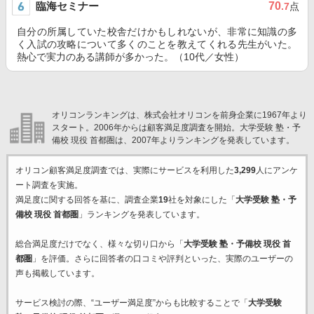
臨海セミナー
70
.7
点
自分の所属していた校舎だけかもしれないが、非常に知識の多
く入試の攻略について多くのことを教えてくれる先生がいた。
熱心で実力のある講師が多かった。（10代／女性）
オリコンランキングは、株式会社オリコンを前身企業に1967年より
スタート。2006年からは顧客満足度調査を開始。大学受験 塾・予
備校 現役 首都圏は、2007年よりランキングを発表しています。
オリコン顧客満足度調査では、実際にサービスを利用した
3,299
人にアンケ
ート調査を実施。
満足度に関する回答を基に、調査企業
19
社を対象にした「
大学受験 塾・予
備校 現役 首都圏
」ランキングを発表しています。
総合満足度だけでなく、様々な切り口から「
大学受験 塾・予備校 現役 首
都圏
」を評価。さらに回答者の口コミや評判といった、実際のユーザーの
声も掲載しています。
サービス検討の際、“ユーザー満足度”からも比較することで「
大学受験