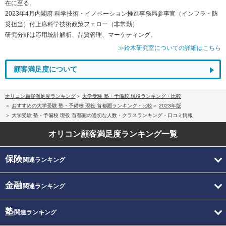
在に至る。
2023年4月内閣府 科学技術・イノベーション推進事務局参事官（インフラ・防
災担当）付上席科学技術政策フェロー（非常勤）
研究分野は応用統計解析、品質管理、マーケティング。
≫鈴木研究室についての詳細はこちら
顧客満足度について
オリコン顧客満足度ランキング
大学受験 塾・予備校 現役ランキング・比較
おすすめの大学受験 塾・予備校 現役 首都圏ランキング・比較
2023年版
大学受験 塾・予備校 現役 首都圏の適切な人数・クラスランキング・口コミ情報
オリコン顧客満足度
ランキング一覧
保険
関連ランキング
金融
関連ランキング
塾
関連ランキング