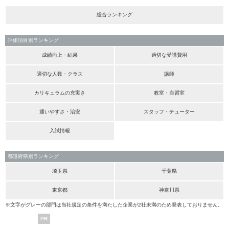
総合ランキング
評価項目別ランキング
成績向上・結果
適切な受講費用
適切な人数・クラス
講師
カリキュラムの充実さ
教室・自習室
通いやすさ・治安
スタッフ・チューター
入試情報
都道府県別ランキング
埼玉県
千葉県
東京都
神奈川県
※文字がグレーの部門は当社規定の条件を満たした企業が2社未満のため発表しておりません。
PR