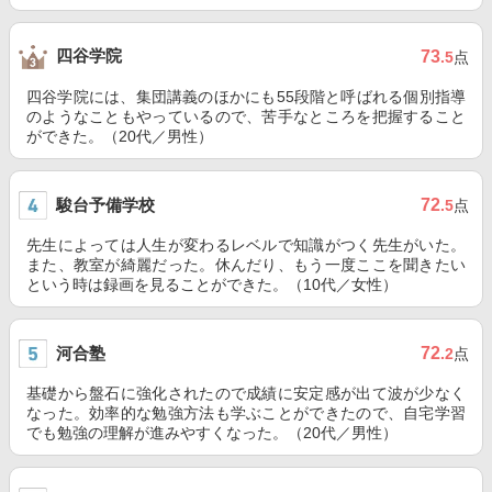
四谷学院
73
.5
点
四谷学院には、集団講義のほかにも55段階と呼ばれる個別指導
のようなこともやっているので、苦手なところを把握すること
ができた。（20代／男性）
駿台予備学校
72
.5
点
先生によっては人生が変わるレベルで知識がつく先生がいた。
また、教室が綺麗だった。休んだり、もう一度ここを聞きたい
という時は録画を見ることができた。（10代／女性）
河合塾
72
.2
点
基礎から盤石に強化されたので成績に安定感が出て波が少なく
なった。効率的な勉強方法も学ぶことができたので、自宅学習
でも勉強の理解が進みやすくなった。（20代／男性）