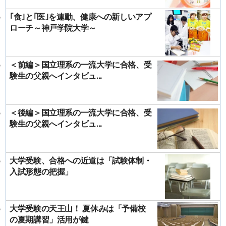
｢食｣と｢医｣を連動、健康への新しいアプ
ローチ～神戸学院大学～
＜前編＞国立理系の一流大学に合格、受
験生の父親へインタビュ...
＜後編＞国立理系の一流大学に合格、受
験生の父親へインタビュ...
大学受験、合格への近道は「試験体制・
入試形態の把握」
大学受験の天王山！ 夏休みは「予備校
の夏期講習」活用が鍵