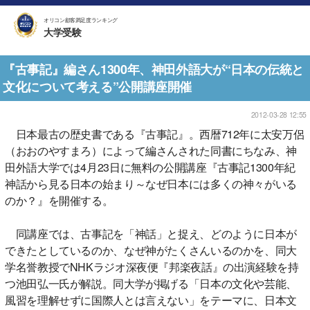
オリコン顧客満足度ランキング
大学受験
『古事記』編さん1300年、神田外語大が“日本の伝統と
文化について考える”公開講座開催
2012-03-28 12:55
日本最古の歴史書である『古事記』。西暦712年に太安万侶
（おおのやすまろ）によって編さんされた同書にちなみ、神
田外語大学では4月23日に無料の公開講座『古事記1300年紀
神話から見る日本の始まり～なぜ日本には多くの神々がいる
のか？』を開催する。
同講座では、古事記を「神話」と捉え、どのように日本が
できたとしているのか、なぜ神がたくさんいるのかを、同大
学名誉教授でNHKラジオ深夜便『邦楽夜話』の出演経験を持
つ池田弘一氏が解説。同大学が掲げる「日本の文化や芸能、
風習を理解せずに国際人とは言えない」をテーマに、日本文