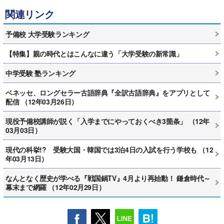
関連リンク
予備校 大学受験ランキング
【特集】親の時代とはこんなに違う「大学受験の新常識」
中学受験 塾ランキング
ベネッセ、ロングセラー古語辞典『全訳古語辞典』をアプリとして
配信 （12年03月26日）
現役予備校講師が説く「入学までにやっておくべき3箇条」 （12年
03月03日）
現代の科挙!? 受験大国・韓国では3泊4日の入試を行う学校も （12
年03月13日）
なんとなく歴史が学べる『戦国鍋TV』4月より再始動！ 鎌倉時代～
幕末まで網羅 （12年02月29日）