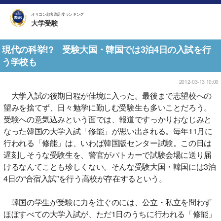
オリコン顧客満足度ランキング
大学受験
現代の科挙!? 受験大国・韓国では3泊4日の入試を行
う学校も
2012-03-13 10:00
大学入試の後期日程が佳境に入った。最後まで志望校への
望みを捨てず、日々勉学に勤しむ受験生も多いことだろう。
受験への意気込みという面では、報道ですっかりおなじみと
なった韓国の大学入試「修能」が思い出される。毎年11月に
行われる「修能」は、いわば韓国版センター試験。この日は
遅刻しそうな受験生を、警官がパトカーで試験会場に送り届
けるなんてことも珍しくない。そんな受験大国・韓国には3泊
4日の“合宿入試”を行う高校が存在するという。
韓国の学生が受験に力を注ぐのには、公立・私立を問わず
ほぼすべての大学入試が、ただ1日のうちに行われる「修能」