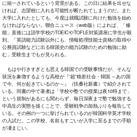
に統一されているという背景がある。この日に結果を出せな
ければ、志望校に入れる可能性が断たれてしまうのだ。また
大学に入れたとしても、今度は就職試験に向けた勉強を始め
なければならない。聯合ニュース（web版）によれば、「修
能」直後には語学学校のTOEICやTOFLE対策講座に学生が殺
到。「英語能力試験以外にも、情報処理技能士資格の取得や
公務員試験などに出る韓国史の能力試験のための勉強に励
む」受験生までもが見られる。
もはや行きすぎとも思える韓国での受験事情だが、そんな
状況を象徴するような高校が『“超”格差社会・韓国 ～あの国
で今、何が起きているのか～』（扶桑社新書）で紹介されて
いる。同書の中で著者は「学校や塾での授業は夜10時まで」
という規制があるにも関わらず、毎日深夜まで塾で勉強する
中高生の実態を描くことで、受験戦争の加熱ぶりを報告して
いる。その例の一つに挙げられているのが韓国科学英才学校
の入試だ。この学校、名前もすごいが入学に至るまでの手順
が凄まじい。