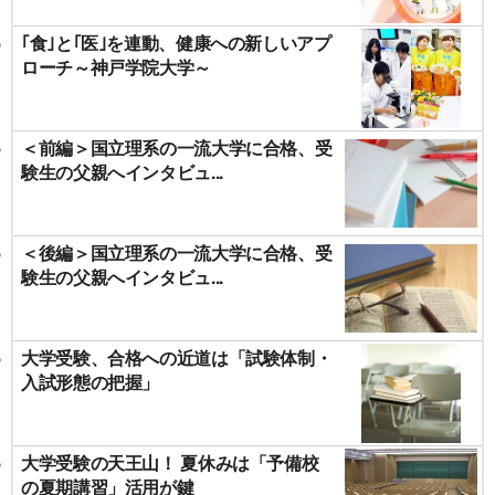
｢食｣と｢医｣を連動、健康への新しいアプ
ローチ～神戸学院大学～
＜前編＞国立理系の一流大学に合格、受
験生の父親へインタビュ...
＜後編＞国立理系の一流大学に合格、受
験生の父親へインタビュ...
大学受験、合格への近道は「試験体制・
入試形態の把握」
大学受験の天王山！ 夏休みは「予備校
の夏期講習」活用が鍵