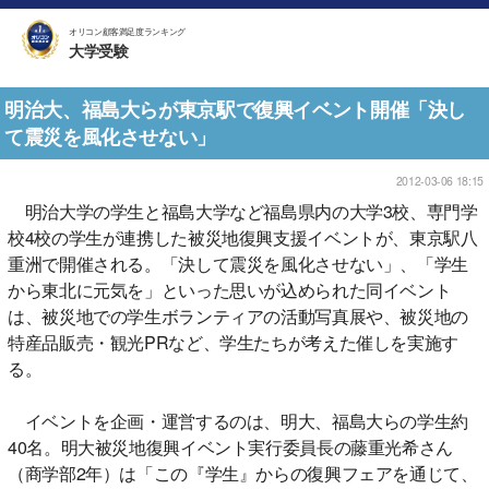
オリコン顧客満足度ランキング
大学受験
明治大、福島大らが東京駅で復興イベント開催「決し
て震災を風化させない」
2012-03-06 18:15
明治大学の学生と福島大学など福島県内の大学3校、専門学
校4校の学生が連携した被災地復興支援イベントが、東京駅八
重洲で開催される。「決して震災を風化させない」、「学生
から東北に元気を」といった思いが込められた同イベント
は、被災地での学生ボランティアの活動写真展や、被災地の
特産品販売・観光PRなど、学生たちが考えた催しを実施す
る。
イベントを企画・運営するのは、明大、福島大らの学生約
40名。明大被災地復興イベント実行委員長の藤重光希さん
（商学部2年）は「この『学生』からの復興フェアを通じて、