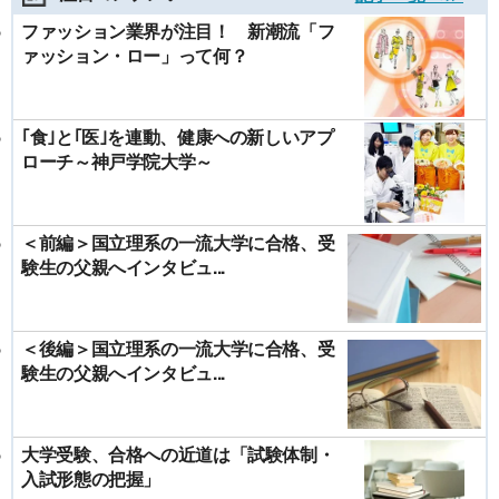
ファッション業界が注目！ 新潮流「フ
ァッション・ロー」って何？
｢食｣と｢医｣を連動、健康への新しいアプ
ローチ～神戸学院大学～
＜前編＞国立理系の一流大学に合格、受
験生の父親へインタビュ...
＜後編＞国立理系の一流大学に合格、受
験生の父親へインタビュ...
大学受験、合格への近道は「試験体制・
入試形態の把握」