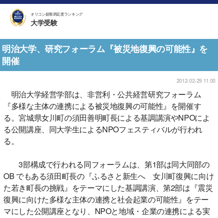
オリコン顧客満足度ランキング
大学受験
明治大学、研究フォーラム『被災地復興の可能性』を
開催
2012-02-29 11:00
明治大学経営学部は、非営利・公共経営研究フォーラム
『多様な主体の連携による被災地復興の可能性』を開催す
る。宮城県女川町の須田善明町長による基調講演やNPOによ
る公開講座、同大学生によるNPOフェスティバルが行われ
る。
3部構成で行われる同フォーラムは、第1部は同大同部の
OB でもある須田町長の『ふるさと新生へ 女川町復興に向け
た若き町長の挑戦』をテーマにした基調講演、第2部は『震災
復興に向けた多様な主体の連携と社会起業の可能性』をテー
マにした公開講座となり、NPOと地域・企業の連携による実