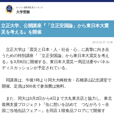
オリコン顧客満足度ランキング
大学受験
立正大学、公開講座『「立正安国論」から東日本大震
災を考える』を開催
2012-02-27 12:48
立正大学は「震災と日本・人・社会・心」に真摯に向き合
うための特別講座『「立正安国論」から東日本大震災を考え
る』を3月8日に開催する。東日本大震災一周忌法要やパネル
ディスカッションが予定されている。
同講座は、午後1時より同大大崎校舎・石橋湛山記念講堂で
開催。定員は500名で参加費は無料。
また、同大は3月2日から4日まで大丸東京店と協力し、東北
復興支援プロジェクト『缶に想いを詰めて つながろう～全
国ご当地缶詰フェア～』を同店１階食品フロアにて開催す