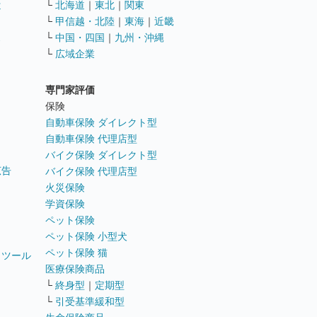
遣
└
北海道
｜
東北
｜
関東
└
甲信越・北陸
｜
東海
｜
近畿
ス
└
中国・四国
｜
九州・沖縄
└
広域企業
専門家評価
ト
保険
自動車保険 ダイレクト型
自動車保険 代理店型
バイク保険 ダイレクト型
広告
バイク保険 代理店型
火災保険
学資保険
ペット保険
ペット保険 小型犬
ペット保険 猫
トツール
医療保険商品
└
終身型
｜
定期型
└
引受基準緩和型