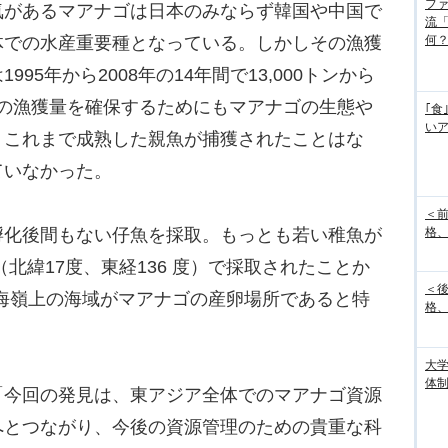
フ
があるマアナゴは日本のみならず韓国や中国で
流
体での水産重要種となっている。しかしその漁獲
何
95年から2008年の14年間で13,000トンから
一定の漁獲量を確保するためにもマアナゴの生態や
｢食
い
、これまで成熟した親魚が捕獲されたことはな
ていなかった。
＜
化後間もない仔魚を採取。もっとも若い稚魚が
格、
（北緯17度、東経136 度）で採取されたことか
＜
海嶺上の海域がマアナゴの産卵場所であると特
格、
大
体
今回の発見は、東アジア全体でのマアナゴ資源
へとつながり、今後の資源管理のための貴重な科