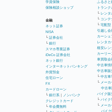
学資保険
ふるさと
保険相談ショップ
トランク
└
レンタ
└
コンテ
金融
└
宅配型
ネット証券
引越し会
NISA
カーシェ
└
証券会社
レンタカ
└
銀行
格安レン
スマホ専業証券
カーリー
iDeCo 証券会社
車買取会
ネット銀行
中古車情
インターネットバンキング
中古車販
外貨預金
└
中古車
住宅ローン
└
メーカ
FX
中古車
カードローン
バイク販
└
銀行系
｜
ノンバンク
└
バイク
クレジットカード
└
メーカ
└
年会費無料
バイク