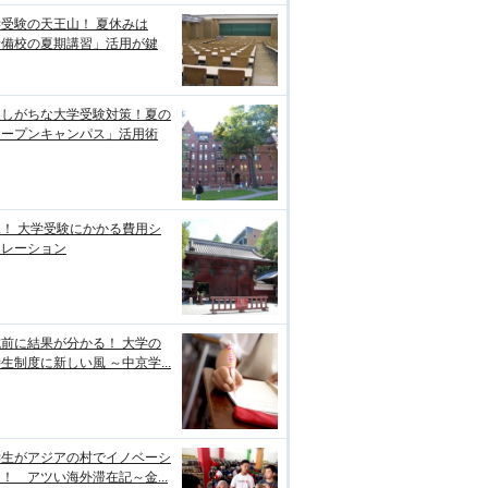
受験の天王山！ 夏休みは
予備校の夏期講習」活用が鍵
逃しがちな大学受験対策！夏の
オープンキャンパス」活用術
！ 大学受験にかかる費用シ
ュレーション
前に結果が分かる！ 大学の
生制度に新しい風 ～中京学...
学生がアジアの村でイノベーシ
！ アツい海外滞在記～金...