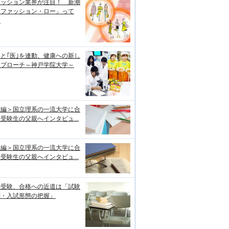
ァッション業界が注目！ 新潮
「ファッション・ロー」って
？
｣と｢医｣を連動、健康への新し
アプローチ～神戸学院大学～
前編＞国立理系の一流大学に合
受験生の父親へインタビュ...
後編＞国立理系の一流大学に合
受験生の父親へインタビュ...
学受験、合格への近道は「試験
制・入試形態の把握」