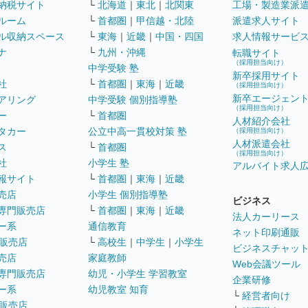
納税サイト
└
北海道
｜
東北
｜
北関東
工場・製造業派
ルーム
└
首都圏
｜
甲信越・北陸
派遣求人サイト
ル収納スペース
└
東海
｜
近畿
｜
中国・四国
求人情報サービ
ナ
└
九州・沖縄
転職サイト
（採用担当向け）
中学受験 塾
新卒採用サイト
社
└
首都圏
｜
東海
｜
近畿
（採用担当向け）
新卒エージェン
アリング
中学受験 個別指導塾
（採用担当向け）
ー
└
首都圏
人材紹介会社
タカー
公立中高一貫校対策 塾
（採用担当向け）
人材派遣会社
ス
└
首都圏
（採用担当向け）
社
小学生 塾
アルバイト求人
報サイト
└
首都圏
｜
東海
｜
近畿
売店
小学生 個別指導塾
ビジネス
専門販売店
└
首都圏
｜
東海
｜
近畿
法人カーリース
ー系
通信教育
ネット印刷通販
販売店
└
高校生
｜
中学生
｜
小学生
ビジネスチャッ
売店
家庭教師
Web会議ツール
専門販売店
幼児・小学生 学習教室
企業研修
ー系
幼児教室 知育
└
経営者向け
販売店