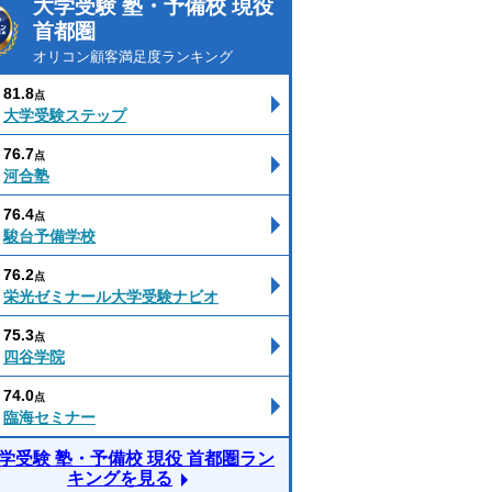
大学受験 塾・予備校 現役
首都圏
オリコン顧客満足度ランキング
81.8
点
大学受験ステップ
76.7
点
河合塾
76.4
点
駿台予備学校
76.2
点
栄光ゼミナール大学受験ナビオ
75.3
点
四谷学院
74.0
点
臨海セミナー
学受験 塾・予備校 現役 首都圏ラン
キングを見る