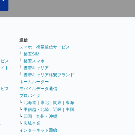
通信
ト
スマホ・携帯通信サービス
└
格安SIM
ービス
└
格安スマホ
サイト
└
携帯キャリア
└
携帯キャリア格安ブランド
ホームルーター
ービス
モバイルデータ通信
ト
プロバイダ
└
北海道
｜
東北
｜
関東
｜
東海
└
甲信越・北陸
｜
近畿
｜
中国
└
四国
｜
九州・沖縄
職
└
広域企業
インターネット回線