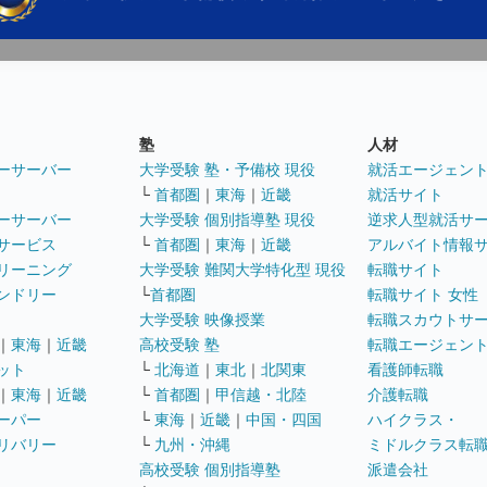
塾
人材
ーサーバー
大学受験 塾・予備校 現役
就活エージェン
└
首都圏
｜
東海
｜
近畿
就活サイト
ーサーバー
大学受験 個別指導塾 現役
逆求人型就活サ
サービス
└
首都圏
｜
東海
｜
近畿
アルバイト情報
リーニング
大学受験 難関大学特化型 現役
転職サイト
ンドリー
└
首都圏
転職サイト 女性
大学受験 映像授業
転職スカウトサ
｜
東海
｜
近畿
高校受験 塾
転職エージェン
ット
└
北海道
｜
東北
｜
北関東
看護師転職
｜
東海
｜
近畿
└
首都圏
｜
甲信越・北陸
介護転職
ーパー
└
東海
｜
近畿
｜
中国・四国
ハイクラス・
リバリー
└
九州・沖縄
ミドルクラス転
高校受験 個別指導塾
派遣会社