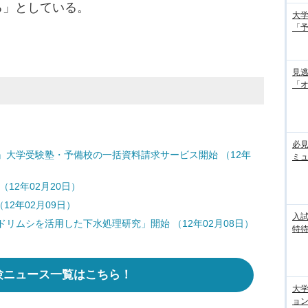
る」としている。
大学
「
見
「
必見
』大学受験塾・予備校の一括資料請求サービス開始 （12年
ミ
（12年02月20日）
12年02月09日）
入試
リムシを活用した下水処理研究」開始 （12年02月08日）
特待
験ニュース一覧はこちら！
大
ョン