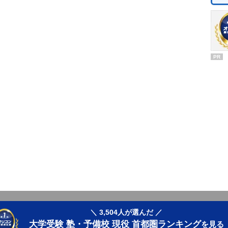
PR
＼ 3,504人が選んだ ／
大学受験 塾・予備校 現役 首都圏ランキング
を見る