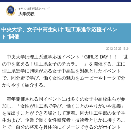
オリコン顧客満足度ランキング
大学受験
中央大学、女子中高生向け“理工系進学応援イベン
ト”開催
2012-02-22 16:24
中央大学は理工系進学応援イベント『GIRL'S DAY！！ －世
の中を変える！理工系女子のチカラ。－』を開催する。主に
理工系進学に興味がある女子中高生を対象としたイベント
で、同分野で学び、働く女性の魅力をムービーやトークで分
かりやすく紹介する。
毎年開催される同イベントには多くの女子中高校生らが参
加し、「女性が理工系で学び、働くことのやりがいや意義」
を見出すことができる場として定着。同大理工学部の女子学
生および、企業で働く女性研究者・技術者とじかに接するこ
とで、自分の将来を具体的にイメージできるのがポイント