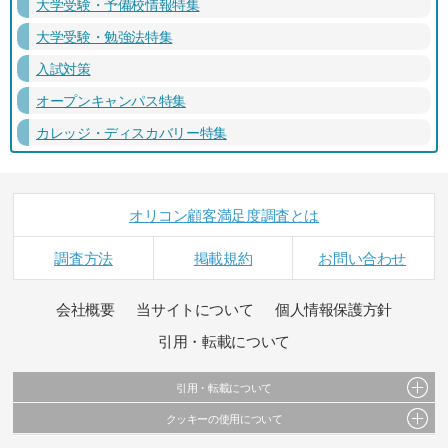
大学受験・予備校情報特集
大学受験・勉強法特集
入試対策
オープンキャンパス特集
カレッジ・ディスカバリー特集
オリコン顧客満足度調査とは
調査方法
掲載規約
お問い合わせ
会社概要
当サイトについて
個人情報保護方針
引用・転載について
引用・転載について
クッキーの使用について
当サイトで公開されている情報（文字、写真、イラスト、画像データ等）及びこれらの配
置・編集および構造などについての著作権は株式会社oricon MEに帰属しております。