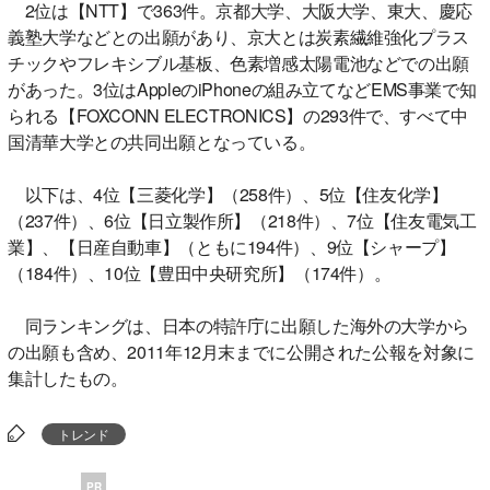
2位は【NTT】で363件。京都大学、大阪大学、東大、慶応
義塾大学などとの出願があり、京大とは炭素繊維強化プラス
チックやフレキシブル基板、色素増感太陽電池などでの出願
があった。3位はAppleのiPhoneの組み立てなどEMS事業で知
られる【FOXCONN ELECTRONICS】の293件で、すべて中
国清華大学との共同出願となっている。
以下は、4位【三菱化学】（258件）、5位【住友化学】
（237件）、6位【日立製作所】（218件）、7位【住友電気工
業】、【日産自動車】（ともに194件）、9位【シャープ】
（184件）、10位【豊田中央研究所】（174件）。
同ランキングは、日本の特許庁に出願した海外の大学から
の出願も含め、2011年12月末までに公開された公報を対象に
集計したもの。
トレンド
PR