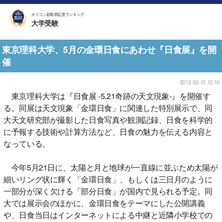
オリコン顧客満足度ランキング
大学受験
東京理科大学、5月の金環日食にあわせ『日食展』を開
催
2012-02-15 12:10
東京理科大学は『日食展 -5.21奇跡の天文現象-』を開催す
る。同展は天文現象「金環日食」に関連した特別展示で、同
大天文研究部が撮影した日食写真や観測記録、日食を科学的
に予報する技術や計算方法など、日食の魅力を伝える内容と
なっている。
今年5月21日に、太陽と月と地球が一直線に並ぶため太陽が
細いリング状に輝く「金環日食」、もしくは三日月のように
一部分が深く欠ける「部分日食」が国内で見られる予定。同
大では展示会のほかに、金環日食をテーマにした公開講義
や、日食当日はインターネットによる中継と近隣小学校での