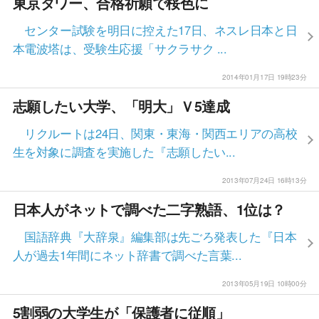
東京タワー、合格祈願で桜色に
センター試験を明日に控えた17日、ネスレ日本と日
本電波塔は、受験生応援「サクラサク ...
2014年01月17日 19時23分
志願したい大学、「明大」Ｖ5達成
リクルートは24日、関東・東海・関西エリアの高校
生を対象に調査を実施した『志願したい...
2013年07月24日 16時13分
日本人がネットで調べた二字熟語、1位は？
国語辞典『大辞泉』編集部は先ごろ発表した『日本
人が過去1年間にネット辞書で調べた言葉...
2013年05月19日 10時00分
5割弱の大学生が「保護者に従順」