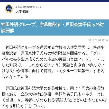
オリコン顧客満足度ランキング
大学受験
神田外語グループ、字幕翻訳者・戸田奈津子氏らの対
談開催
2012-02-08 17:10
神田外語グループを運営する学校法人佐野学園は、映画字
幕翻訳者・戸田奈津子氏らの特別対談を開催する。『グロー
バル社会を生き抜くための本当の英語力とは？』をテーマに
した対談で、「これからどのように英語と向き合い学んでい
けば良いか将来に向けて提言」（同グループ広報部）する内
容となっている。
戸田氏は神田外語大学の客員教授で、同じく同大の客員教
授であり、立教大学特任教授・鳥飼玖美子氏もパネラーとし
て登壇。今、若者に求められる“英語力”とはどのようなものな
のかを明らかにしていく。