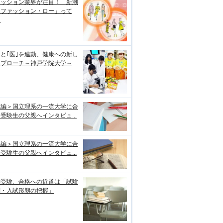
ァッション業界が注目！ 新潮
「ファッション・ロー」って
？
｣と｢医｣を連動、健康への新し
アプローチ～神戸学院大学～
前編＞国立理系の一流大学に合
受験生の父親へインタビュ...
後編＞国立理系の一流大学に合
受験生の父親へインタビュ...
学受験、合格への近道は「試験
制・入試形態の把握」