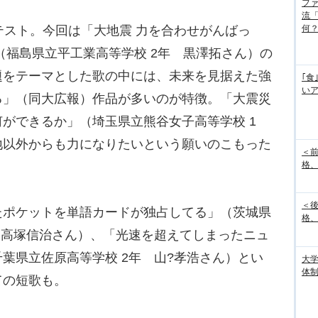
フ
流
スト。今回は「大地震 力を合わせがんばっ
何
（福島県立平工業高等学校 2年 黒澤拓さん）の
題をテーマとした歌の中には、未来を見据えた強
｢食
い
る」（同大広報）作品が多いのが特徴。「大震災
ができるか」（埼玉県立熊谷女子高等学校 1
地以外からも力になりたいという願いのこもった
＜
格、
＜
ポケットを単語カードが独占してる」（茨城県
格、
 高塚信治さん）、「光速を超えてしまったニュ
葉県立佐原高等学校 2年 山?孝浩さん）とい
大
体
ての短歌も。