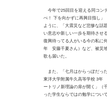
今年で25回目を迎える同コンテ
ぺ！ 下を向かずに再興目指し」
ように、「大震災など悲惨な話
い意志や新しい一歩を期待させ
復興待ってる人がいる今の私に何
年 安藤千夏さん）など、被災
歌も届いた。
また、「七月はからっぽだった
東洋大学附属牛久高等学校 3年
ートリノ新理論の扉が開く」（千
った学生ならではの勉学につい