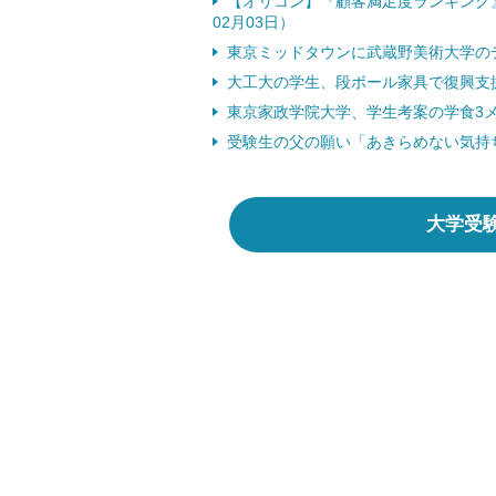
【オリコン】『顧客満足度ランキング
02月03日）
東京ミッドタウンに武蔵野美術大学のデ
大工大の学生、段ボール家具で復興支援
東京家政学院大学、学生考案の学食3メニ
受験生の父の願い「あきらめない気持ちを
大学受