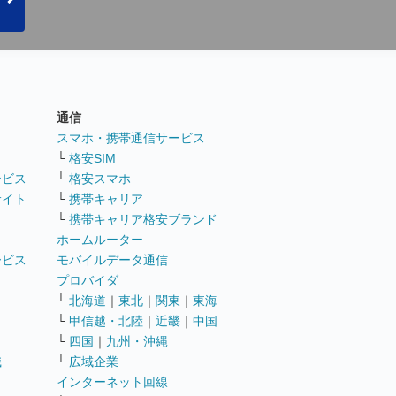
通信
ト
スマホ・携帯通信サービス
└
格安SIM
ービス
└
格安スマホ
サイト
└
携帯キャリア
└
携帯キャリア格安ブランド
ホームルーター
ービス
モバイルデータ通信
ト
プロバイダ
└
北海道
｜
東北
｜
関東
｜
東海
└
甲信越・北陸
｜
近畿
｜
中国
└
四国
｜
九州・沖縄
職
└
広域企業
インターネット回線