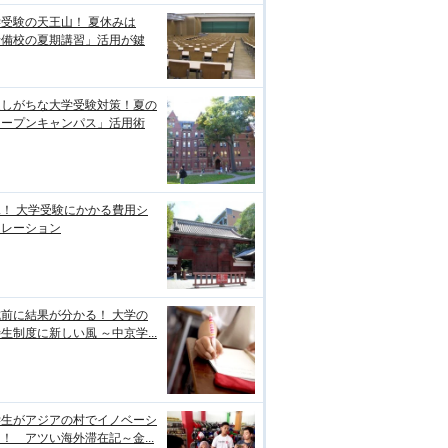
受験の天王山！ 夏休みは
予備校の夏期講習」活用が鍵
逃しがちな大学受験対策！夏の
オープンキャンパス」活用術
！ 大学受験にかかる費用シ
ュレーション
前に結果が分かる！ 大学の
生制度に新しい風 ～中京学...
学生がアジアの村でイノベーシ
！ アツい海外滞在記～金...