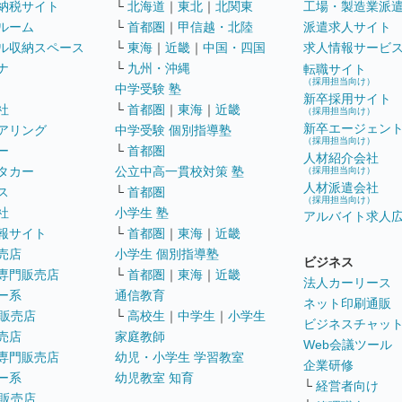
納税サイト
└
北海道
｜
東北
｜
北関東
工場・製造業派
ルーム
└
首都圏
｜
甲信越・北陸
派遣求人サイト
ル収納スペース
└
東海
｜
近畿
｜
中国・四国
求人情報サービ
ナ
└
九州・沖縄
転職サイト
（採用担当向け）
中学受験 塾
新卒採用サイト
社
└
首都圏
｜
東海
｜
近畿
（採用担当向け）
新卒エージェン
アリング
中学受験 個別指導塾
（採用担当向け）
ー
└
首都圏
人材紹介会社
タカー
公立中高一貫校対策 塾
（採用担当向け）
人材派遣会社
ス
└
首都圏
（採用担当向け）
社
小学生 塾
アルバイト求人
報サイト
└
首都圏
｜
東海
｜
近畿
売店
小学生 個別指導塾
ビジネス
専門販売店
└
首都圏
｜
東海
｜
近畿
法人カーリース
ー系
通信教育
ネット印刷通販
販売店
└
高校生
｜
中学生
｜
小学生
ビジネスチャッ
売店
家庭教師
Web会議ツール
専門販売店
幼児・小学生 学習教室
企業研修
ー系
幼児教室 知育
└
経営者向け
販売店