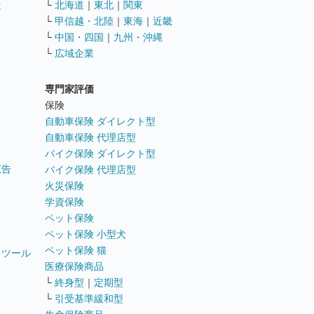
遣
└
北海道
｜
東北
｜
関東
└
甲信越・北陸
｜
東海
｜
近畿
ス
└
中国・四国
｜
九州・沖縄
└
広域企業
専門家評価
ト
保険
自動車保険 ダイレクト型
自動車保険 代理店型
バイク保険 ダイレクト型
広告
バイク保険 代理店型
火災保険
学資保険
ペット保険
ペット保険 小型犬
ペット保険 猫
トツール
医療保険商品
└
終身型
｜
定期型
└
引受基準緩和型