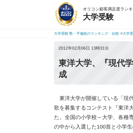
オリコン顧客満足度ランキ
大学受験
>
大学受験 塾・予備校のランキング・比較
大学
2012年02月06日 13時31分
東洋大学、『現代
成
東洋大学が開催している「現代
歌を募集するコンテスト『東洋大
た。全国の小学校～大学、各種専
の中から入選した100首と小学