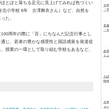
ぽとぽと落ちる足元に見上げてみれば色づくい
大学
「
寺北小学校 6年 古澤舞衣さん）など、自然を
立った。
見
「
100周年の際に「百」にちなんだ記念行事とし
を通じ、若者の豊かな感受性と国語感覚を発達促
れ、授業の一環として取り組む学校もあるなど、
必見
ミ
入試
特待
大
ョン