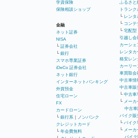
学資保険
ふるさと
保険相談ショップ
トランク
└
レンタ
└
コンテ
金融
└
宅配型
ネット証券
引越し会
NISA
カーシェ
└
証券会社
レンタカ
└
銀行
格安レン
スマホ専業証券
カーリー
iDeCo 証券会社
車買取会
ネット銀行
中古車情
インターネットバンキング
中古車販
外貨預金
└
中古車
住宅ローン
└
メーカ
FX
中古車
カードローン
バイク販
└
銀行系
｜
ノンバンク
└
バイク
クレジットカード
└
メーカ
└
年会費無料
バイク