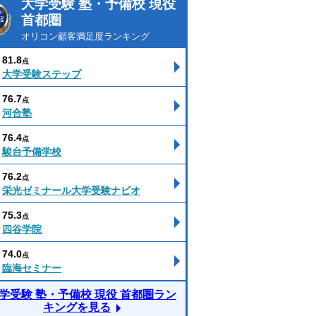
大学受験 塾・予備校 現役
首都圏
オリコン顧客満足度ランキング
81.8
点
大学受験ステップ
76.7
点
河合塾
76.4
点
駿台予備学校
76.2
点
栄光ゼミナール大学受験ナビオ
75.3
点
四谷学院
74.0
点
臨海セミナー
学受験 塾・予備校 現役 首都圏ラン
キングを見る