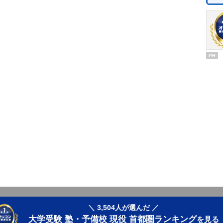
PR
＼ 3,504人が選んだ ／
大学受験 塾・予備校 現役 首都圏ランキング
を見る