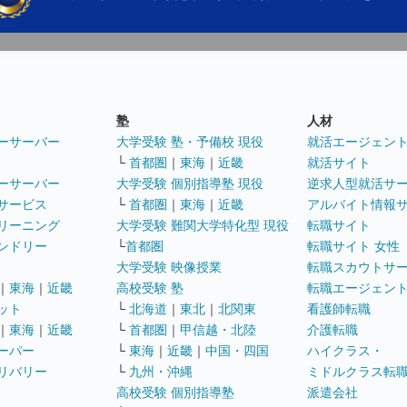
塾
人材
ーサーバー
大学受験 塾・予備校 現役
就活エージェン
└
首都圏
｜
東海
｜
近畿
就活サイト
ーサーバー
大学受験 個別指導塾 現役
逆求人型就活サ
サービス
└
首都圏
｜
東海
｜
近畿
アルバイト情報
リーニング
大学受験 難関大学特化型 現役
転職サイト
ンドリー
└
首都圏
転職サイト 女性
大学受験 映像授業
転職スカウトサ
｜
東海
｜
近畿
高校受験 塾
転職エージェン
ット
└
北海道
｜
東北
｜
北関東
看護師転職
｜
東海
｜
近畿
└
首都圏
｜
甲信越・北陸
介護転職
ーパー
└
東海
｜
近畿
｜
中国・四国
ハイクラス・
リバリー
└
九州・沖縄
ミドルクラス転
高校受験 個別指導塾
派遣会社