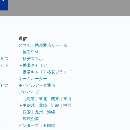
通信
ト
スマホ・携帯通信サービス
└
格安SIM
ービス
└
格安スマホ
サイト
└
携帯キャリア
└
携帯キャリア格安ブランド
ホームルーター
ービス
モバイルデータ通信
ト
プロバイダ
└
北海道
｜
東北
｜
関東
｜
東海
└
甲信越・北陸
｜
近畿
｜
中国
└
四国
｜
九州・沖縄
職
└
広域企業
インターネット回線