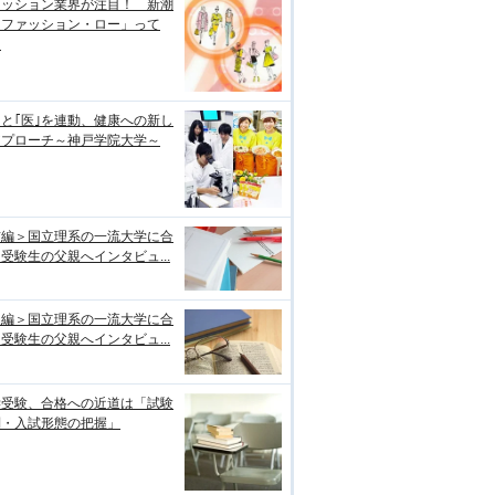
ァッション業界が注目！ 新潮
「ファッション・ロー」って
？
｣と｢医｣を連動、健康への新し
アプローチ～神戸学院大学～
前編＞国立理系の一流大学に合
受験生の父親へインタビュ...
後編＞国立理系の一流大学に合
受験生の父親へインタビュ...
学受験、合格への近道は「試験
制・入試形態の把握」