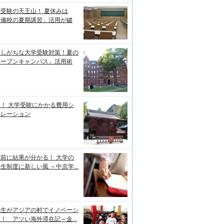
受験の天王山！ 夏休みは
予備校の夏期講習」活用が鍵
逃しがちな大学受験対策！夏の
オープンキャンパス」活用術
！ 大学受験にかかる費用シ
ュレーション
前に結果が分かる！ 大学の
生制度に新しい風 ～中京学...
学生がアジアの村でイノベーシ
！ アツい海外滞在記～金...