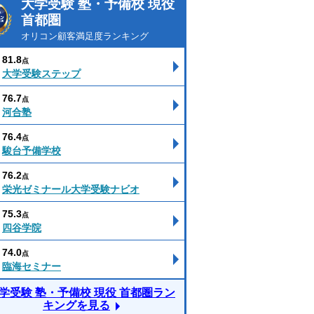
大学受験 塾・予備校 現役
首都圏
オリコン顧客満足度ランキング
81.8
点
大学受験ステップ
76.7
点
河合塾
76.4
点
駿台予備学校
76.2
点
栄光ゼミナール大学受験ナビオ
75.3
点
四谷学院
74.0
点
臨海セミナー
学受験 塾・予備校 現役 首都圏ラン
キングを見る