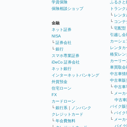
学資保険
ふるさと
保険相談ショップ
トランク
└
レンタ
└
コンテ
金融
└
宅配型
ネット証券
引越し会
NISA
カーシェ
└
証券会社
レンタカ
└
銀行
格安レン
スマホ専業証券
カーリー
iDeCo 証券会社
車買取会
ネット銀行
中古車情
インターネットバンキング
中古車販
外貨預金
└
中古車
住宅ローン
└
メーカ
FX
中古車
カードローン
バイク販
└
銀行系
｜
ノンバンク
└
バイク
クレジットカード
└
メーカ
└
年会費無料
バイク