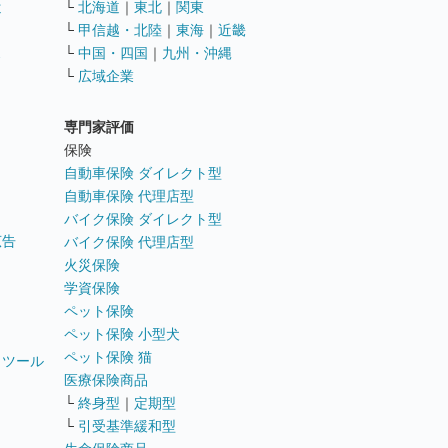
遣
└
北海道
｜
東北
｜
関東
└
甲信越・北陸
｜
東海
｜
近畿
ス
└
中国・四国
｜
九州・沖縄
└
広域企業
専門家評価
ト
保険
自動車保険 ダイレクト型
自動車保険 代理店型
バイク保険 ダイレクト型
広告
バイク保険 代理店型
火災保険
学資保険
ペット保険
ペット保険 小型犬
ペット保険 猫
トツール
医療保険商品
└
終身型
｜
定期型
└
引受基準緩和型