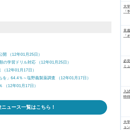
大学
「
見
「
 （12年01月25日）
必見
の学習ドリル対応 （12年01月25日）
ミ
（12年01月17日）
」64.4％～塩野義製薬調査 （12年01月17日）
 （12年01月17日）
入試
特待
験ニュース一覧はこちら！
大
ョン