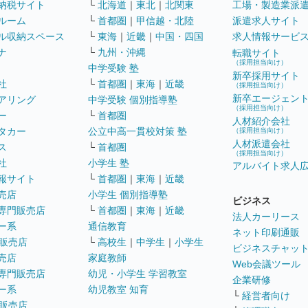
納税サイト
└
北海道
｜
東北
｜
北関東
工場・製造業派
ルーム
└
首都圏
｜
甲信越・北陸
派遣求人サイト
ル収納スペース
└
東海
｜
近畿
｜
中国・四国
求人情報サービ
ナ
└
九州・沖縄
転職サイト
（採用担当向け）
中学受験 塾
新卒採用サイト
社
└
首都圏
｜
東海
｜
近畿
（採用担当向け）
新卒エージェン
アリング
中学受験 個別指導塾
（採用担当向け）
ー
└
首都圏
人材紹介会社
タカー
公立中高一貫校対策 塾
（採用担当向け）
人材派遣会社
ス
└
首都圏
（採用担当向け）
社
小学生 塾
アルバイト求人
報サイト
└
首都圏
｜
東海
｜
近畿
売店
小学生 個別指導塾
ビジネス
専門販売店
└
首都圏
｜
東海
｜
近畿
法人カーリース
ー系
通信教育
ネット印刷通販
販売店
└
高校生
｜
中学生
｜
小学生
ビジネスチャッ
売店
家庭教師
Web会議ツール
専門販売店
幼児・小学生 学習教室
企業研修
ー系
幼児教室 知育
└
経営者向け
販売店