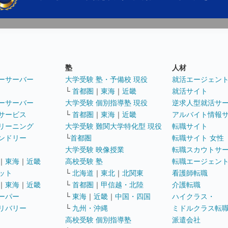
塾
人材
ーサーバー
大学受験 塾・予備校 現役
就活エージェン
└
首都圏
｜
東海
｜
近畿
就活サイト
ーサーバー
大学受験 個別指導塾 現役
逆求人型就活サ
サービス
└
首都圏
｜
東海
｜
近畿
アルバイト情報
リーニング
大学受験 難関大学特化型 現役
転職サイト
ンドリー
└
首都圏
転職サイト 女性
大学受験 映像授業
転職スカウトサ
｜
東海
｜
近畿
高校受験 塾
転職エージェン
ット
└
北海道
｜
東北
｜
北関東
看護師転職
｜
東海
｜
近畿
└
首都圏
｜
甲信越・北陸
介護転職
ーパー
└
東海
｜
近畿
｜
中国・四国
ハイクラス・
リバリー
└
九州・沖縄
ミドルクラス転
高校受験 個別指導塾
派遣会社