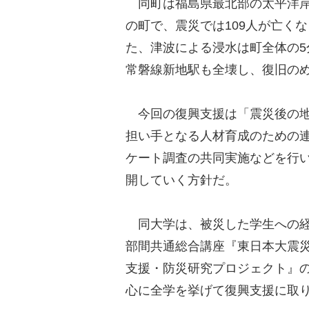
同町は福島県最北部の太平洋岸に
の町で、震災では109人が亡くな
た、津波による浸水は町全体の5分
常磐線新地駅も全壊し、復旧の
今回の復興支援は「震災後の地
担い手となる人材育成のための
ケート調査の共同実施などを行
開していく方針だ。
同大学は、被災した学生への経
部間共通総合講座『東日本大震
支援・防災研究プロジェクト』
心に全学を挙げて復興支援に取