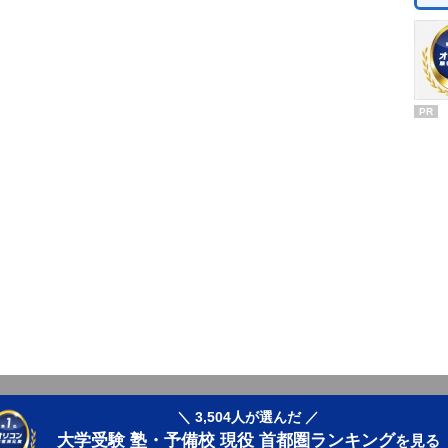
PR
＼ 3,504人が選んだ ／
大学受験 塾・予備校 現役 首都圏ランキング
を見る