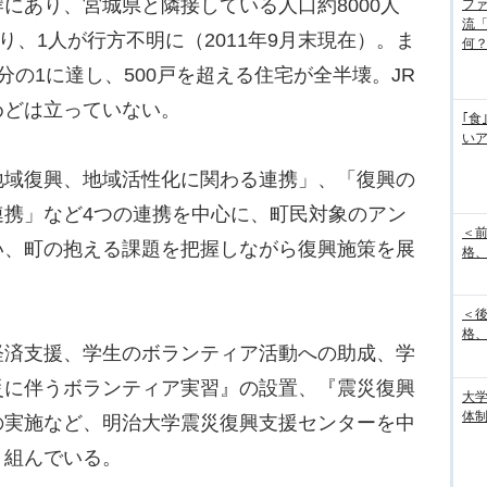
あり、宮城県と隣接している人口約8000人
フ
流
り、1人が行方不明に（2011年9月末現在）。ま
何
の1に達し、500戸を超える住宅が全半壊。JR
めどは立っていない。
｢食
い
域復興、地域活性化に関わる連携」、「復興の
連携」など4つの連携を中心に、町民対象のアン
＜
い、町の抱える課題を把握しながら復興施策を展
格、
＜
格、
済支援、学生のボランティア活動への助成、学
災に伴うボランティア実習』の設置、『震災復興
大
体
の実施など、明治大学震災復興支援センターを中
り組んでいる。