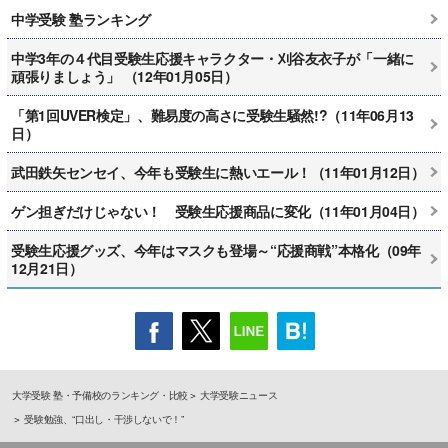
中学受験 塾ランキング
中学3年の４代目受験生応援キャラクター・刈谷友衣子が「一緒に
頑張りましょう」 （12年01月05日）
「第1回UVER検定」、難易度の高さに受験生騒然!?（11年06月13
日）
武田鉄矢センセイ、今年も受験生に熱いエール！（11年01月12日）
ゲン担ぎだけじゃない！ 受験生応援商品に変化（11年01月04日）
受験生応援グッズ、今年はマスクも登場～“応援商戦”本格化（09年
12月21日）
大学受験 塾・予備校のランキング・比較
大学受験ニュース
受験勉強、“口出し・干渉しないで！”