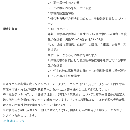
2)中高一貫校生向けの塾
3)一部の教科のみを扱っている塾
4)学校内個別指導塾
5)他の教育教材の補助を目的とし、単独受講を主としないコ
ース
調査対象者
性別：指定なし
年齢：中学生の保護者：男性32～69歳 女性30～69歳／高校
生の保護者：男性35～69歳 女性33～69歳
地域：近畿（滋賀県、京都府、大阪府、兵庫県、奈良県、和
歌山県）
条件：以下どちらかの条件を満たす人
1)高校受験を目的とした個別指導塾に通年通学している中学
生の保護者
2)中学生の時に高校受験を目的とした個別指導塾に通年通学
していた高校生の保護者
※オリコン顧客満足度ランキングは、データクリーニング（回収したデータから不正回答や異
常値を排除）および調査対象者条件から外れた回答を除外した上で作成しています。
※「総合ランキング」、「評価項目別」、部門の「業態別」においては有効回答者数が規定人
数を満たした企業のみランクイン対象となります。その他の部門においては有効回答者数が規
定人数の半数以上の企業がランクイン対象となります。
※総合得点が60.0点以上で、他人に薦めたくないと回答した人の割合が基準値以下の企業がラ
ンクイン対象となります。
≫ 詳細はこちら