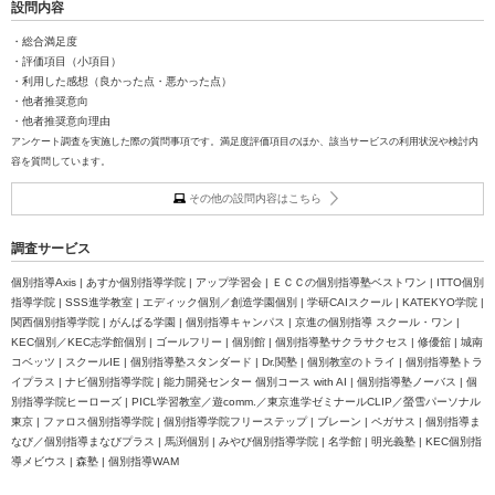
設問内容
・総合満足度
・評価項目（小項目）
・利用した感想（良かった点・悪かった点）
・他者推奨意向
・他者推奨意向理由
アンケート調査を実施した際の質問事項です。満足度評価項目のほか、該当サービスの利用状況や検討内
容を質問しています。
その他の設問内容はこちら
調査サービス
個別指導Axis | あすか個別指導学院 | アップ学習会 | ＥＣＣの個別指導塾ベストワン | ITTO個別
指導学院 | SSS進学教室 | エディック個別／創造学園個別 | 学研CAIスクール | KATEKYO学院 |
関西個別指導学院 | がんばる学園 | 個別指導キャンパス | 京進の個別指導 スクール・ワン |
KEC個別／KEC志学館個別 | ゴールフリー | 個別館 | 個別指導塾サクラサクセス | 修優舘 | 城南
コベッツ | スクールIE | 個別指導塾スタンダード | Dr.関塾 | 個別教室のトライ | 個別指導塾トラ
イプラス | ナビ個別指導学院 | 能力開発センター 個別コース with AI | 個別指導塾ノーバス | 個
別指導学院ヒーローズ | PICL学習教室／遊comm.／東京進学ゼミナールCLIP／螢雪パーソナル
東京 | ファロス個別指導学院 | 個別指導学院フリーステップ | ブレーン | ペガサス | 個別指導ま
なび／個別指導まなびプラス | 馬渕個別 | みやび個別指導学院 | 名学館 | 明光義塾 | KEC個別指
導メビウス | 森塾 | 個別指導WAM