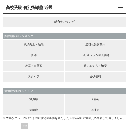
高校受験 個別指導塾 近畿
総合ランキング
評価項目別ランキング
成績向上・結果
適切な受講費用
講師
カリキュラムの充実さ
教室・自習室
通いやすさ・治安
スタッフ
提供情報
都道府県別ランキング
滋賀県
京都府
大阪府
兵庫県
※文字がグレーの部門は当社規定の条件を満たした企業が2社未満のため発表しておりません。
PR