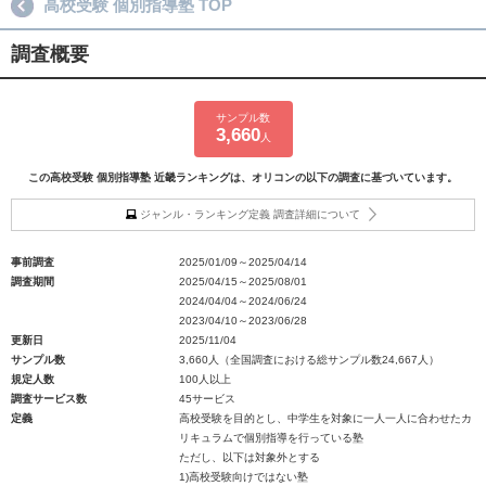
高校受験 個別指導塾 TOP
調査概要
サンプル数
3,660
人
この高校受験 個別指導塾 近畿ランキングは、オリコンの以下の調査に基づいています。
ジャンル・ランキング定義 調査詳細について
事前調査
2025/01/09～2025/04/14
調査期間
2025/04/15～2025/08/01
2024/04/04～2024/06/24
2023/04/10～2023/06/28
更新日
2025/11/04
サンプル数
3,660人（全国調査における総サンプル数24,667人）
規定人数
100人以上
調査サービス数
45サービス
定義
高校受験を目的とし、中学生を対象に一人一人に合わせたカ
リキュラムで個別指導を行っている塾
ただし、以下は対象外とする
1)高校受験向けではない塾