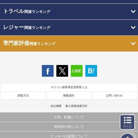
トラベル
関連ランキング
レジャー
関連ランキング
専門家評価
関連ランキング
オリコン顧客満足度調査とは
調査方法
掲載規約
お問い合わせ
会社概要
個人情報保護方針
引用・転載について
もくじ
利用者の声について
当サイトで公開されている情報（文字、写真、イラスト、画像データ等）及びこれらの配置・
編集および構造などについての著作権は株式会社oricon MEに帰属しております。
クッキーの使用について
当サイトに掲載している内容はすべてサービスの利用者が提出された見解・感想です。