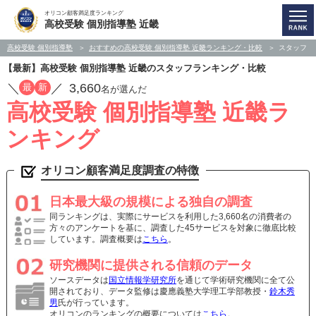
オリコン顧客満足度ランキング
高校受験 個別指導塾 近畿
高校受験 個別指導塾
おすすめの高校受験 個別指導塾 近畿ランキング・比較
スタッフ
【最新】高校受験 個別指導塾 近畿のスタッフランキング・比較
／
／
3,660
最
新
名が選んだ
高校受験 個別指導塾 近畿ラ
ンキング
オリコン顧客満足度調査の特徴
日本最大級の規模による独自の調査
同ランキングは、実際にサービスを利用した3,660名の消費者の
方々のアンケートを基に、調査した45サービスを対象に徹底比較
しています。調査概要は
こちら
。
研究機関に提供される信頼のデータ
ソースデータは
国立情報学研究所
を通じて学術研究機関に全て公
開されており、データ監修は慶應義塾大学理工学部教授・
鈴木秀
男
氏が行っています。
オリコンのランキングの概要については
こちら
。