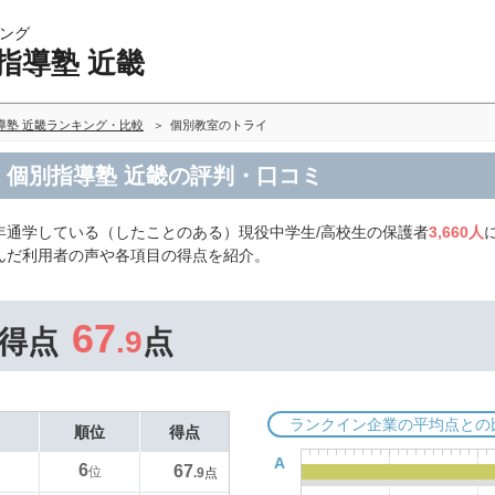
ング
指導塾 近畿
導塾 近畿ランキング・比較
個別教室のトライ
 個別指導塾 近畿の評判・口コミ
年通学している（したことのある）現役中学生/高校生の保護者
3,660人
んだ利用者の声や各項目の得点を紹介。
67
得点
.9
点
ランクイン企業の平均点との
順位
得点
A
6
67
位
.9
点