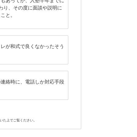
ともあってか、入塾半年までに
わり、その度に面談や説明に
たこと。
イレが和式で良くなかったそう
の連絡時に、電話しか対応手段
。
いた上でご覧ください。