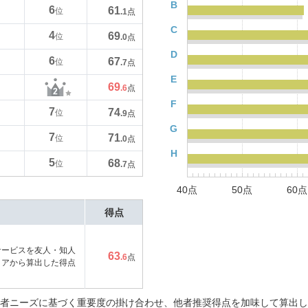
B
6
61
位
.1
点
C
4
69
位
.0
点
D
6
67
位
.7
点
E
69
.6
点
F
7
74
位
.9
点
G
7
71
位
.0
点
H
5
68
位
.7
点
40点
50点
60点
得点
サービスを友人・知人
63
.6
点
コアから算出した得点
者ニーズに基づく重要度の掛け合わせ、他者推奨得点を加味して算出し