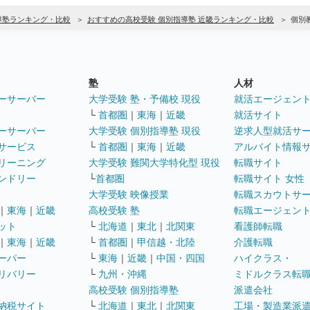
導塾ランキング・比較
おすすめの高校受験 個別指導塾 近畿ランキング・比較
個別
塾
人材
ーサーバー
大学受験 塾・予備校 現役
就活エージェン
└
首都圏
｜
東海
｜
近畿
就活サイト
ーサーバー
大学受験 個別指導塾 現役
逆求人型就活サ
サービス
└
首都圏
｜
東海
｜
近畿
アルバイト情報
リーニング
大学受験 難関大学特化型 現役
転職サイト
ンドリー
└
首都圏
転職サイト 女性
大学受験 映像授業
転職スカウトサ
｜
東海
｜
近畿
高校受験 塾
転職エージェン
ット
└
北海道
｜
東北
｜
北関東
看護師転職
｜
東海
｜
近畿
└
首都圏
｜
甲信越・北陸
介護転職
ーパー
└
東海
｜
近畿
｜
中国・四国
ハイクラス・
リバリー
└
九州・沖縄
ミドルクラス転
高校受験 個別指導塾
派遣会社
納税サイト
└
北海道
｜
東北
｜
北関東
工場・製造業派