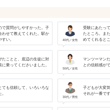
ので質問がしやすかった。子
受験にあたっ
合わせて教えてくれた。駅か
たところ。ま
やすい。
めてくれると
40代／女性
びたことと、底辺の生徒に対
マンツーマン
談に乗ってくださいました。
との信頼感が
50代／女性
とても信頼して、いろいろな
子どもが大変
た。
それが一番で
30代／男性