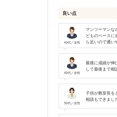
良い点
マンツーマンな
どものペースに
ら近いので通い
40代／女性
最後に成績が伸
して最後まで相
40代／女性
子供が教室長を
相談もできまし
50代／女性