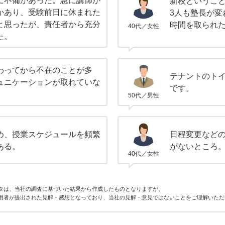
に不備があった。急に講師が
新校というこ
かあり、受験前日に休まれた
3人も塾長が変
と思ったが、責任者から充分
時間を取られ
40代／女性
た。
わってから不在のことが多
テナントのト
ュニケーションが取れていな
です。
50代／男性
め、授業スケジュールを頻繁
日程変更など
ある。
がないところ
40代／女性
タは、当社の調査に基づいた結果から作成したものとなりますが、
用者が提出された見解・感想となっており、当社の見解・意見ではないことをご理解いただ