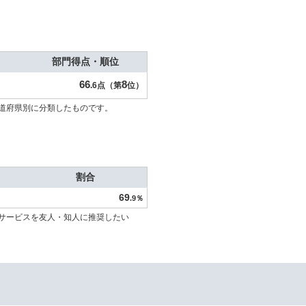
部門得点・順位
66
8
.6点（第
位）
道府県別に分類したものです。
割合
69
.9％
サービスを友人・知人に推奨したい