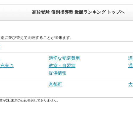
高校受験 個別指導塾 近畿ランキング トップへ
目別に並び替えて比較することが出来ます。
グ
果
適切な受講費用
講
の充実さ
教室・自習室
通
提供情報
京都府
大
業が2社未満のため発表しておりません。