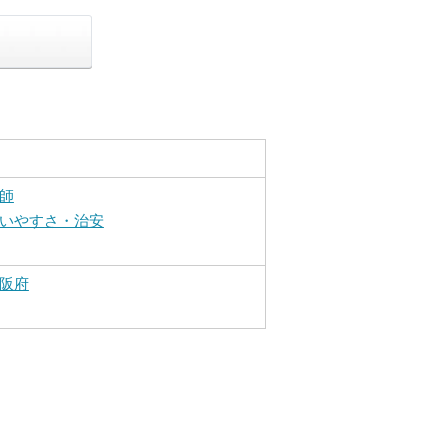
師
いやすさ・治安
阪府