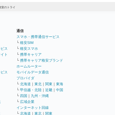
教室のトライ
通信
ト
スマホ・携帯通信サービス
└
格安SIM
ービス
└
格安スマホ
サイト
└
携帯キャリア
└
携帯キャリア格安ブランド
ホームルーター
ービス
モバイルデータ通信
ト
プロバイダ
└
北海道
｜
東北
｜
関東
｜
東海
└
甲信越・北陸
｜
近畿
｜
中国
└
四国
｜
九州・沖縄
職
└
広域企業
インターネット回線
遣
└
北海道
｜
東北
｜
関東