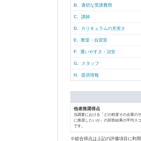
B.
適切な受講費用
C.
講師
D.
カリキュラムの充実さ
E.
教室・自習室
F.
通いやすさ・治安
G.
スタッフ
H.
提供情報
他者推奨得点
当調査における「どの程度その企業の
に推奨したいか」の回答結果の平均ス
です。
※総合得点は上記の評価項目に利用