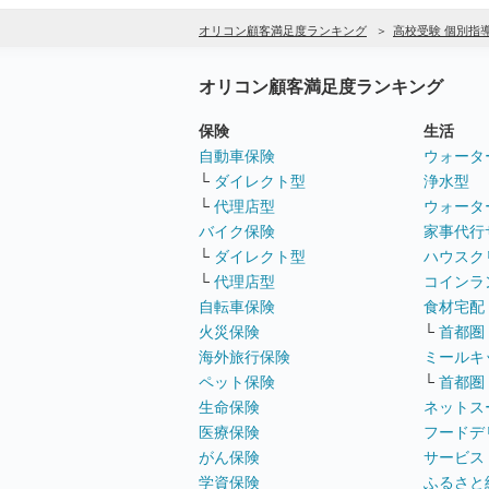
オリコン顧客満足度ランキング
高校受験 個別指
オリコン顧客満足度ランキング
保険
生活
自動車保険
ウォータ
└
ダイレクト型
浄水型
└
代理店型
ウォータ
バイク保険
家事代行
└
ダイレクト型
ハウスク
└
代理店型
コインラ
自転車保険
食材宅配
火災保険
└
首都圏
海外旅行保険
ミールキ
ペット保険
└
首都圏
生命保険
ネットス
医療保険
フードデ
がん保険
サービス
学資保険
ふるさと