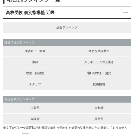
高校受験 個別指導塾 近畿
総合ランキング
評価項目別ランキング
成績向上・結果
適切な受講費用
講師
カリキュラムの充実さ
教室・自習室
通いやすさ・治安
スタッフ
提供情報
都道府県別ランキング
滋賀県
京都府
大阪府
兵庫県
※文字がグレーの部門は当社規定の条件を満たした企業が2社未満のため発表しておりません。