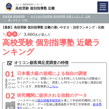
オリコン顧客満足度ランキング
高校受験 個別指導塾 近畿
高校受験 個別指導塾
おすすめの高校受験 個別指導塾 近畿ランキング・比較
通いやすさ・治安
【最新】高校受験 個別指導塾 近畿の通いやすさ・治安ランキング・比較
／
／
3,660
最
新
名が選んだ
高校受験 個別指導塾 近畿ラ
ンキング
オリコン顧客満足度調査の特徴
日本最大級の規模による独自の調査
同ランキングは、実際にサービスを利用した3,660名の消費者の
方々のアンケートを基に、調査した45サービスを対象に徹底比較
しています。調査概要は
こちら
。
研究機関に提供される信頼のデータ
ソースデータは
国立情報学研究所
を通じて学術研究機関に全て公
開されており、データ監修は慶應義塾大学理工学部教授・
鈴木秀
男
氏が行っています。