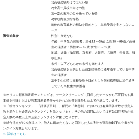
1)高校受験向けではない塾
2)中高一貫校生向けの塾
3)一部の教科のみを扱っている塾
4)学校内個別指導塾
5)他の教育教材の補助を目的とし、単独受講を主としないコ
ース
調査対象者
性別：指定なし
年齢：中学生の保護者：男性32～69歳 女性30～69歳／高校
生の保護者：男性35～69歳 女性33～69歳
地域：近畿（滋賀県、京都府、大阪府、兵庫県、奈良県、和
歌山県）
条件：以下どちらかの条件を満たす人
1)高校受験を目的とした個別指導塾に通年通学している中学
生の保護者
2)中学生の時に高校受験を目的とした個別指導塾に通年通学
していた高校生の保護者
※オリコン顧客満足度ランキングは、データクリーニング（回収したデータから不正回答や異
常値を排除）および調査対象者条件から外れた回答を除外した上で作成しています。
※「総合ランキング」、「評価項目別」、部門の「業態別」においては有効回答者数が規定人
数を満たした企業のみランクイン対象となります。その他の部門においては有効回答者数が規
定人数の半数以上の企業がランクイン対象となります。
※総合得点が60.0点以上で、他人に薦めたくないと回答した人の割合が基準値以下の企業がラ
ンクイン対象となります。
≫ 詳細はこちら