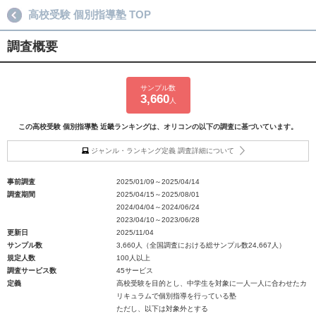
高校受験 個別指導塾 TOP
調査概要
サンプル数
3,660
人
この高校受験 個別指導塾 近畿ランキングは、オリコンの以下の調査に基づいています。
ジャンル・ランキング定義 調査詳細について
事前調査
2025/01/09～2025/04/14
調査期間
2025/04/15～2025/08/01
2024/04/04～2024/06/24
2023/04/10～2023/06/28
更新日
2025/11/04
サンプル数
3,660人（全国調査における総サンプル数24,667人）
規定人数
100人以上
調査サービス数
45サービス
定義
高校受験を目的とし、中学生を対象に一人一人に合わせたカ
リキュラムで個別指導を行っている塾
ただし、以下は対象外とする