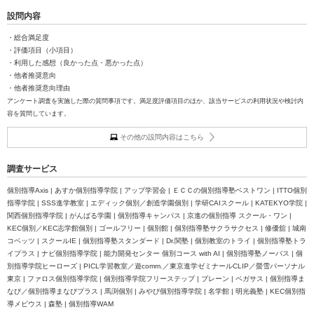
設問内容
・総合満足度
・評価項目（小項目）
・利用した感想（良かった点・悪かった点）
・他者推奨意向
・他者推奨意向理由
アンケート調査を実施した際の質問事項です。満足度評価項目のほか、該当サービスの利用状況や検討内
容を質問しています。
その他の設問内容はこちら
調査サービス
個別指導Axis | あすか個別指導学院 | アップ学習会 | ＥＣＣの個別指導塾ベストワン | ITTO個別
指導学院 | SSS進学教室 | エディック個別／創造学園個別 | 学研CAIスクール | KATEKYO学院 |
関西個別指導学院 | がんばる学園 | 個別指導キャンパス | 京進の個別指導 スクール・ワン |
KEC個別／KEC志学館個別 | ゴールフリー | 個別館 | 個別指導塾サクラサクセス | 修優舘 | 城南
コベッツ | スクールIE | 個別指導塾スタンダード | Dr.関塾 | 個別教室のトライ | 個別指導塾トラ
イプラス | ナビ個別指導学院 | 能力開発センター 個別コース with AI | 個別指導塾ノーバス | 個
別指導学院ヒーローズ | PICL学習教室／遊comm.／東京進学ゼミナールCLIP／螢雪パーソナル
東京 | ファロス個別指導学院 | 個別指導学院フリーステップ | ブレーン | ペガサス | 個別指導ま
なび／個別指導まなびプラス | 馬渕個別 | みやび個別指導学院 | 名学館 | 明光義塾 | KEC個別指
導メビウス | 森塾 | 個別指導WAM