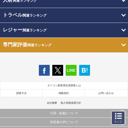
人材
関連ランキング
トラベル
関連ランキング
レジャー
関連ランキング
専門家評価
関連ランキング
オリコン顧客満足度調査とは
調査方法
掲載規約
お問い合わせ
会社概要
個人情報保護方針
引用・転載について
もくじ
利用者の声について
当サイトで公開されている情報（文字、写真、イラスト、画像データ等）及びこれらの配置・