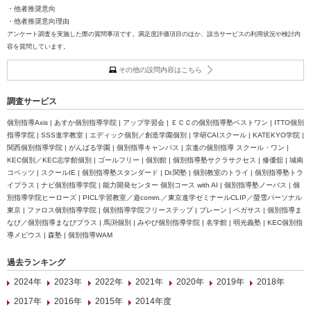
・他者推奨意向
・他者推奨意向理由
アンケート調査を実施した際の質問事項です。満足度評価項目のほか、該当サービスの利用状況や検討内
容を質問しています。
その他の設問内容はこちら
調査サービス
個別指導Axis | あすか個別指導学院 | アップ学習会 | ＥＣＣの個別指導塾ベストワン | ITTO個別
指導学院 | SSS進学教室 | エディック個別／創造学園個別 | 学研CAIスクール | KATEKYO学院 |
関西個別指導学院 | がんばる学園 | 個別指導キャンパス | 京進の個別指導 スクール・ワン |
KEC個別／KEC志学館個別 | ゴールフリー | 個別館 | 個別指導塾サクラサクセス | 修優舘 | 城南
コベッツ | スクールIE | 個別指導塾スタンダード | Dr.関塾 | 個別教室のトライ | 個別指導塾トラ
イプラス | ナビ個別指導学院 | 能力開発センター 個別コース with AI | 個別指導塾ノーバス | 個
別指導学院ヒーローズ | PICL学習教室／遊comm.／東京進学ゼミナールCLIP／螢雪パーソナル
東京 | ファロス個別指導学院 | 個別指導学院フリーステップ | ブレーン | ペガサス | 個別指導ま
なび／個別指導まなびプラス | 馬渕個別 | みやび個別指導学院 | 名学館 | 明光義塾 | KEC個別指
導メビウス | 森塾 | 個別指導WAM
過去ランキング
2024年
2023年
2022年
2021年
2020年
2019年
2018年
2017年
2016年
2015年
2014年度