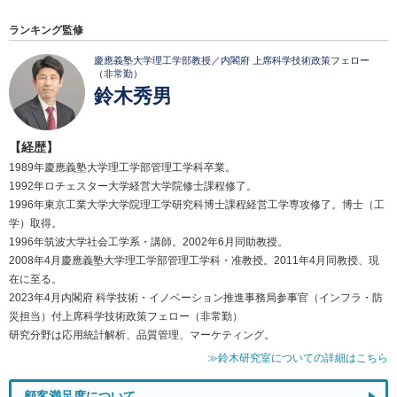
ランキング監修
慶應義塾大学理工学部教授／内閣府 上席科学技術政策フェロー
（非常勤）
鈴木秀男
【経歴】
1989年慶應義塾大学理工学部管理工学科卒業。
1992年ロチェスター大学経営大学院修士課程修了。
1996年東京工業大学大学院理工学研究科博士課程経営工学専攻修了。博士（工
学）取得。
1996年筑波大学社会工学系・講師。2002年6月同助教授。
2008年4月慶應義塾大学理工学部管理工学科・准教授。2011年4月同教授、現
在に至る。
2023年4月内閣府 科学技術・イノベーション推進事務局参事官（インフラ・防
災担当）付上席科学技術政策フェロー（非常勤）
研究分野は応用統計解析、品質管理、マーケティング。
≫鈴木研究室についての詳細はこちら
顧客満足度について