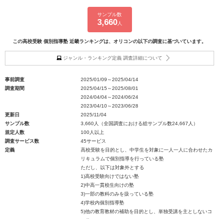
サンプル数
3,660
人
この高校受験 個別指導塾 近畿ランキングは、オリコンの以下の調査に基づいています。
ジャンル・ランキング定義 調査詳細について
事前調査
2025/01/09～2025/04/14
調査期間
2025/04/15～2025/08/01
2024/04/04～2024/06/24
2023/04/10～2023/06/28
更新日
2025/11/04
サンプル数
3,660人（全国調査における総サンプル数24,667人）
規定人数
100人以上
調査サービス数
45サービス
定義
高校受験を目的とし、中学生を対象に一人一人に合わせたカ
リキュラムで個別指導を行っている塾
ただし、以下は対象外とする
1)高校受験向けではない塾
2)中高一貫校生向けの塾
3)一部の教科のみを扱っている塾
4)学校内個別指導塾
5)他の教育教材の補助を目的とし、単独受講を主としないコ