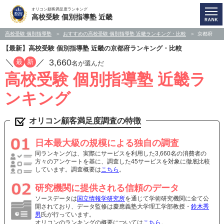
オリコン顧客満足度ランキング
高校受験 個別指導塾 近畿
高校受験 個別指導塾
おすすめの高校受験 個別指導塾 近畿ランキング・比較
京都府
【最新】高校受験 個別指導塾 近畿の京都府ランキング・比較
／
／
3,660
最
新
名が選んだ
高校受験 個別指導塾 近畿ラ
ンキング
オリコン顧客満足度調査の特徴
日本最大級の規模による独自の調査
同ランキングは、実際にサービスを利用した3,660名の消費者の
方々のアンケートを基に、調査した45サービスを対象に徹底比較
しています。調査概要は
こちら
。
研究機関に提供される信頼のデータ
ソースデータは
国立情報学研究所
を通じて学術研究機関に全て公
開されており、データ監修は慶應義塾大学理工学部教授・
鈴木秀
男
氏が行っています。
オリコンのランキングの概要については
こちら
。