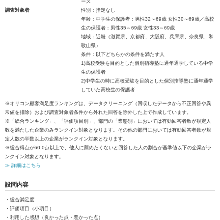
ース
調査対象者
性別：指定なし
年齢：中学生の保護者：男性32～69歳 女性30～69歳／高校
生の保護者：男性35～69歳 女性33～69歳
地域：近畿（滋賀県、京都府、大阪府、兵庫県、奈良県、和
歌山県）
条件：以下どちらかの条件を満たす人
1)高校受験を目的とした個別指導塾に通年通学している中学
生の保護者
2)中学生の時に高校受験を目的とした個別指導塾に通年通学
していた高校生の保護者
※オリコン顧客満足度ランキングは、データクリーニング（回収したデータから不正回答や異
常値を排除）および調査対象者条件から外れた回答を除外した上で作成しています。
※「総合ランキング」、「評価項目別」、部門の「業態別」においては有効回答者数が規定人
数を満たした企業のみランクイン対象となります。その他の部門においては有効回答者数が規
定人数の半数以上の企業がランクイン対象となります。
※総合得点が60.0点以上で、他人に薦めたくないと回答した人の割合が基準値以下の企業がラ
ンクイン対象となります。
≫ 詳細はこちら
設問内容
・総合満足度
・評価項目（小項目）
・利用した感想（良かった点・悪かった点）