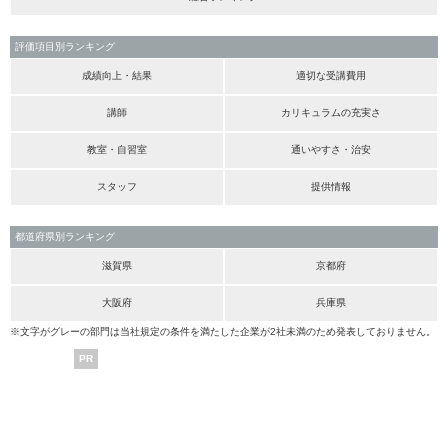
評価項目別ランキング
成績向上・結果
適切な受講費用
講師
カリキュラムの充実さ
教室・自習室
通いやすさ・治安
スタッフ
提供情報
都道府県別ランキング
滋賀県
京都府
大阪府
兵庫県
※文字がグレーの部門は当社規定の条件を満たした企業が2社未満のため発表しておりません。
PR