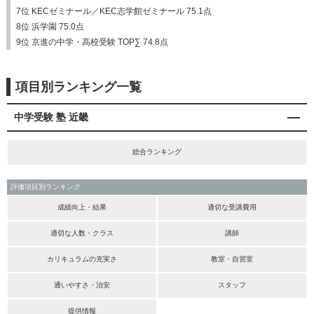
7位 KECゼミナール／KEC志学館ゼミナール 75.1点
8位 浜学園 75.0点
9位 京進の中学・高校受験 TOP∑ 74.8点
項目別ランキング一覧
中学受験 塾 近畿
総合ランキング
評価項目別ランキング
成績向上・結果
適切な受講費用
適切な人数・クラス
講師
カリキュラムの充実さ
教室・自習室
通いやすさ・治安
スタッフ
提供情報