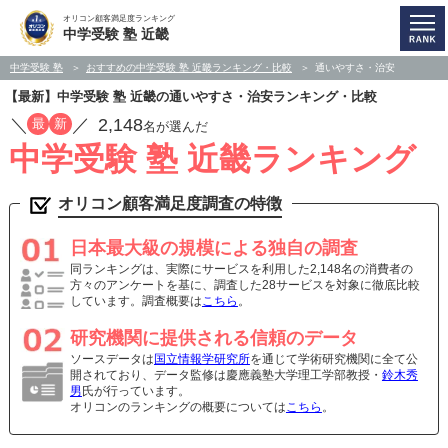
オリコン顧客満足度ランキング
中学受験 塾 近畿
中学受験 塾
おすすめの中学受験 塾 近畿ランキング・比較
通いやすさ・治安
【最新】中学受験 塾 近畿の通いやすさ・治安ランキング・比較
／
／
2,148
最
新
名が選んだ
中学受験 塾 近畿ランキング
オリコン顧客満足度調査の特徴
日本最大級の規模による独自の調査
同ランキングは、実際にサービスを利用した2,148名の消費者の
方々のアンケートを基に、調査した28サービスを対象に徹底比較
しています。調査概要は
こちら
。
研究機関に提供される信頼のデータ
ソースデータは
国立情報学研究所
を通じて学術研究機関に全て公
開されており、データ監修は慶應義塾大学理工学部教授・
鈴木秀
男
氏が行っています。
オリコンのランキングの概要については
こちら
。