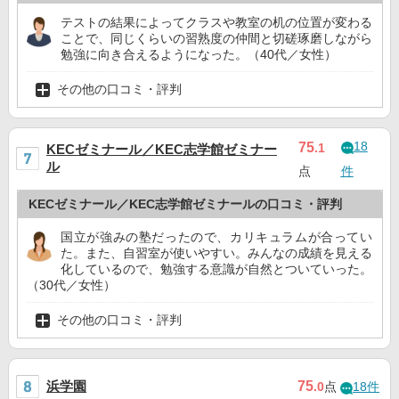
テストの結果によってクラスや教室の机の位置が変わる
ことで、同じくらいの習熟度の仲間と切磋琢磨しながら
勉強に向き合えるようになった。（40代／女性）
その他の口コミ・評判
18
75
.1
KECゼミナール／KEC志学館ゼミナー
ル
点
件
KECゼミナール／KEC志学館ゼミナールの口コミ・評判
国立が強みの塾だったので、カリキュラムが合ってい
た。また、自習室が使いやすい。みんなの成績を見える
化しているので、勉強する意識が自然とついていった。
（30代／女性）
その他の口コミ・評判
浜学園
75
.0
点
18件