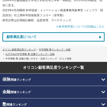
2008年4月慶應義塾大学理工学部管理工学科・准教授。2011年4月同教授、現
在に至る。
2023年4月内閣府 科学技術・イノベーション推進事務局参事官（インフラ・防
災担当）付上席科学技術政策フェロー（非常勤）
研究分野は応用統計解析、品質管理、マーケティング。
≫鈴木研究室についての詳細はこちら
顧客満足度について
オリコン顧客満足度ランキング
中学受験 塾ランキング・比較
おすすめの中学受験 塾 近畿ランキング・比較
中学受験 塾 近畿の通いやすさ・治安ランキング・口コミ情報
オリコン顧客満足度
ランキング一覧
保険
関連ランキング
金融
関連ランキング
塾
関連ランキング