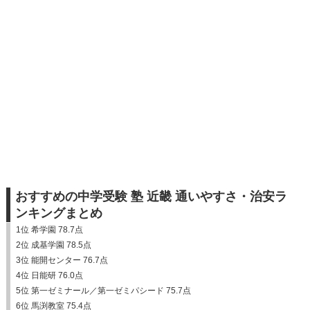
おすすめの中学受験 塾 近畿 通いやすさ・治安ラ
ンキングまとめ
1位 希学園 78.7点
2位 成基学園 78.5点
3位 能開センター 76.7点
4位 日能研 76.0点
5位 第一ゼミナール／第一ゼミパシード 75.7点
6位 馬渕教室 75.4点