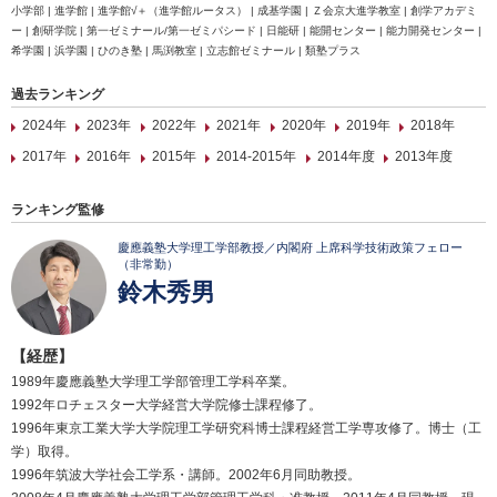
小学部 | 進学館 | 進学館√＋（進学館ルータス） | 成基学園 | Ｚ会京大進学教室 | 創学アカデミ
ー | 創研学院 | 第一ゼミナール/第一ゼミパシード | 日能研 | 能開センター | 能力開発センター |
希学園 | 浜学園 | ひのき塾 | 馬渕教室 | 立志館ゼミナール | 類塾プラス
過去ランキング
2024年
2023年
2022年
2021年
2020年
2019年
2018年
2017年
2016年
2015年
2014-2015年
2014年度
2013年度
ランキング監修
慶應義塾大学理工学部教授／内閣府 上席科学技術政策フェロー
（非常勤）
鈴木秀男
【経歴】
1989年慶應義塾大学理工学部管理工学科卒業。
1992年ロチェスター大学経営大学院修士課程修了。
1996年東京工業大学大学院理工学研究科博士課程経営工学専攻修了。博士（工
学）取得。
1996年筑波大学社会工学系・講師。2002年6月同助教授。