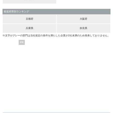
都道府県別ランキング
京都府
大阪府
兵庫県
奈良県
※文字がグレーの部門は当社規定の条件を満たした企業が2社未満のため発表しておりません。
PR