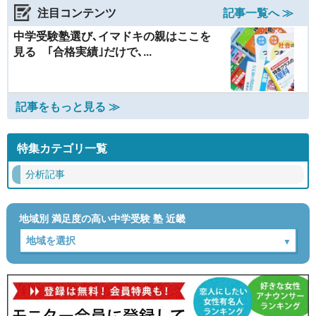
注目コンテンツ
記事一覧へ ≫
中学受験塾選び､イマドキの親はここを
見る ｢合格実績｣だけで､...
記事をもっと見る ≫
特集カテゴリ一覧
分析記事
地域別 満足度の高い中学受験 塾 近畿