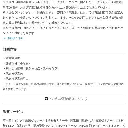
※オリコン顧客満足度ランキングは、データクリーニング（回収したデータから不正回答や異
常値を排除）および調査対象者条件から外れた回答を除外した上で作成しています。
※「総合ランキング」、「評価項目別」、部門の「業態別」においては有効回答者数が規定人
数を満たした企業のみランクイン対象となります。その他の部門においては有効回答者数が規
定人数の半数以上の企業がランクイン対象となります。
※総合得点が60.0点以上で、他人に薦めたくないと回答した人の割合が基準値以下の企業がラ
ンクイン対象となります。
≫ 詳細はこちら
設問内容
・総合満足度
・評価項目（小項目）
・利用した感想（良かった点・悪かった点）
・他者推奨意向
・他者推奨意向理由
アンケート調査を実施した際の質問事項です。満足度評価項目のほか、該当サービスの利用状況や検討内
容を質問しています。
その他の設問内容はこちら
調査サービス
市田塾 | イング | 栄光ゼミナール | 岡村ゼミナール | 開進館 | 開成ベガ | 喜望ゼミナール | 木村
塾SEED | 京進の中学・高校受験 TOP∑ | KECゼミナール／KEC志学館ゼミナール | ＳＡＰＩＸ