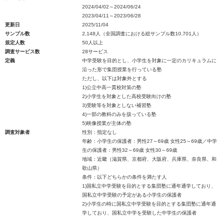
2024/04/02～2024/06/24
2023/04/11～2023/06/28
更新日
2025/11/04
サンプル数
2,148人（全国調査における総サンプル数10,701人）
規定人数
50人以上
調査サービス数
28サービス
定義
中学受験を目的とし、小学生を対象に一定のカリキュラムに
沿った形で集団授業を行っている塾
ただし、以下は対象外とする
1)公立中高一貫校対策の塾
2)小学生を対象とした高校受験向けの塾
3)受験等を対象としない補習塾
4)一部の教科のみを扱っている塾
5)映像授業が主体の塾
調査対象者
性別：指定なし
年齢：小学生の保護者：男性27～69歳 女性25～69歳／中学
生の保護者：男性32～69歳 女性30～69歳
地域：近畿（滋賀県、京都府、大阪府、兵庫県、奈良県、和
歌山県）
条件：以下どちらかの条件を満たす人
1)国私立中学受験を目的とする集団塾に通年通学しており、
国私立中学受験の予定がある小学生の保護者
2)小学生の時に国私立中学受験を目的とする集団塾に通年通
学しており、国私立中学を受験した中学生の保護者