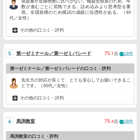
宿題量が近隣他塾に比べ少ない。螺旋型授業のため、年
数が進むごとに習熟できる。詰め込みより思考型を重
視。全国規模のため模試の成績に信憑性がある。（40
代／女性）
その他の口コミ・評判
第一ゼミナール／第一ゼミパシード
75
.7
点
18件
第一ゼミナール／第一ゼミパシードの口コミ・評判
先生方の対応が良くて、とても安心してお願いできるこ
とです。（30代／女性）
その他の口コミ・評判
馬渕教室
75
.4
点
18件
馬渕教室の口コミ・評判