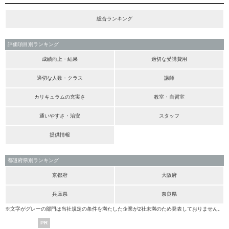
総合ランキング
評価項目別ランキング
成績向上・結果
適切な受講費用
適切な人数・クラス
講師
カリキュラムの充実さ
教室・自習室
通いやすさ・治安
スタッフ
提供情報
都道府県別ランキング
京都府
大阪府
兵庫県
奈良県
※文字がグレーの部門は当社規定の条件を満たした企業が2社未満のため発表しておりません。
PR