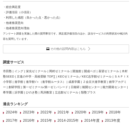
・総合満足度
・評価項目（小項目）
・利用した感想（良かった点・悪かった点）
・他者推奨意向
・他者推奨意向理由
アンケート調査を実施した際の質問事項です。満足度評価項目のほか、該当サービスの利用状況や検討内
容を質問しています。
その他の設問内容はこちら
調査サービス
市田塾 | イング | 栄光ゼミナール | 岡村ゼミナール | 開進館 | 開成ベガ | 喜望ゼミナール | 木村
塾SEED | 京進の中学・高校受験 TOP∑ | KECゼミナール／KEC志学館ゼミナール | ＳＡＰＩＸ
小学部 | 進学館 | 進学館√＋（進学館ルータス） | 成基学園 | Ｚ会京大進学教室 | 創学アカデミ
ー | 創研学院 | 第一ゼミナール/第一ゼミパシード | 日能研 | 能開センター | 能力開発センター |
希学園 | 浜学園 | ひのき塾 | 馬渕教室 | 立志館ゼミナール | 類塾プラス
過去ランキング
2024年
2023年
2022年
2021年
2020年
2019年
2018年
2017年
2016年
2015年
2014-2015年
2014年度
2013年度