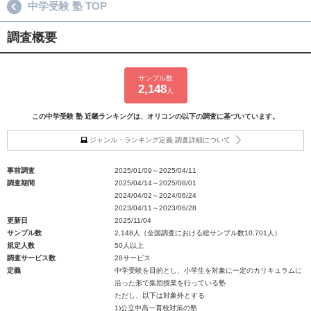
中学受験 塾 TOP
調査概要
サンプル数
2,148
人
この中学受験 塾 近畿ランキングは、オリコンの以下の調査に基づいています。
ジャンル・ランキング定義 調査詳細について
事前調査
2025/01/09～2025/04/11
調査期間
2025/04/14～2025/08/01
2024/04/02～2024/06/24
2023/04/11～2023/06/28
更新日
2025/11/04
サンプル数
2,148人（全国調査における総サンプル数10,701人）
規定人数
50人以上
調査サービス数
28サービス
定義
中学受験を目的とし、小学生を対象に一定のカリキュラムに
沿った形で集団授業を行っている塾
ただし、以下は対象外とする
1)公立中高一貫校対策の塾