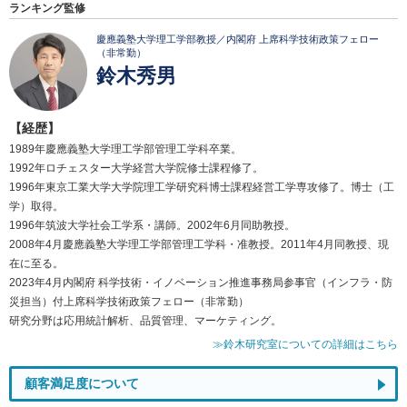
ランキング監修
慶應義塾大学理工学部教授／内閣府 上席科学技術政策フェロー
（非常勤）
鈴木秀男
【経歴】
1989年慶應義塾大学理工学部管理工学科卒業。
1992年ロチェスター大学経営大学院修士課程修了。
1996年東京工業大学大学院理工学研究科博士課程経営工学専攻修了。博士（工
学）取得。
1996年筑波大学社会工学系・講師。2002年6月同助教授。
2008年4月慶應義塾大学理工学部管理工学科・准教授。2011年4月同教授、現
在に至る。
2023年4月内閣府 科学技術・イノベーション推進事務局参事官（インフラ・防
災担当）付上席科学技術政策フェロー（非常勤）
研究分野は応用統計解析、品質管理、マーケティング。
≫鈴木研究室についての詳細はこちら
顧客満足度について