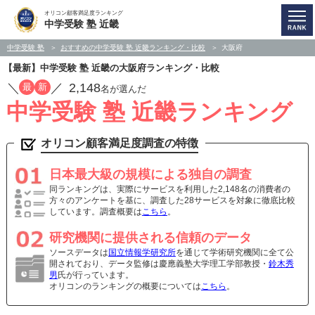
オリコン顧客満足度ランキング
中学受験 塾 近畿
中学受験 塾
おすすめの中学受験 塾 近畿ランキング・比較
大阪府
【最新】中学受験 塾 近畿の大阪府ランキング・比較
／
／
2,148
最
新
名が選んだ
中学受験 塾 近畿ランキング
オリコン顧客満足度調査の特徴
日本最大級の規模による独自の調査
同ランキングは、実際にサービスを利用した2,148名の消費者の
方々のアンケートを基に、調査した28サービスを対象に徹底比較
しています。調査概要は
こちら
。
研究機関に提供される信頼のデータ
ソースデータは
国立情報学研究所
を通じて学術研究機関に全て公
開されており、データ監修は慶應義塾大学理工学部教授・
鈴木秀
男
氏が行っています。
オリコンのランキングの概要については
こちら
。