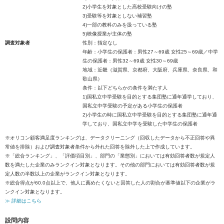
2)小学生を対象とした高校受験向けの塾
3)受験等を対象としない補習塾
4)一部の教科のみを扱っている塾
5)映像授業が主体の塾
調査対象者
性別：指定なし
年齢：小学生の保護者：男性27～69歳 女性25～69歳／中学
生の保護者：男性32～69歳 女性30～69歳
地域：近畿（滋賀県、京都府、大阪府、兵庫県、奈良県、和
歌山県）
条件：以下どちらかの条件を満たす人
1)国私立中学受験を目的とする集団塾に通年通学しており、
国私立中学受験の予定がある小学生の保護者
2)小学生の時に国私立中学受験を目的とする集団塾に通年通
学しており、国私立中学を受験した中学生の保護者
※オリコン顧客満足度ランキングは、データクリーニング（回収したデータから不正回答や異
常値を排除）および調査対象者条件から外れた回答を除外した上で作成しています。
※「総合ランキング」、「評価項目別」、部門の「業態別」においては有効回答者数が規定人
数を満たした企業のみランクイン対象となります。その他の部門においては有効回答者数が規
定人数の半数以上の企業がランクイン対象となります。
※総合得点が60.0点以上で、他人に薦めたくないと回答した人の割合が基準値以下の企業がラ
ンクイン対象となります。
≫ 詳細はこちら
設問内容