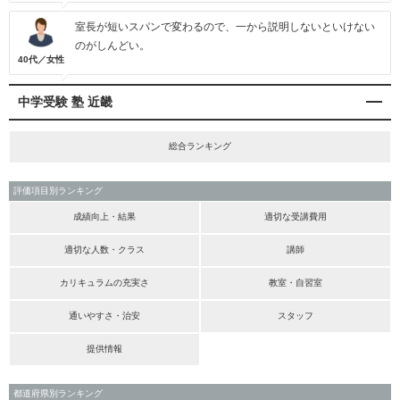
室長が短いスパンで変わるので、一から説明しないといけない
のがしんどい。
40代／女性
中学受験 塾 近畿
総合ランキング
評価項目別ランキング
成績向上・結果
適切な受講費用
適切な人数・クラス
講師
カリキュラムの充実さ
教室・自習室
通いやすさ・治安
スタッフ
提供情報
都道府県別ランキング