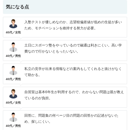
気になる点
入塾テストが優しめなのか、志望校偏差値が低めの生徒が多い
ため、モチベーションを維持する努力が必要。
40代／女性
土日にスポーツ塾をやっているので融通は利きにくい。高い学
費なので行かないともったいない。
40代／男性
私立の見学が出来る情報などの案内もしてくれると抜けがなく
て助かる。
40代／男性
自習室は基本6年生が利用するので、わからない問題は親が教え
ているのが負担。
40代／女性
回答に、問題集の何ページ目の問題の回答かの記述がないた
め、探しにくい。
40代／男性