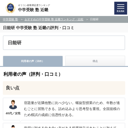
オリコン顧客満足度ランキング
中学受験 塾 近畿
中学受験 塾
おすすめの中学受験 塾 近畿ランキング・比較
日能研
日能研
中学受験 塾 近畿の評判・口コミ
日能研
利用者の声（
18
）
得点
件
利用者の声（評判・口コミ）
良い点
宿題量が近隣他塾に比べ少ない。螺旋型授業のため、年数が進
むごとに習熟できる。詰め込みより思考型を重視。全国規模の
40代／女性
ため模試の成績に信憑性がある。