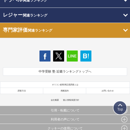
関連ランキング
レジャー
関連ランキング
専門家評価
関連ランキング
中学受験 塾 近畿ランキングトップへ
オリコン顧客満足度調査とは
調査方法
掲載規約
お問い合わせ
会社概要
個人情報保護方針
Top
引用・転載について
利用者の声について
当サイトで公開されている情報（文字、写真、イラスト、画像データ等）及びこれらの配置・
編集および構造などについての著作権は株式会社oricon MEに帰属しております。
クッキーの使用について
当サイトに掲載している内容はすべてサービスの利用者が提出された見解・感想です。