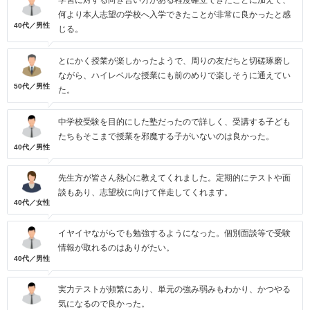
学習に対する向き合い方がある程度確立できたことに加えて、
何より本人志望の学校へ入学できたことが非常に良かったと感
40代／男性
じる。
とにかく授業が楽しかったようで、周りの友だちと切磋琢磨し
ながら、ハイレベルな授業にも前のめりで楽しそうに通えてい
50代／男性
た。
中学校受験を目的にした塾だったので詳しく、受講する子ども
たちもそこまで授業を邪魔する子がいないのは良かった。
40代／男性
先生方が皆さん熱心に教えてくれました。定期的にテストや面
談もあり、志望校に向けて伴走してくれます。
40代／女性
イヤイヤながらでも勉強するようになった。個別面談等で受験
情報が取れるのはありがたい。
40代／男性
実力テストが頻繁にあり、単元の強み弱みもわかり、かつやる
気になるので良かった。