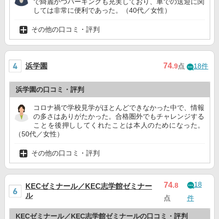
で綺麗かつパーキングも充実しており、車での送迎に関
しては非常に便利であった。（40代／女性）
その他の口コミ・評判
浜学園
74
.9
点
18件
浜学園の口コミ・評判
コロナ禍で学校見学がほとんどできなかった中で、情報
の多さはありがたかった。合格圏外でもチャレンジする
ことを後押ししてくれたことは本人のためになった。
（50代／女性）
その他の口コミ・評判
18
74
.8
KECゼミナール／KEC志学館ゼミナー
ル
点
件
KECゼミナール／KEC志学館ゼミナールの口コミ・評判