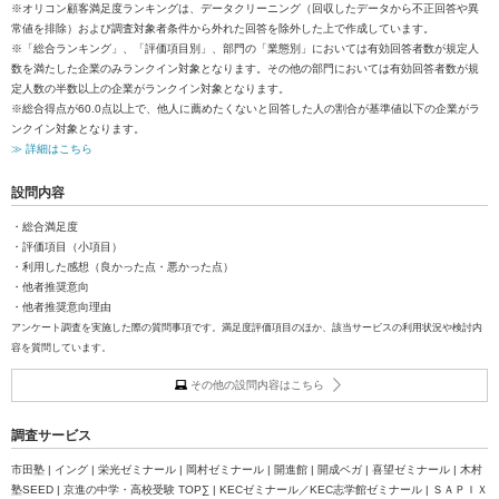
※オリコン顧客満足度ランキングは、データクリーニング（回収したデータから不正回答や異
常値を排除）および調査対象者条件から外れた回答を除外した上で作成しています。
※「総合ランキング」、「評価項目別」、部門の「業態別」においては有効回答者数が規定人
数を満たした企業のみランクイン対象となります。その他の部門においては有効回答者数が規
定人数の半数以上の企業がランクイン対象となります。
※総合得点が60.0点以上で、他人に薦めたくないと回答した人の割合が基準値以下の企業がラ
ンクイン対象となります。
≫ 詳細はこちら
設問内容
・総合満足度
・評価項目（小項目）
・利用した感想（良かった点・悪かった点）
・他者推奨意向
・他者推奨意向理由
アンケート調査を実施した際の質問事項です。満足度評価項目のほか、該当サービスの利用状況や検討内
容を質問しています。
その他の設問内容はこちら
調査サービス
市田塾 | イング | 栄光ゼミナール | 岡村ゼミナール | 開進館 | 開成ベガ | 喜望ゼミナール | 木村
塾SEED | 京進の中学・高校受験 TOP∑ | KECゼミナール／KEC志学館ゼミナール | ＳＡＰＩＸ