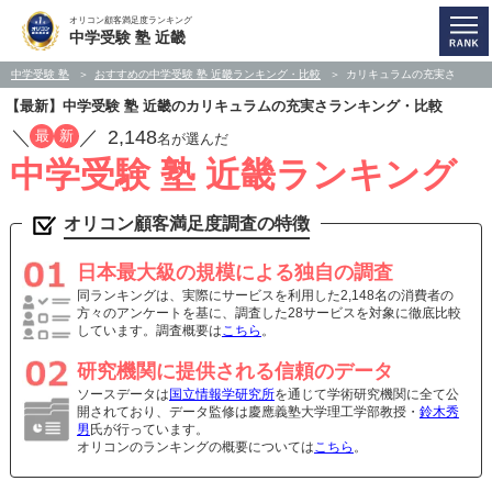
オリコン顧客満足度ランキング
中学受験 塾 近畿
中学受験 塾
おすすめの中学受験 塾 近畿ランキング・比較
カリキュラムの充実さ
【最新】中学受験 塾 近畿のカリキュラムの充実さランキング・比較
／
／
2,148
最
新
名が選んだ
中学受験 塾 近畿ランキング
オリコン顧客満足度調査の特徴
日本最大級の規模による独自の調査
同ランキングは、実際にサービスを利用した2,148名の消費者の
方々のアンケートを基に、調査した28サービスを対象に徹底比較
しています。調査概要は
こちら
。
研究機関に提供される信頼のデータ
ソースデータは
国立情報学研究所
を通じて学術研究機関に全て公
開されており、データ監修は慶應義塾大学理工学部教授・
鈴木秀
男
氏が行っています。
オリコンのランキングの概要については
こちら
。