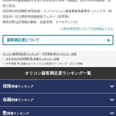
2008年4月慶應義塾大学理工学部管理工学科・准教授。2011年4月同教授、現
在に至る。
2023年4月内閣府 科学技術・イノベーション推進事務局参事官（インフラ・防
災担当）付上席科学技術政策フェロー（非常勤）
研究分野は応用統計解析、品質管理、マーケティング。
≫鈴木研究室についての詳細はこちら
顧客満足度について
オリコン顧客満足度ランキング
中学受験 塾ランキング・比較
おすすめの中学受験 塾 近畿ランキング・比較
中学受験 塾 近畿のカリキュラムの充実さランキング・口コミ情報
オリコン顧客満足度
ランキング一覧
保険
関連ランキング
金融
関連ランキング
塾
関連ランキング