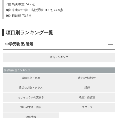
7位 馬渕教室 74.7点
8位 京進の中学・高校受験 TOP∑ 74.5点
9位 日能研 73.8点
項目別ランキング一覧
中学受験 塾 近畿
総合ランキング
評価項目別ランキング
成績向上・結果
適切な受講費用
適切な人数・クラス
講師
カリキュラムの充実さ
教室・自習室
通いやすさ・治安
スタッフ
提供情報