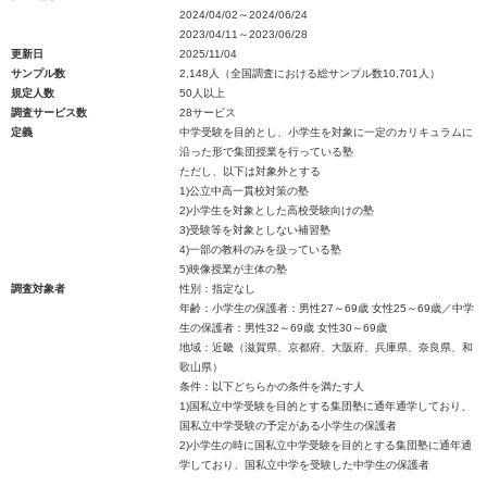
2024/04/02～2024/06/24
2023/04/11～2023/06/28
更新日
2025/11/04
サンプル数
2,148人（全国調査における総サンプル数10,701人）
規定人数
50人以上
調査サービス数
28サービス
定義
中学受験を目的とし、小学生を対象に一定のカリキュラムに
沿った形で集団授業を行っている塾
ただし、以下は対象外とする
1)公立中高一貫校対策の塾
2)小学生を対象とした高校受験向けの塾
3)受験等を対象としない補習塾
4)一部の教科のみを扱っている塾
5)映像授業が主体の塾
調査対象者
性別：指定なし
年齢：小学生の保護者：男性27～69歳 女性25～69歳／中学
生の保護者：男性32～69歳 女性30～69歳
地域：近畿（滋賀県、京都府、大阪府、兵庫県、奈良県、和
歌山県）
条件：以下どちらかの条件を満たす人
1)国私立中学受験を目的とする集団塾に通年通学しており、
国私立中学受験の予定がある小学生の保護者
2)小学生の時に国私立中学受験を目的とする集団塾に通年通
学しており、国私立中学を受験した中学生の保護者