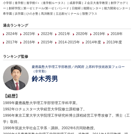
小学部 | 進学館 | 進学館√＋（進学館ルータス） | 成基学園 | Ｚ会京大進学教室 | 創学アカデミ
ー | 創研学院 | 第一ゼミナール/第一ゼミパシード | 日能研 | 能開センター | 能力開発センター |
希学園 | 浜学園 | ひのき塾 | 馬渕教室 | 立志館ゼミナール | 類塾プラス
過去ランキング
2024年
2023年
2022年
2021年
2020年
2019年
2018年
2017年
2016年
2015年
2014-2015年
2014年度
2013年度
ランキング監修
慶應義塾大学理工学部教授／内閣府 上席科学技術政策フェロー
（非常勤）
鈴木秀男
【経歴】
1989年慶應義塾大学理工学部管理工学科卒業。
1992年ロチェスター大学経営大学院修士課程修了。
1996年東京工業大学大学院理工学研究科博士課程経営工学専攻修了。博士（工
学）取得。
1996年筑波大学社会工学系・講師。2002年6月同助教授。