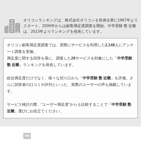
オリコンランキングは、株式会社オリコンを前身企業に1967年より
スタート。2006年からは顧客満足度調査を開始。中学受験 塾 近畿
は、2013年よりランキングを発表しています。
オリコン顧客満足度調査では、実際にサービスを利用した
2,148
人にアンケ
ート調査を実施。
満足度に関する回答を基に、調査した
28
サービスを対象にした「
中学受験
塾 近畿
」ランキングを発表しています。
総合満足度だけでなく、様々な切り口から「
中学受験 塾 近畿
」を評価。さ
らに回答者の口コミや評判といった、実際のユーザーの声も掲載していま
す。
サービス検討の際、“ユーザー満足度”からも比較することで「
中学受験 塾
近畿
」選びにお役立てください。
PR