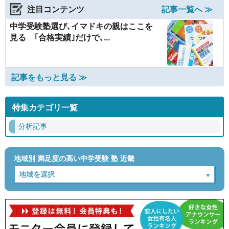
注目コンテンツ
記事一覧へ ≫
中学受験塾選び､イマドキの親はここを
見る ｢合格実績｣だけで､...
記事をもっと見る ≫
特集カテゴリ一覧
分析記事
地域別 満足度の高い中学受験 塾 近畿