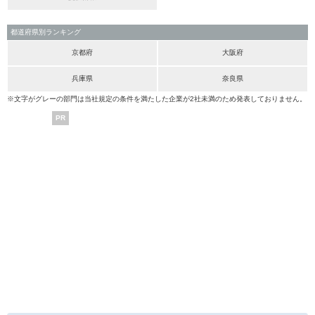
都道府県別ランキング
京都府
大阪府
兵庫県
奈良県
※文字がグレーの部門は当社規定の条件を満たした企業が2社未満のため発表しておりません。
PR