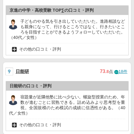
京進の中学・高校受験 TOP∑の口コミ・評判
子どものやる気を引き出していただいた。進路相談など
も親身になって、行けるところではなく、行きたいとこ
ろを目指すことができるようフォローしていただいた。
（40代／女性）
その他の口コミ・評判
日能研
73
.8
点
18件
日能研の口コミ・評判
宿題量が近隣他塾に比べ少ない。螺旋型授業のため、年
数が進むごとに習熟できる。詰め込みより思考型を重
視。全国規模のため模試の成績に信憑性がある。（40
代／女性）
その他の口コミ・評判