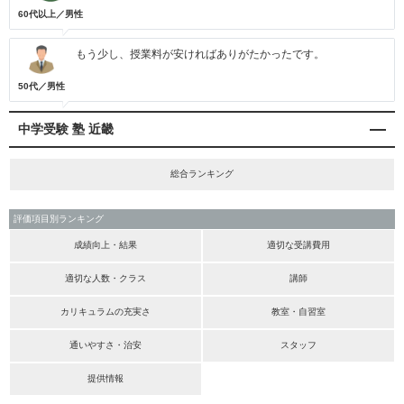
60代以上／男性
もう少し、授業料が安ければありがたかったです。
50代／男性
中学受験 塾 近畿
総合ランキング
評価項目別ランキング
成績向上・結果
適切な受講費用
適切な人数・クラス
講師
カリキュラムの充実さ
教室・自習室
通いやすさ・治安
スタッフ
提供情報