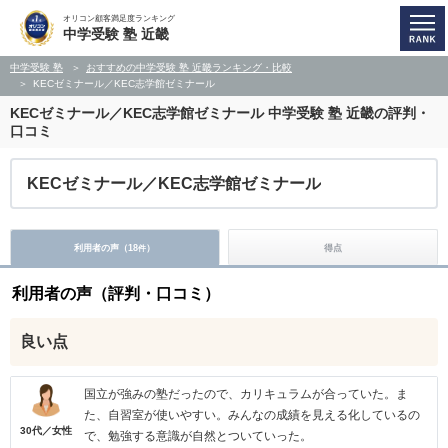
オリコン顧客満足度ランキング
中学受験 塾 近畿
中学受験 塾
おすすめの中学受験 塾 近畿ランキング・比較
KECゼミナール／KEC志学館ゼミナール
KECゼミナール／KEC志学館ゼミナール
中学受験 塾 近畿の評判・
口コミ
KECゼミナール／KEC志学館ゼミナール
利用者の声（
18
）
得点
件
利用者の声（評判・口コミ）
良い点
国立が強みの塾だったので、カリキュラムが合っていた。ま
た、自習室が使いやすい。みんなの成績を見える化しているの
30代／女性
で、勉強する意識が自然とついていった。