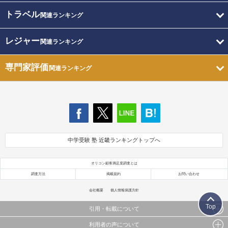
トラベル
関連ランキング
レジャー
関連ランキング
専門家評価
関連ランキング
中学受験 塾 近畿ランキングトップへ
オリコン顧客満足度調査とは
調査方法
掲載規約
お問い合わせ
会社概要
個人情報保護方針
Top
引用・転載について
利用者の声について
当サイトで公開されている情報（文字、写真、イラスト、画像データ等）及びこれらの配置・