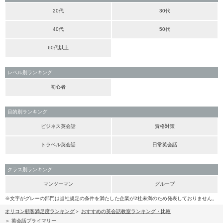
20代
30代
40代
50代
60代以上
レベル別ランキング
初心者
目的別ランキング
ビジネス英会話
資格対策
トラベル英会話
日常英会話
クラス別ランキング
マンツーマン
グループ
※文字がグレーの部門は当社規定の条件を満たした企業が2社未満のため発表しておりません。
オリコン顧客満足度ランキング
おすすめの英会話教室ランキング・比較
英会話プライマリー