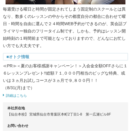
毎週受ける曜日と時間が固定されてしまう固定制のスクールとは異
なり、数多くのレッスンの中からその都度自分の都合に合わせて曜
日・時間を自由に選んで２４時間WEB予約ができるのが、英会話プ
ライマリー独自のフリータイム制です。しかも、予約はレッスン開
始時刻の１時間前まで可能となっておりますので、どんなにお忙し
い方でも大丈夫です。
■オトク情報
≪PR≫＜夏のお客様感謝キャンペーン！＞入会金全額OFFさらに１
６レッスンプレゼント!!総額７１,０００円相当のビッグな特典、或
いは３ヵ月お試しコースが３ヵ月で９,８００円！！
（8/31(月)まで）
詳細はこちら
本社所在地
【仙台本校】 宮城県仙台市青葉区本町2丁目1-8 第一広瀬ビル8F
お問い合わせ