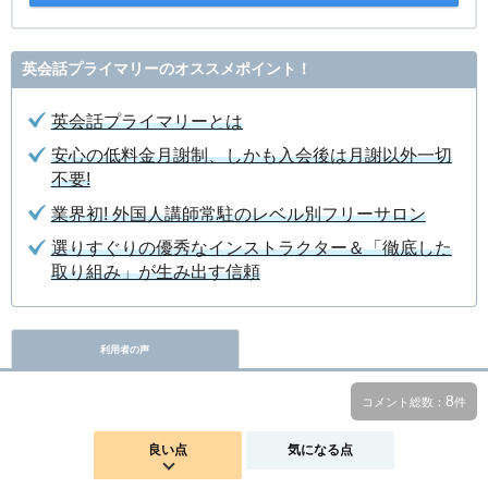
英会話プライマリーのオススメポイント！
英会話プライマリーとは
安心の低料金月謝制、しかも入会後は月謝以外一切
不要!
業界初! 外国人講師常駐のレベル別フリーサロン
選りすぐりの優秀なインストラクター＆「徹底した
取り組み」が生み出す信頼
利用者の声
8
コメント総数：
件
良い点
気になる点