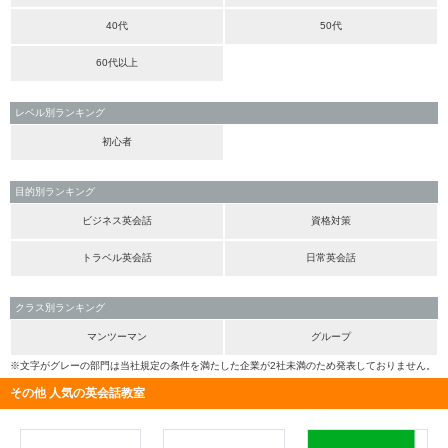
40代
50代
60代以上
レベル別ランキング
初心者
目的別ランキング
ビジネス英会話
資格対策
トラベル英会話
日常英会話
クラス別ランキング
マンツーマン
グループ
※文字がグレーの部門は当社規定の条件を満たした企業が2社未満のため発表しておりません。
その他 人気の英会話教室