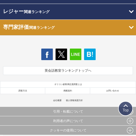
レジャー
関連ランキング
専門家評価
関連ランキング
英会話教室ランキングトップへ
オリコン顧客満足度調査とは
調査方法
掲載規約
お問い合わせ
会社概要
個人情報保護方針
Top
引用・転載について
利用者の声について
当サイトで公開されている情報（文字、写真、イラスト、画像データ等）及びこれらの配置・
編集および構造などについての著作権は株式会社oricon MEに帰属しております。
クッキーの使用について
当サイトに掲載している内容はすべてサービスの利用者が提出された見解・感想です。
これらの情報を権利者の許可なく無断転載・複製などの二次利用を行うことは固く禁じており