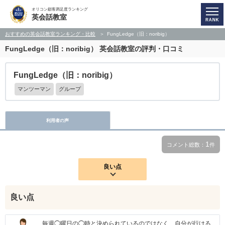
オリコン顧客満足度ランキング
英会話教室
おすすめの英会話教室ランキング・比較
FungLedge（旧：noribig）
FungLedge（旧：noribig）
英会話教室の評判・口コミ
FungLedge（旧：noribig）
マンツーマン
グループ
利用者の声
1
コメント総数：
件
良い点
良い点
毎週◯曜日の◯時と決められているのではなく、自分が行ける