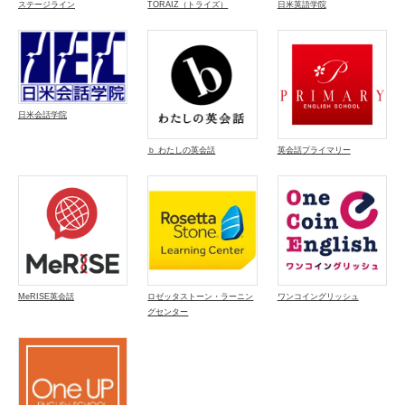
日米英語学院
ステージライン
TORAIZ（トライズ）
日米会話学院
ｂ わたしの英会話
英会話プライマリー
MeRISE英会話
ロゼッタストーン・ラーニン
ワンコイングリッシュ
グセンター