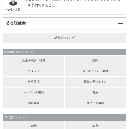
日を予約できること。
40代／女性
英会話教室
総合ランキング
評価項目別ランキング
入会手続き・特典
講師
スタッフ
カリキュラム・教材
教室環境
授業の受けやすさ
レッスンの環境
費用
学習効果
サポート体制
年代別ランキング
20代
30代