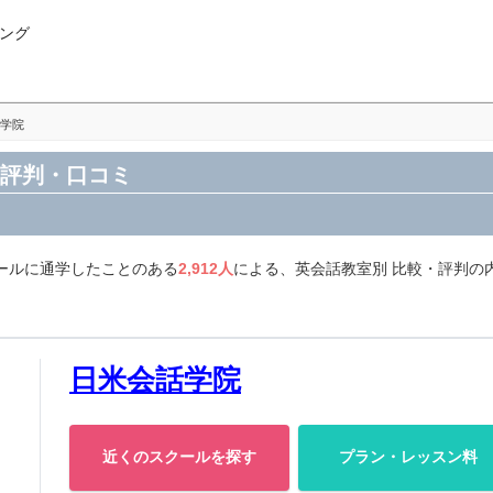
ング
学院
の評判・口コミ
ールに通学したことのある
2,912人
による、英会話教室別 比較・評判の
日米会話学院
近くのスクールを探す
プラン・レッスン料