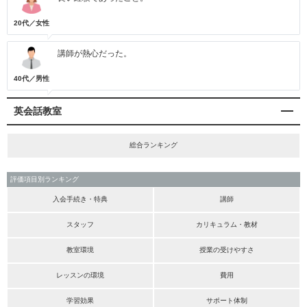
20代／女性
講師が熱心だった。
40代／男性
英会話教室
総合ランキング
評価項目別ランキング
入会手続き・特典
講師
スタッフ
カリキュラム・教材
教室環境
授業の受けやすさ
レッスンの環境
費用
学習効果
サポート体制