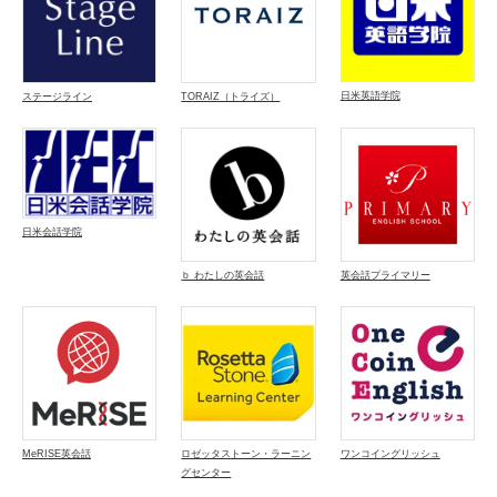
日米英語学院
ステージライン
TORAIZ（トライズ）
日米会話学院
ｂ わたしの英会話
英会話プライマリー
MeRISE英会話
ロゼッタストーン・ラーニン
ワンコイングリッシュ
グセンター