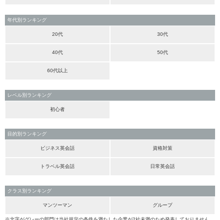
年代別ランキング
20代
30代
40代
50代
60代以上
レベル別ランキング
初心者
目的別ランキング
ビジネス英会話
資格対策
トラベル英会話
日常英会話
クラス別ランキング
マンツーマン
グループ
※文字がグレーの部門は当社規定の条件を満たした企業が2社未満のため発表しておりません。