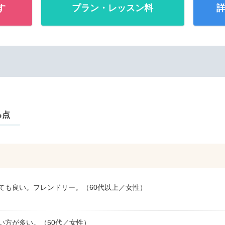
す
プラン・レッスン料
詳
る点
ても良い。フレンドリー。（60代以上／女性）
い方が多い。（50代／女性）