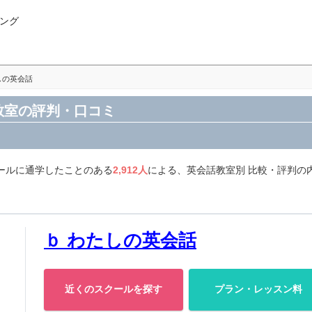
ング
しの英会話
教室の評判・口コミ
ールに通学したことのある
2,912人
による、英会話教室別 比較・評判の
ｂ わたしの英会話
近くのスクールを探す
プラン・レッスン料