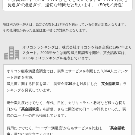
長過ぎず短過ぎず、適切な時間だと思います。（50代／男性）
項目別の並べ替えは、既定のN数および得点を満たしている企業が対象となります。
その他回答があった企業は並べ替えの対象外となります。
オリコンランキングは、株式会社オリコンを前身企業に1967年より
スタート。2006年からは顧客満足度調査を開始。英会話教室は、
2006年よりランキングを発表しています。
オリコン顧客満足度調査では、実際にサービスを利用した
3,064
人にアンケ
ート調査を実施。
満足度に関する回答を基に、調査企業
39
社を対象にした「
英会話教室
」ラ
ンキングを発表しています。
総合満足度だけでなく、年代、目的、カリキュラム・教材など様々な切り
口から「
英会話教室
」を評価。さらに回答者の口コミや評判といった、実
際のユーザーの声も掲載しています。
費用だけでなく、“ユーザー満足度”からもサービスを比較し、「
英会話教
室
」選びにお役立てください。