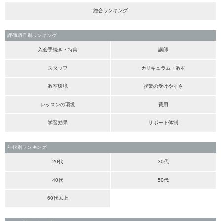
総合ランキング
評価項目別ランキング
入会手続き・特典
講師
スタッフ
カリキュラム・教材
教室環境
授業の受けやすさ
レッスンの環境
費用
学習効果
サポート体制
年代別ランキング
20代
30代
40代
50代
60代以上