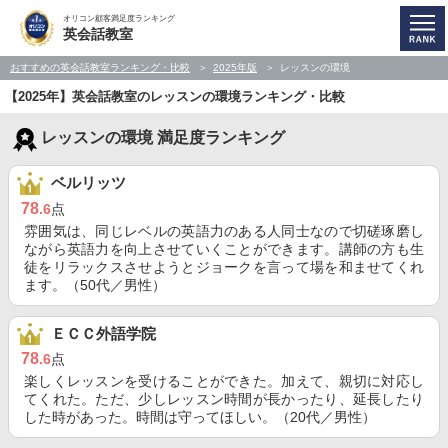
オリコン顧客満足度ランキング
英会話教室
おすすめの英会話教室ランキング・比較
2025年版
レッスンの環境
【2025年】英会話教室のレッスンの環境ランキング・比較
レッスンの環境 満足度ランキング
ベルリッツ
78
.6
点
雰囲気は、同じレベルの英語力のある人同士なので切磋琢磨し
ながら英語力を向上させていくことができます。講師の方も生
徒をリラックスさせようとジョークを言って場を和ませてくれ
ます。（50代／男性）
ＥＣＣ外語学院
78
.6
点
楽しくレッスンを受けることができた。加えて、親切に対応し
てくれた。ただ、少しレッスン時間が長かったり、延長したり
した時があった。時間は守ってほしい。（20代／男性）