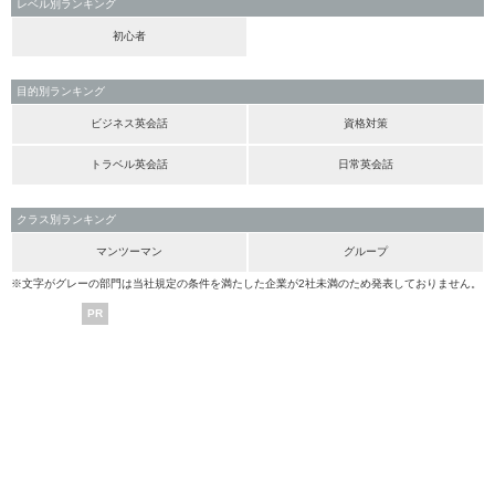
レベル別ランキング
初心者
目的別ランキング
ビジネス英会話
資格対策
トラベル英会話
日常英会話
クラス別ランキング
マンツーマン
グループ
※文字がグレーの部門は当社規定の条件を満たした企業が2社未満のため発表しておりません。
PR