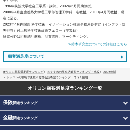
1996年筑波大学社会工学系・講師。2002年6月同助教授。
2008年4月慶應義塾大学理工学部管理工学科・准教授。2011年4月同教授、現
在に至る。
2023年4月内閣府 科学技術・イノベーション推進事務局参事官（インフラ・防
災担当）付上席科学技術政策フェロー（非常勤）
研究分野は応用統計解析、品質管理、マーケティング。
≫鈴木研究室についての詳細はこちら
顧客満足度について
オリコン顧客満足度ランキング
おすすめの英会話教室ランキング・比較
2025年版
レッスンの環境で比較する英会話教室ランキング・口コミ情報
オリコン顧客満足度
ランキング一覧
保険
関連ランキング
金融
関連ランキング