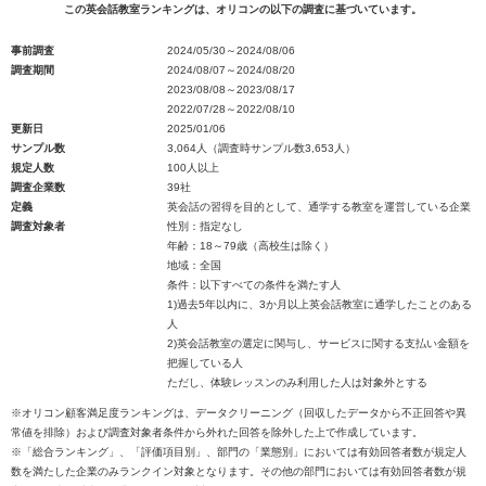
この英会話教室ランキングは、オリコンの以下の調査に基づいています。
事前調査
2024/05/30～2024/08/06
調査期間
2024/08/07～2024/08/20
2023/08/08～2023/08/17
2022/07/28～2022/08/10
更新日
2025/01/06
サンプル数
3,064人（調査時サンプル数3,653人）
規定人数
100人以上
調査企業数
39社
定義
英会話の習得を目的として、通学する教室を運営している企業
調査対象者
性別：指定なし
年齢：18～79歳（高校生は除く）
地域：全国
条件：以下すべての条件を満たす人
1)過去5年以内に、3か月以上英会話教室に通学したことのある
人
2)英会話教室の選定に関与し、サービスに関する支払い金額を
把握している人
ただし、体験レッスンのみ利用した人は対象外とする
※オリコン顧客満足度ランキングは、データクリーニング（回収したデータから不正回答や異
常値を排除）および調査対象者条件から外れた回答を除外した上で作成しています。
※「総合ランキング」、「評価項目別」、部門の「業態別」においては有効回答者数が規定人
数を満たした企業のみランクイン対象となります。その他の部門においては有効回答者数が規