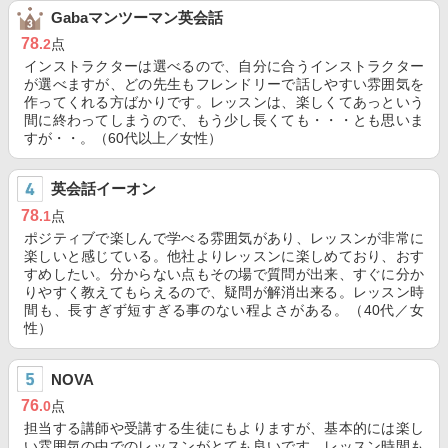
Gabaマンツーマン英会話
78
.2
点
インストラクターは選べるので、自分に合うインストラクター
が選べますが、どの先生もフレンドリーで話しやすい雰囲気を
作ってくれる方ばかりです。レッスンは、楽しくてあっという
間に終わってしまうので、もう少し長くても・・・とも思いま
すが・・。（60代以上／女性）
英会話イーオン
78
.1
点
ポジティブで楽しんで学べる雰囲気があり、レッスンが非常に
楽しいと感じている。他社よりレッスンに楽しめており、おす
すめしたい。分からない点もその場で質問が出来、すぐに分か
りやすく教えてもらえるので、疑問が解消出来る。レッスン時
間も、長すぎず短すぎる事のない程よさがある。（40代／女
性）
NOVA
76
.0
点
担当する講師や受講する生徒にもよりますが、基本的には楽し
い雰囲気の中でのレッスンがとても良いです。レッスン時間も