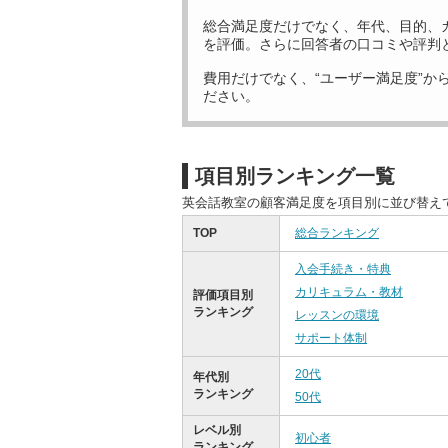
総合満足度だけでなく、年代、目的、
を評価。さらに回答者の口コミや評判
費用だけでなく、“ユーザー満足度”か
ださい。
項目別ランキング一覧
英会話教室の顧客満足度を項目別に並び替え
TOP
総合ランキング
入会手続き・特典
カリキュラム・教材
評価項目別
ランキング
レッスンの環境
サポート体制
20代
年代別
ランキング
50代
レベル別
初心者
ランキング