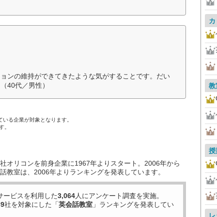
カ
ションの維持ができてきたような気がすることです。だい
（40代／男性）
教
ている企業が対象となります。
す。
授
オリコンを前身企業に1967年よりスタート。2006年から
話教室は、2006年よりランキングを発表しています。
サービスを利用した
3,064
人にアンケート調査を実施。
39
社を対象にした「
英会話教室
」ランキングを発表してい
レ