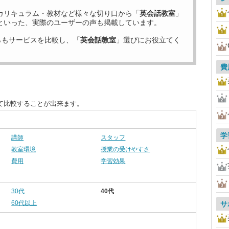
カリキュラム・教材など様々な切り口から「
英会話教室
」
といった、実際のユーザーの声も掲載しています。
らもサービスを比較し、「
英会話教室
」選びにお役立てく
費
て比較することが出来ます。
学
講師
スタッフ
教室環境
授業の受けやすさ
費用
学習効果
30代
40代
60代以上
サ