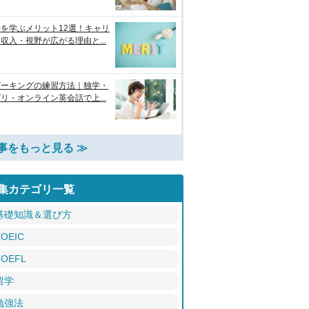
を学ぶメリット12選！キャリ
収入・視野が広がる理由と...
ピーキングの練習方法｜独学・
リ・オンライン英会話で上...
事をもっと見る ≫
集カテゴリ一覧
基礎知識＆選び方
TOEIC
TOEFL
留学
勉強法