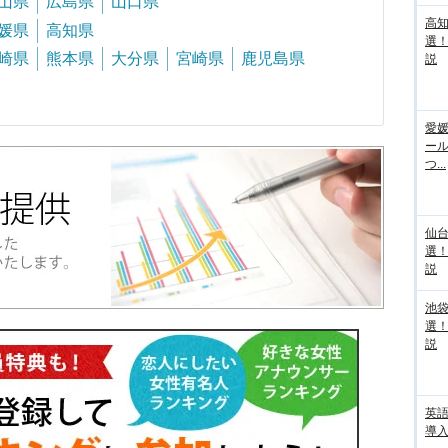
山県
広島県
山口県
高
媛県
高知県
選
崎県
熊本県
大分県
宮崎県
鹿児島県
説
愛媛
ー
つ...
仙
選
説
池袋
選
説
英
導入