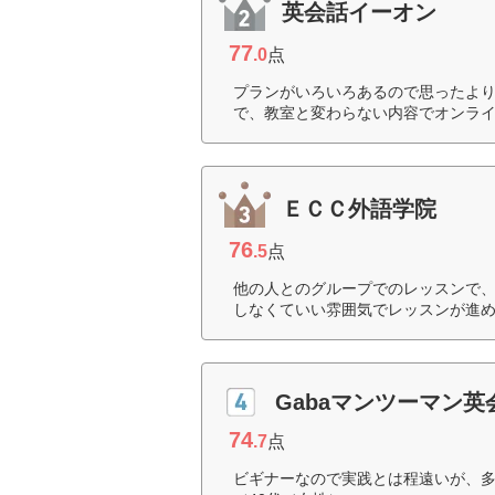
英会話イーオン
77
.0
点
プランがいろいろあるので思ったより
で、教室と変わらない内容でオンライ
ＥＣＣ外語学院
76
.5
点
他の人とのグループでのレッスンで
しなくていい雰囲気でレッスンが進め
Gabaマンツーマン英
74
.7
点
ビギナーなので実践とは程遠いが、