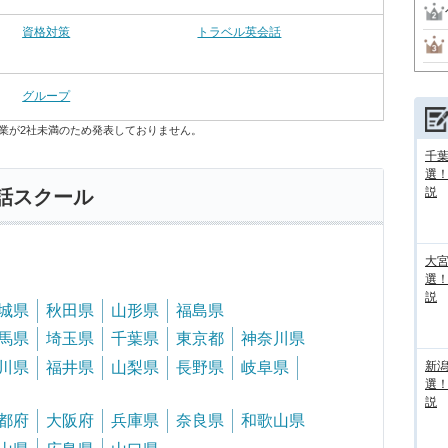
資格対策
トラベル英会話
グループ
業が2社未満のため発表しておりません。
千葉
選
説
話スクール
大宮
選
説
城県
秋田県
山形県
福島県
馬県
埼玉県
千葉県
東京都
神奈川県
新
川県
福井県
山梨県
長野県
岐阜県
選
説
都府
大阪府
兵庫県
奈良県
和歌山県