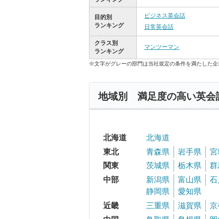
ビジネス英会話
目的別
ランキング
日常英会話
クラス別
マンツーマン
ランキング
※文字がグレーの部門は当社規定の条件を満たした企
地域別 満足度の高い英会
北海道
北海道
東北
青森県
岩手県
宮
関東
茨城県
栃木県
群
中部
新潟県
富山県
石
静岡県
愛知県
近畿
三重県
滋賀県
京