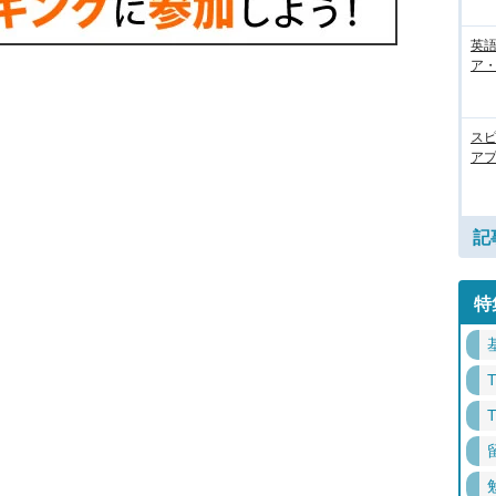
英語
ア・
ス
アプ
記
特