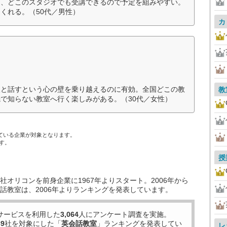
と、どこのスタジオでも受講できるので予定を組みやすい。
くれる。（50代／男性）
カ
人と話すという心の壁を乗り越えるのに有効。全国どこの教
教
で知らない教室へ行く楽しみがある。（30代／女性）
ている企業が対象となります。
す。
授
オリコンを前身企業に1967年よりスタート。2006年から
話教室は、2006年よりランキングを発表しています。
サービスを利用した
3,064
人にアンケート調査を実施。
39
社を対象にした「
英会話教室
」ランキングを発表してい
レ