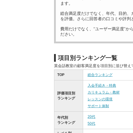
ます。
総合満足度だけでなく、年代、目的、
を評価。さらに回答者の口コミや評判
費用だけでなく、“ユーザー満足度”か
ださい。
項目別ランキング一覧
英会話教室の顧客満足度を項目別に並び替え
TOP
総合ランキング
入会手続き・特典
カリキュラム・教材
評価項目別
ランキング
レッスンの環境
サポート体制
20代
年代別
ランキング
50代