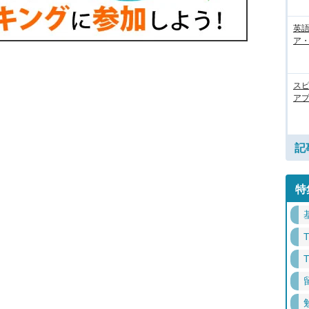
英語
ア・
ス
アプ
記
特