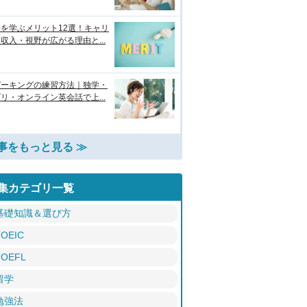
を学ぶメリット12選！キャリ
収入・視野が広がる理由と...
ピーキングの練習方法｜独学・
リ・オンライン英会話で上...
事をもっと見る ≫
集カテゴリ一覧
基礎知識＆選び方
TOEIC
TOEFL
留学
勉強法