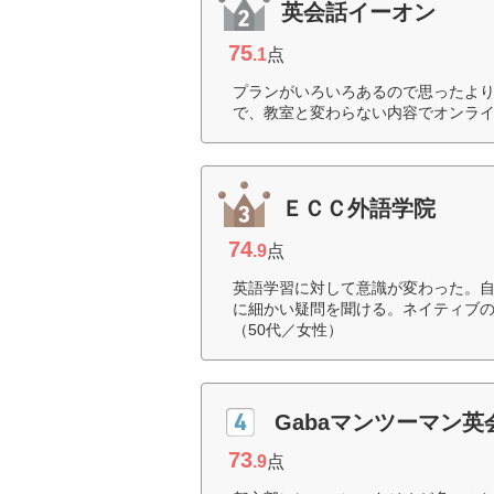
英会話イーオン
75
.1
点
プランがいろいろあるので思ったより
で、教室と変わらない内容でオンライ
ＥＣＣ外語学院
74
.9
点
英語学習に対して意識が変わった。
に細かい疑問を聞ける。ネイティブ
（50代／女性）
Gabaマンツーマン英
73
.9
点