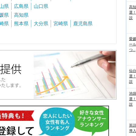
山県
広島県
山口県
高
選
媛県
高知県
説
崎県
熊本県
大分県
宮崎県
鹿児島県
愛媛
ー
つ...
仙
選
説
池袋
選
説
英
導入