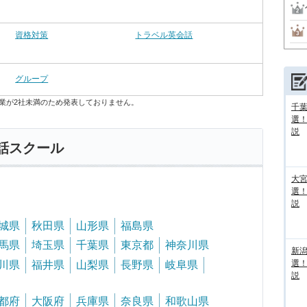
資格対策
トラベル英会話
グループ
業が2社未満のため発表しておりません。
千葉
選
説
話スクール
大宮
選
説
城県
秋田県
山形県
福島県
馬県
埼玉県
千葉県
東京都
神奈川県
新
選
川県
福井県
山梨県
長野県
岐阜県
説
都府
大阪府
兵庫県
奈良県
和歌山県