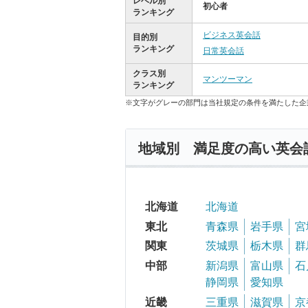
レベル別
初心者
ランキング
ビジネス英会話
目的別
ランキング
日常英会話
クラス別
マンツーマン
ランキング
※文字がグレーの部門は当社規定の条件を満たした企
地域別 満足度の高い英会
北海道
北海道
東北
青森県
岩手県
宮
関東
茨城県
栃木県
群
中部
新潟県
富山県
石
静岡県
愛知県
近畿
三重県
滋賀県
京