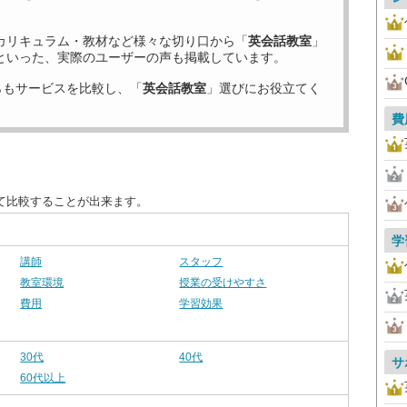
カリキュラム・教材など様々な切り口から「
英会話教室
」
といった、実際のユーザーの声も掲載しています。
らもサービスを比較し、「
英会話教室
」選びにお役立てく
費
て比較することが出来ます。
学
講師
スタッフ
教室環境
授業の受けやすさ
費用
学習効果
30代
40代
サ
60代以上