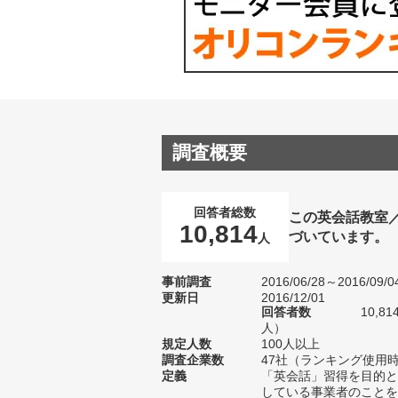
調査概要
回答者総数
この英会話教室
10,814
づいています。
人
事前調査
2016/06/28～2016/09/0
更新日
2016/12/01
回答者数
10,8
人）
規定人数
100人以上
調査企業数
47社（ランキング使用時
定義
「英会話」習得を目的と
している事業者のことを