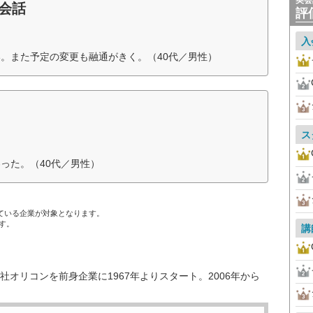
英会
英会話
評
入
。また予定の変更も融通がきく。（40代／男性）
ス
った。（40代／男性）
ている企業が対象となります。
す。
講
オリコンを前身企業に1967年よりスタート。2006年から