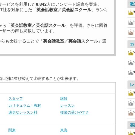
教
サービスを利用した
6,842
人にアンケート調査を実施。
47
社を対象にした「
英会話教室／英会話スクール
」ランキ
から「
英会話教室／英会話スクール
」を評価。さらに回答
ーザーの声も掲載しています。
からも比較することで「
英会話教室／英会話スクール
」選
カ
項目別に並び替えて比較することが出来ます。
レ
スタッフ
講師
カリキュラム・教材
レッスン
適切なレッスン料
授業の受けやすさ
英
関東
東海