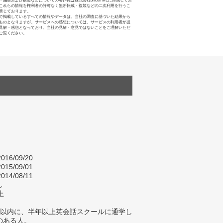
・編集および構造などについての著作権は株式会社oricon MEに帰属してお
これらの情報を権利者の許可なく無断転載・複製などの二次利用を行うこ
禁じております。
で掲載しているすべての情報やデータは、当社の調査に基づいた結果から
ものとなりますが、サービスへの感想については、サービスの利用者が提
見解・感想となっており、当社の見解・意見ではないことをご理解いただ
ご覧ください。
016/09/20
015/09/01
014/08/11
し
上
年以内に、半年以上英会話スクールに通学し
のある人。