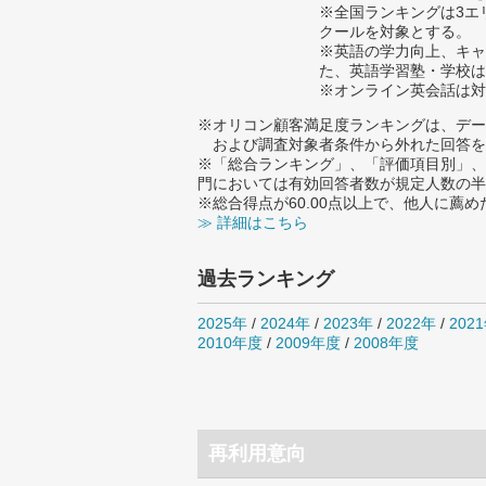
※全国ランキングは3エ
クールを対象とする。
※英語の学力向上、キャ
た、英語学習塾・学校は
※オンライン英会話は対
※オリコン顧客満足度ランキングは、デー
および調査対象者条件から外れた回答を
※「総合ランキング」、「評価項目別」、
門においては有効回答者数が規定人数の半
※総合得点が60.00点以上で、他人に
≫ 詳細はこちら
過去ランキング
2025年
/
2024年
/
2023年
/
2022年
/
202
2010年度
/
2009年度
/
2008年度
再利用意向