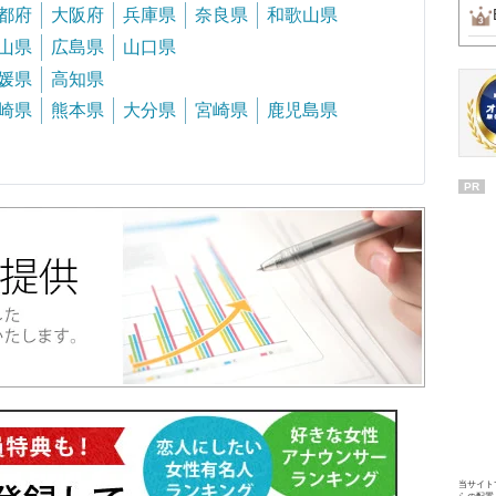
都府
大阪府
兵庫県
奈良県
和歌山県
山県
広島県
山口県
媛県
高知県
崎県
熊本県
大分県
宮崎県
鹿児島県
PR
当サイト