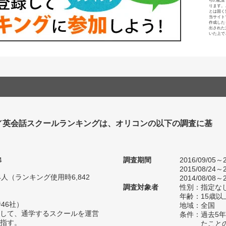
らの配置
ります。
とは固く
当サイト
作成した
出された
いた上で
／英会話スクールランキングは、オリコンの以下の調査に基
4
調査期間
2016/09/05～2
2015/08/24～2
14人（ランキング使用時6,842
2014/08/08～2
調査対象者
性別：指定な
年齢：15歳以
46社）
地域：全国
して、通学するスクールを運営
条件：過去5
指す。
たこと