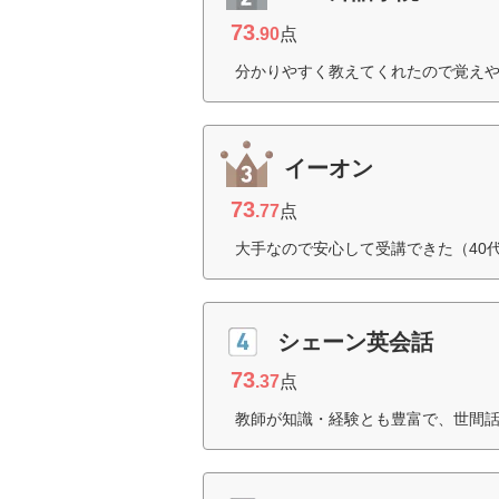
73
.90
点
分かりやすく教えてくれたので覚えや
イーオン
73
.77
点
大手なので安心して受講できた（40
シェーン英会話
73
.37
点
教師が知識・経験とも豊富で、世間話