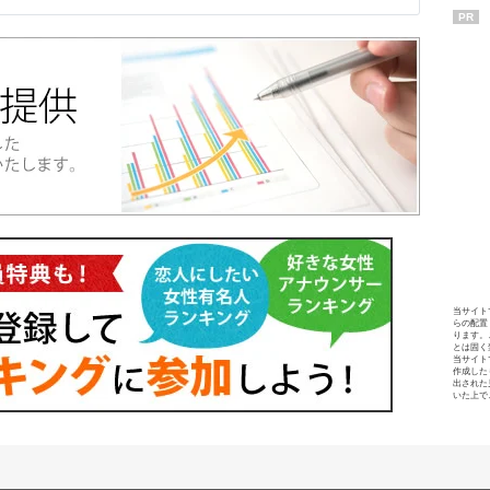
PR
当サイト
らの配置
ります。
とは固く
当サイト
作成した
出された
いた上で