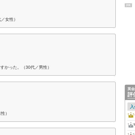
PR
代／女性）
すかった。（30代／男性）
英会
評
入
男性）