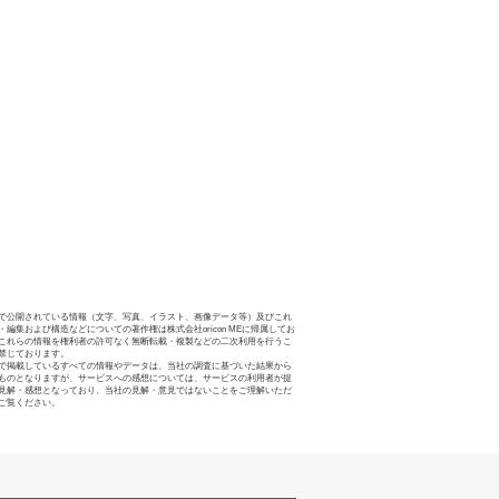
で公開されている情報（文字、写真、イラスト、画像データ等）及びこれ
・編集および構造などについての著作権は株式会社oricon MEに帰属してお
これらの情報を権利者の許可なく無断転載・複製などの二次利用を行うこ
禁じております。
で掲載しているすべての情報やデータは、当社の調査に基づいた結果から
ものとなりますが、サービスへの感想については、サービスの利用者が提
見解・感想となっており、当社の見解・意見ではないことをご理解いただ
ご覧ください。