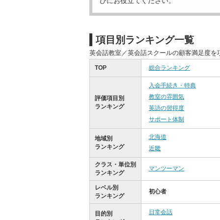
びにお役立てください。
項目別ランキング一覧
英会話教室／英会話スクールの顧客満足度を
TOP
総合ランキング
入会手続き・特典
教室の雰囲気
評価項目別
ランキング
英語の習得度
サポート体制
北海道
地域別
ランキング
近畿
クラス・単位別
マンツーマン
ランキング
レベル別
初心者
ランキング
日常会話
目的別