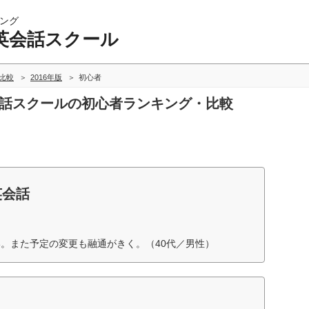
ング
英会話スクール
比較
2016年版
初心者
会話スクールの初心者ランキング・比較
英会話
。また予定の変更も融通がきく。（40代／男性）