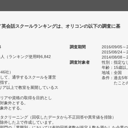
／英会話スクールランキングは、オリコンの以下の調査に基
4
調査期間
2016/09/05～2
2015/08/24～2
14人（ランキング使用時6,842
2014/08/08～2
調査対象者
性別：指定な
年齢：15歳以
46社）
地域：全国
して、通学するスクールを運営
条件：過去5
指す。
たこと
リア以上で教室を展開しているス
リアや資格の取得を目的とし
対象外とする。
象外とする。
タクリーニング（回収したデータから不正回答や異常値を排除）
除外した上で作成しています。
部門の「業態別」においては有効回答者数が規定人数を満たした企業の