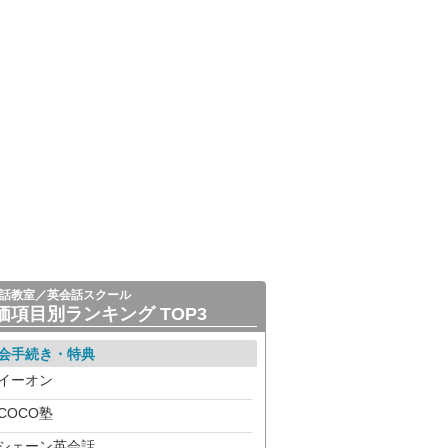
話教室／英会話スクール
価項目別ランキング TOP3
会手続き・特典
イーオン
COCO塾
シェーン英会話