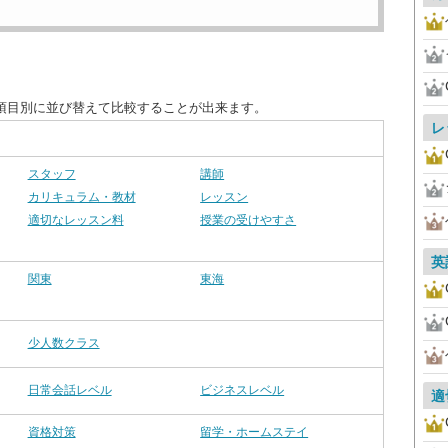
項目別に並び替えて比較することが出来ます。
レ
スタッフ
講師
カリキュラム・教材
レッスン
適切なレッスン料
授業の受けやすさ
英
関東
東海
少人数クラス
日常会話レベル
ビジネスレベル
適
資格対策
留学・ホームステイ