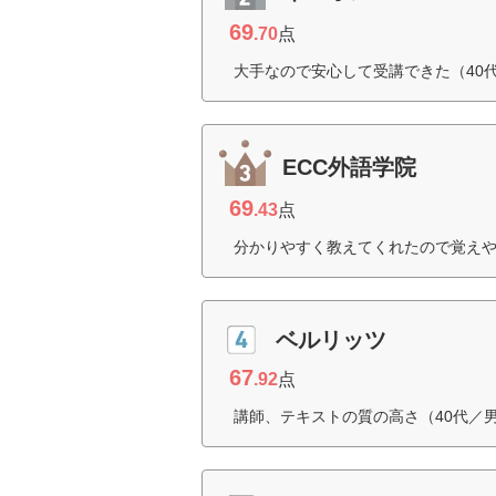
69
.70
点
大手なので安心して受講できた（40
ECC外語学院
69
.43
点
分かりやすく教えてくれたので覚えや
ベルリッツ
67
.92
点
講師、テキストの質の高さ（40代／