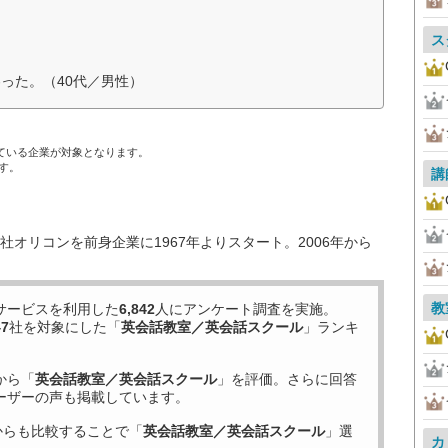
ス
った。（40代／男性）
ている企業が対象となります。
す。
講
オリコンを前身企業に1967年よりスタート。2006年から
教
サービスを利用した
6,842
人にアンケート調査を実施。
47
社を対象にした「
英会話教室／英会話スクール
」ランキ
から「
英会話教室／英会話スクール
」を評価。さらに回答
ーザーの声も掲載しています。
からも比較することで「
英会話教室／英会話スクール
」選
カ