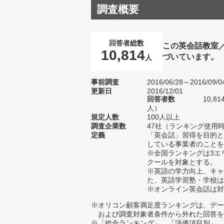
調査概要
回答者総数
この英会話教室
10,814
づいています。
人
事前調査
2016/06/28～2016/09/0
更新日
2016/12/01
回答者数
10,8
人）
規定人数
100人以上
調査企業数
47社（ランキング使用時
定義
「英会話」習得を目的と
している事業者のことを
※全国ランキングは3エ
クールを対象とする。
※英語の学力向上、キャ
た、英語学習塾・学校は
※オンライン英会話は対
※オリコン顧客満足度ランキングは、デー
および調査対象者条件から外れた回答を
※「総合ランキング」、「評価項目別」、