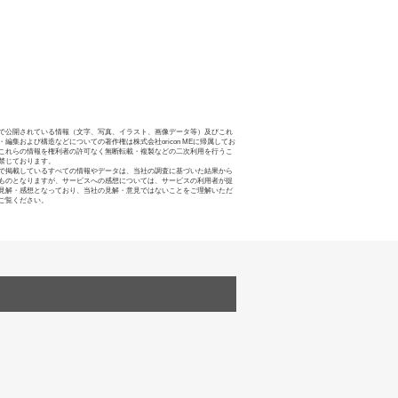
で公開されている情報（文字、写真、イラスト、画像データ等）及びこれ
・編集および構造などについての著作権は株式会社oricon MEに帰属してお
これらの情報を権利者の許可なく無断転載・複製などの二次利用を行うこ
禁じております。
で掲載しているすべての情報やデータは、当社の調査に基づいた結果から
ものとなりますが、サービスへの感想については、サービスの利用者が提
見解・感想となっており、当社の見解・意見ではないことをご理解いただ
ご覧ください。