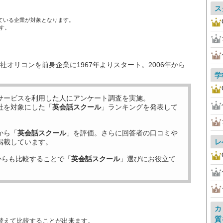
ス
ている企業が対象となります。
す。
オリコンを前身企業に1967年よりスタート。2006年から
学
サービスを利用した
人にアンケート調査を実施。
社を対象にした「
英会話スクール
」ランキングを発表して
から「
英会話スクール
」を評価。さらに回答者の口コミや
掲載しています。
レ
からも比較することで「
英会話スクール
」選びにお役立て
カ
質
替えて比較することが出来ます。