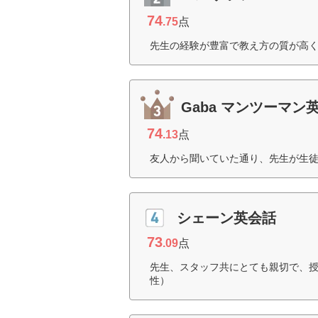
74
.75
点
先生の経験が豊富で教え方の質が高く
Gaba マンツーマン
74
.13
点
友人から聞いていた通り、先生が生徒
シェーン英会話
73
.09
点
先生、スタッフ共にとても親切で、授
性）