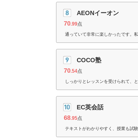
AEONイーオン
70
.99
点
通っていて非常に楽しかったです。私
COCO塾
70
.54
点
しっかりとレッスンを受けられて、と
EC英会話
68
.95
点
テキストがわかりやすく、授業も試