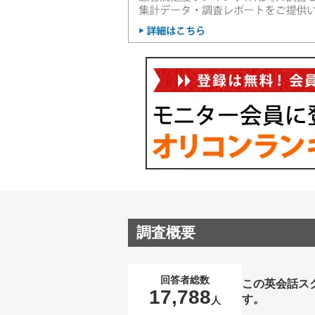
調査概要
回答者総数
この英会話ス
17,788
す。
人