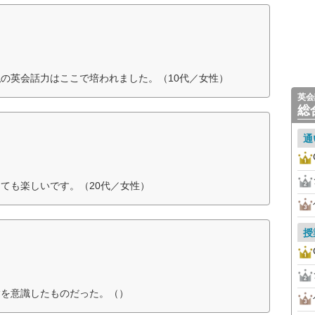
の英会話力はここで培われました。（10代／女性）
英会
総
通
ても楽しいです。（20代／女性）
授
験を意識したものだった。（）