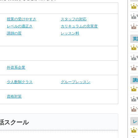
授業の受けやすさ
スタッフの対応
レベルの適正さ
カリキュラムの充実度
講師の質
レッスン料
英
外資系企業
講
少人数制クラス
グループレッスン
資格対策
レ
話スクール