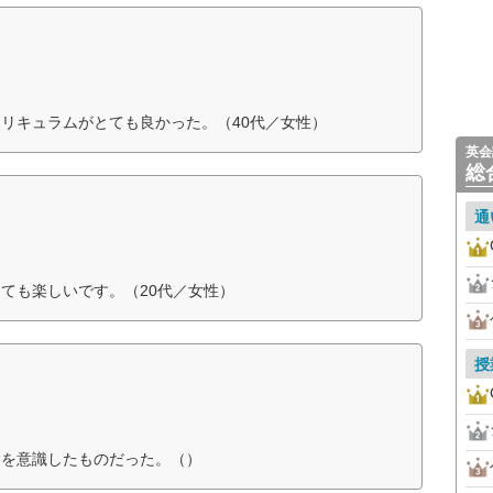
ー
リキュラムがとても良かった。（40代／女性）
英会
総
通
ても楽しいです。（20代／女性）
授
験を意識したものだった。（）