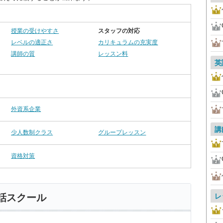
授業の受けやすさ
スタッフの対応
レベルの適正さ
カリキュラムの充実度
講師の質
レッスン料
英
外資系企業
講
少人数制クラス
グループレッスン
資格対策
レ
話スクール