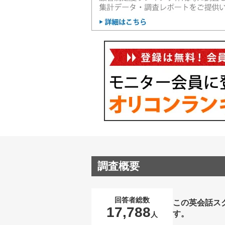
調査概要
回答者総数
この英会話ス
17,788
す。
人