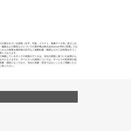
で公開されている情報（文字、写真、イラスト、画像データ等）及びこれ
・編集および構造などについての著作権は株式会社oricon MEに帰属してお
これらの情報を権利者の許可なく無断転載・複製などの二次利用を行うこ
禁じております。
で掲載しているすべての情報やデータは、当社の調査に基づいた結果から
ものとなりますが、サービスへの感想については、サービスの利用者が提
見解・感想となっており、当社の見解・意見ではないことをご理解いただ
ご覧ください。