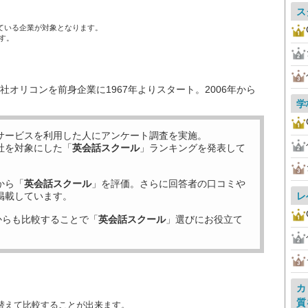
ス
ている企業が対象となります。
す。
オリコンを前身企業に1967年よりスタート。2006年から
学
サービスを利用した
人にアンケート調査を実施。
社を対象にした「
英会話スクール
」ランキングを発表して
から「
英会話スクール
」を評価。さらに回答者の口コミや
掲載しています。
レ
からも比較することで「
英会話スクール
」選びにお役立て
カ
質
替えて比較することが出来ます。