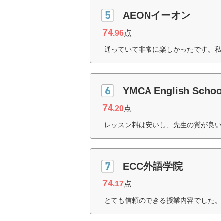
AEONイーオン
74
.96
点
通っていて非常に楽しかったです。私
YMCA English Schoo
74
.20
点
レッスン料は安いし、先生の質が良い
ECC外語学院
74
.17
点
とても信頼のできる授業内容でした。