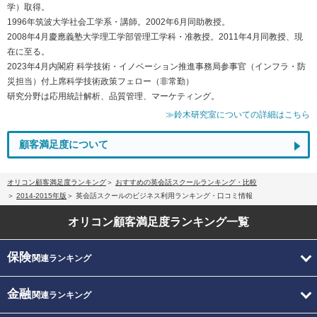
学）取得。
1996年筑波大学社会工学系・講師。2002年6月同助教授。
2008年4月慶應義塾大学理工学部管理工学科・准教授。2011年4月同教授、現
在に至る。
2023年4月内閣府 科学技術・イノベーション推進事務局参事官（インフラ・防
災担当）付上席科学技術政策フェロー（非常勤）
研究分野は応用統計解析、品質管理、マーケティング。
≫鈴木研究室についての詳細はこちら
顧客満足度について
オリコン顧客満足度ランキング
おすすめの英会話スクールランキング・比較
2014-2015年版
英会話スクールのビジネス利用ランキング・口コミ情報
オリコン顧客満足度
ランキング一覧
保険
関連ランキング
金融
関連ランキング