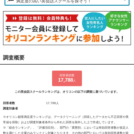
満足度の高い英会話スクールを探そう！
調査概要
回答者総数
17,788
人
この英会話スクールランキングは、オリコンの以下の調査に基づいています。
回答者数
17,788人
調査対象者
※オリコン顧客満足度ランキングは、データクリーニング（回収したデータから不正回答や異
常値を排除）および調査対象者条件から外れた回答を除外した上で作成しています。
※「総合ランキング」、「評価項目別」、部門の「業態別」においては有効回答者数が規定人
数を満たした企業のみランクイン対象となります。その他の部門においては有効回答者数が規