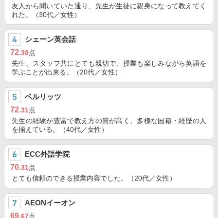
友人から聞いていた通り、先生が生徒に親身になって教えてく
れた。（30代／女性）
シェーン英会話
72
.38
点
先生、スタッフ共にとても親切で、授業も楽しみながら英語を
学ぶことが出来る。（20代／女性）
ベルリッツ
72
.31
点
先生の経験が豊富で教え方の質が高く、多様な国籍・経歴の人
を揃えている。（40代／女性）
ECC外語学院
70
.31
点
とても信頼のできる授業内容でした。（20代／女性）
AEONイーオン
69
.67
点