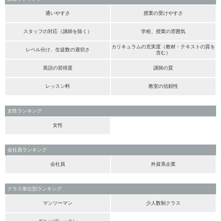
通いやすさ
授業の受けやすさ
スタッフの対応（講師を除く）
学校、授業の雰囲気
カリキュラムの充実度（教材・テキストの質を
レベル分け、生徒数の適切さ
含む）
英語の習得度
講師の質
レッスン料
教室の信頼性
女性ランキング
女性
会社員ランキング
会社員
外資系企業
クラス単位別ランキング
マンツーマン
少人数制クラス