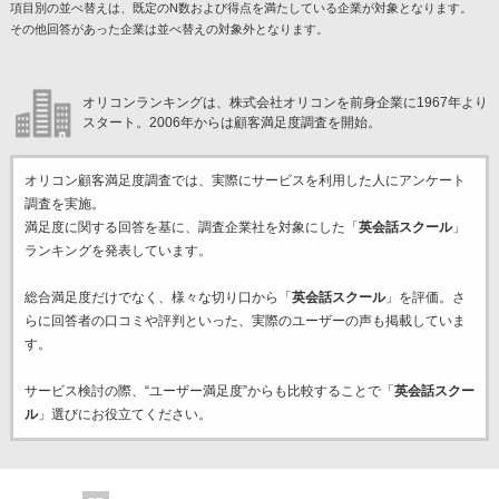
項目別の並べ替えは、既定のN数および得点を満たしている企業が対象となります。
その他回答があった企業は並べ替えの対象外となります。
オリコンランキングは、株式会社オリコンを前身企業に1967年より
スタート。2006年からは顧客満足度調査を開始。
オリコン顧客満足度調査では、実際にサービスを利用した
人にアンケート
調査を実施。
満足度に関する回答を基に、調査企業
社を対象にした「
英会話スクール
」
ランキングを発表しています。
総合満足度だけでなく、様々な切り口から「
英会話スクール
」を評価。さ
らに回答者の口コミや評判といった、実際のユーザーの声も掲載していま
す。
サービス検討の際、“ユーザー満足度”からも比較することで「
英会話スクー
ル
」選びにお役立てください。