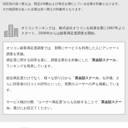
項目別の並べ替えは、既定のN数および得点を満たしている企業が対象となります。
その他回答があった企業は並べ替えの対象外となります。
オリコンランキングは、株式会社オリコンを前身企業に1967年より
スタート。2006年からは顧客満足度調査を開始。
オリコン顧客満足度調査では、実際にサービスを利用した
人にアンケート
調査を実施。
満足度に関する回答を基に、調査企業
社を対象にした「
英会話スクール
」
ランキングを発表しています。
総合満足度だけでなく、様々な切り口から「
英会話スクール
」を評価。さ
らに回答者の口コミや評判といった、実際のユーザーの声も掲載していま
す。
サービス検討の際、“ユーザー満足度”からも比較することで「
英会話スクー
ル
」選びにお役立てください。