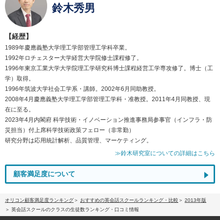
鈴木秀男
【経歴】
1989年慶應義塾大学理工学部管理工学科卒業。
1992年ロチェスター大学経営大学院修士課程修了。
1996年東京工業大学大学院理工学研究科博士課程経営工学専攻修了。博士（工
学）取得。
1996年筑波大学社会工学系・講師。2002年6月同助教授。
2008年4月慶應義塾大学理工学部管理工学科・准教授。2011年4月同教授、現
在に至る。
2023年4月内閣府 科学技術・イノベーション推進事務局参事官（インフラ・防
災担当）付上席科学技術政策フェロー（非常勤）
研究分野は応用統計解析、品質管理、マーケティング。
≫鈴木研究室についての詳細はこちら
顧客満足度について
オリコン顧客満足度ランキング
おすすめの英会話スクールランキング・比較
2013年版
英会話スクールのクラスの生徒数ランキング・口コミ情報