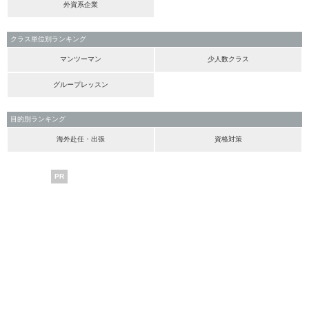
外資系企業
クラス単位別ランキング
マンツーマン
少人数クラス
グループレッスン
目的別ランキング
海外赴任・出張
資格対策
PR