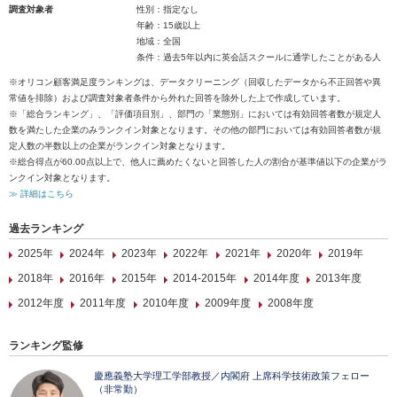
調査対象者
性別：指定なし
年齢：15歳以上
地域：全国
条件：過去5年以内に英会話スクールに通学したことがある人
※オリコン顧客満足度ランキングは、データクリーニング（回収したデータから不正回答や異
常値を排除）および調査対象者条件から外れた回答を除外した上で作成しています。
※「総合ランキング」、「評価項目別」、部門の「業態別」においては有効回答者数が規定人
数を満たした企業のみランクイン対象となります。その他の部門においては有効回答者数が規
定人数の半数以上の企業がランクイン対象となります。
※総合得点が60.00点以上で、他人に薦めたくないと回答した人の割合が基準値以下の企業がラ
ンクイン対象となります。
≫ 詳細はこちら
過去ランキング
2025年
2024年
2023年
2022年
2021年
2020年
2019年
2018年
2016年
2015年
2014-2015年
2014年度
2013年度
2012年度
2011年度
2010年度
2009年度
2008年度
ランキング監修
慶應義塾大学理工学部教授／内閣府 上席科学技術政策フェロー
（非常勤）