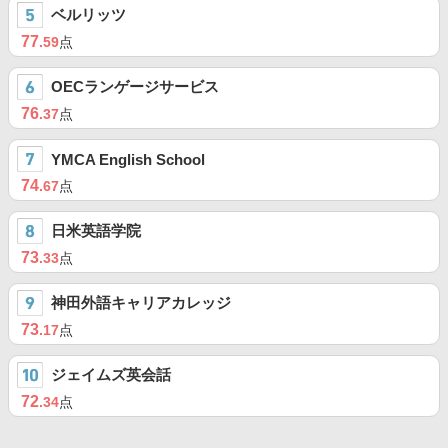
ベルリッツ
77
.59
点
OECランゲージサービス
76
.37
点
YMCA English School
74
.67
点
日米英語学院
73
.33
点
神田外語キャリアカレッジ
73
.17
点
ジェイムズ英会話
72
.34
点