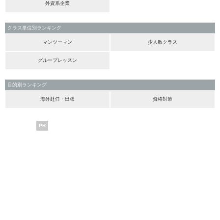
外資系企業
クラス単位別ランキング
マンツーマン
少人数クラス
グループレッスン
目的別ランキング
海外赴任・出張
資格対策
PR