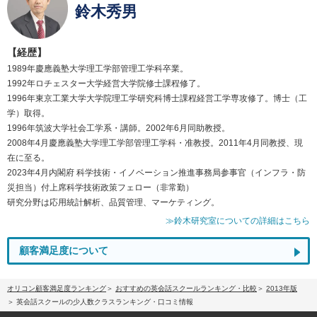
鈴木秀男
【経歴】
1989年慶應義塾大学理工学部管理工学科卒業。
1992年ロチェスター大学経営大学院修士課程修了。
1996年東京工業大学大学院理工学研究科博士課程経営工学専攻修了。博士（工
学）取得。
1996年筑波大学社会工学系・講師。2002年6月同助教授。
2008年4月慶應義塾大学理工学部管理工学科・准教授。2011年4月同教授、現
在に至る。
2023年4月内閣府 科学技術・イノベーション推進事務局参事官（インフラ・防
災担当）付上席科学技術政策フェロー（非常勤）
研究分野は応用統計解析、品質管理、マーケティング。
≫鈴木研究室についての詳細はこちら
顧客満足度について
オリコン顧客満足度ランキング
おすすめの英会話スクールランキング・比較
2013年版
英会話スクールの少人数クラスランキング・口コミ情報