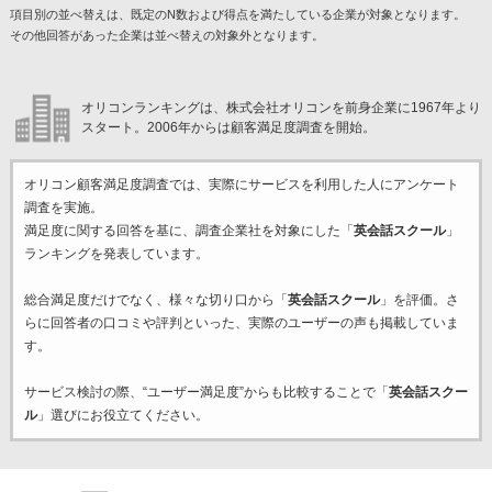
項目別の並べ替えは、既定のN数および得点を満たしている企業が対象となります。
その他回答があった企業は並べ替えの対象外となります。
オリコンランキングは、株式会社オリコンを前身企業に1967年より
スタート。2006年からは顧客満足度調査を開始。
オリコン顧客満足度調査では、実際にサービスを利用した
人にアンケート
調査を実施。
満足度に関する回答を基に、調査企業
社を対象にした「
英会話スクール
」
ランキングを発表しています。
総合満足度だけでなく、様々な切り口から「
英会話スクール
」を評価。さ
らに回答者の口コミや評判といった、実際のユーザーの声も掲載していま
す。
サービス検討の際、“ユーザー満足度”からも比較することで「
英会話スクー
ル
」選びにお役立てください。