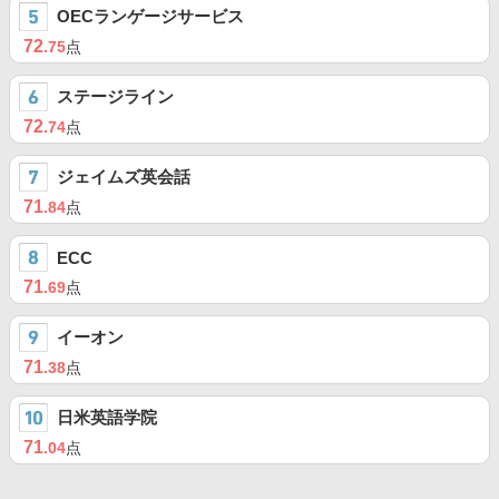
OECランゲージサービス
72
.75
点
ステージライン
72
.74
点
ジェイムズ英会話
71
.84
点
ECC
71
.69
点
イーオン
71
.38
点
日米英語学院
71
.04
点