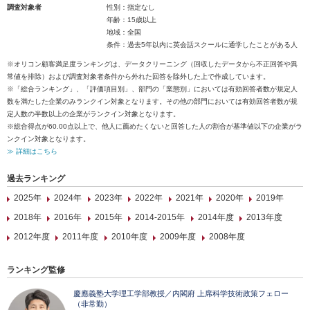
調査対象者
性別：指定なし
年齢：15歳以上
地域：全国
条件：過去5年以内に英会話スクールに通学したことがある人
※オリコン顧客満足度ランキングは、データクリーニング（回収したデータから不正回答や異
常値を排除）および調査対象者条件から外れた回答を除外した上で作成しています。
※「総合ランキング」、「評価項目別」、部門の「業態別」においては有効回答者数が規定人
数を満たした企業のみランクイン対象となります。その他の部門においては有効回答者数が規
定人数の半数以上の企業がランクイン対象となります。
※総合得点が60.00点以上で、他人に薦めたくないと回答した人の割合が基準値以下の企業がラ
ンクイン対象となります。
≫ 詳細はこちら
過去ランキング
2025年
2024年
2023年
2022年
2021年
2020年
2019年
2018年
2016年
2015年
2014-2015年
2014年度
2013年度
2012年度
2011年度
2010年度
2009年度
2008年度
ランキング監修
慶應義塾大学理工学部教授／内閣府 上席科学技術政策フェロー
（非常勤）