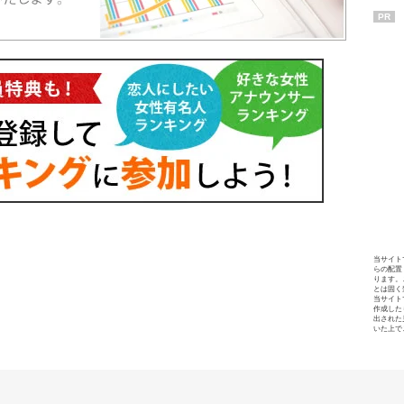
PR
当サイト
らの配置
ります。
とは固く
当サイト
作成した
出された
いた上で