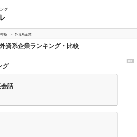
ング
ル
13年版
外資系企業
の外資系企業ランキング・比較
PR
ング
英会話