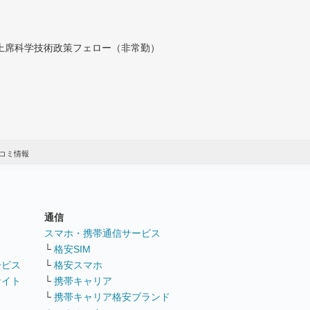
付上席科学技術政策フェロー（非常勤）
コミ情報
通信
ト
スマホ・携帯通信サービス
└
格安SIM
ービス
└
格安スマホ
サイト
└
携帯キャリア
└
携帯キャリア格安ブランド