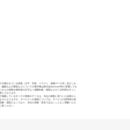
で公開されている情報（文字、写真、イラスト、画像データ等）及びこれ
・編集および構造などについての著作権は株式会社oricon MEに帰属してお
これらの情報を権利者の許可なく無断転載・複製などの二次利用を行うこ
禁じております。
で掲載しているすべての情報やデータは、当社の調査に基づいた結果から
ものとなりますが、サービスへの感想については、サービスの利用者が提
見解・感想となっており、当社の見解・意見ではないことをご理解いただ
ご覧ください。