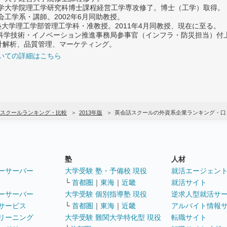
大学大学院理工学研究科博士課程経営工学専攻修了。博士（工学）取得。
社会工学系・講師。2002年6月同助教授。
義塾大学理工学部管理工学科・准教授。2011年4月同教授、現在に至る。
府 科学技術・イノベーション推進事務局参事官（インフラ・防災担当）
計解析、品質管理、マーケティング。
いての詳細はこちら
スクールランキング・比較
2013年版
英会話スクールの外資系企業ランキング・口
塾
人材
ーサーバー
大学受験 塾・予備校 現役
就活エージェン
└
首都圏
｜
東海
｜
近畿
就活サイト
ーサーバー
大学受験 個別指導塾 現役
逆求人型就活サ
サービス
└
首都圏
｜
東海
｜
近畿
アルバイト情報
リーニング
大学受験 難関大学特化型 現役
転職サイト