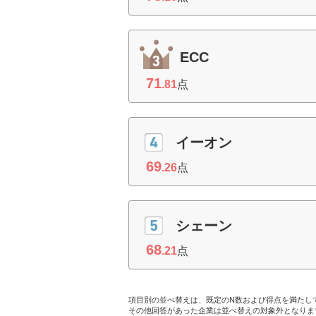
ECC
71
.81
点
イーオン
69
.26
点
シェーン
68
.21
点
項目別の並べ替えは、既定のN数および得点を満たし
その他回答があった企業は並べ替えの対象外となりま