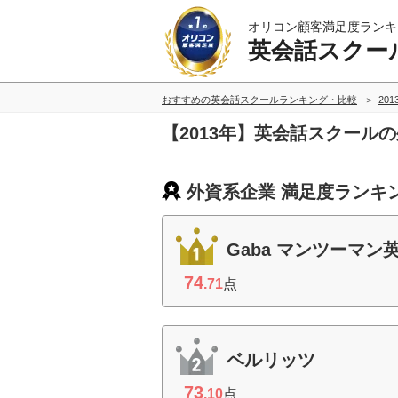
オリコン顧客満足度ランキ
英会話スクー
おすすめの英会話スクールランキング・比較
20
【2013年】英会話スクール
外資系企業 満足度ランキ
Gaba マンツーマン
74
.71
点
ベルリッツ
73
.10
点