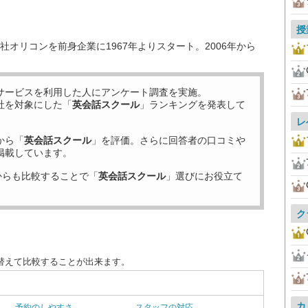
授
オリコンを前身企業に1967年よりスタート。2006年から
サービスを利用した
人にアンケート調査を実施。
社を対象にした「
英会話スクール
」ランキングを発表して
レ
から「
英会話スクール
」を評価。さらに回答者の口コミや
掲載しています。
からも比較することで「
英会話スクール
」選びにお役立て
ク
替えて比較することが出来ます。
カ
予約のしやすさ
スタッフの対応