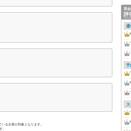
英会
評
通
予
ス
ている企業が対象となります。
す。