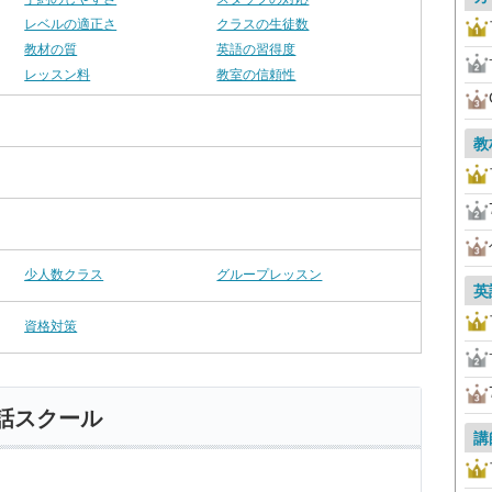
レベルの適正さ
クラスの生徒数
教材の質
英語の習得度
レッスン料
教室の信頼性
教
少人数クラス
グループレッスン
英
資格対策
話スクール
講