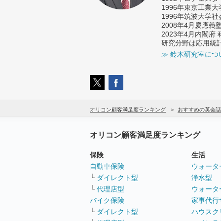
1996年東京工業
1996年筑波大学
2008年4月慶應
2023年4月内閣
研究分野は応用統
≫ 鈴木研究室につ
オリコン顧客満足度ランキング
おすすめの英会話
オリコン顧客満足度ランキング
保険
生活
自動車保険
ウォータ
└
ダイレクト型
浄水型
└
代理店型
ウォータ
バイク保険
家事代行
└
ダイレクト型
ハウスク