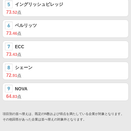
イングリッシュビレッジ
73
.52
点
ベルリッツ
73
.46
点
ECC
73
.43
点
シェーン
72
.91
点
NOVA
64
.83
点
項目別の並べ替えは、既定のN数および得点を満たしている企業が対象となります。
その他回答があった企業は並べ替えの対象外となります。