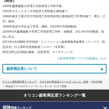
【経歴】
1989年慶應義塾大学理工学部管理工学科卒業。
1992年ロチェスター大学経営大学院修士課程修了。
1996年東京工業大学大学院理工学研究科博士課程経営工学専攻修了。博士（工
学）取得。
1996年筑波大学社会工学系・講師。2002年6月同助教授。
2008年4月慶應義塾大学理工学部管理工学科・准教授。2011年4月同教授、現
在に至る。
2023年4月内閣府 科学技術・イノベーション推進事務局参事官（インフラ・防
災担当）付上席科学技術政策フェロー（非常勤）
研究分野は応用統計解析、品質管理、マーケティング。
≫鈴木研究室についての詳細はこちら
顧客満足度について
オリコン顧客満足度ランキング
おすすめの英会話スクールランキング・比較
2013年版
英会話スクールのマンツーマンランキング・口コミ情報
オリコン顧客満足度
ランキング一覧
保険
関連ランキング