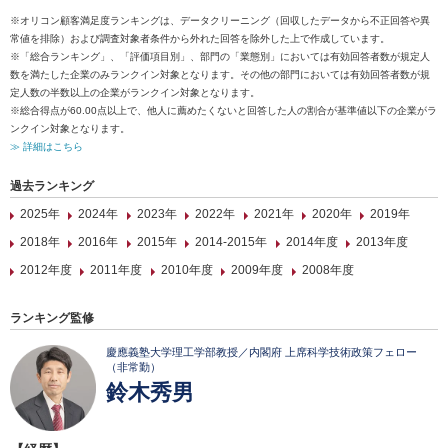
※オリコン顧客満足度ランキングは、データクリーニング（回収したデータから不正回答や異
常値を排除）および調査対象者条件から外れた回答を除外した上で作成しています。
※「総合ランキング」、「評価項目別」、部門の「業態別」においては有効回答者数が規定人
数を満たした企業のみランクイン対象となります。その他の部門においては有効回答者数が規
定人数の半数以上の企業がランクイン対象となります。
※総合得点が60.00点以上で、他人に薦めたくないと回答した人の割合が基準値以下の企業がラ
ンクイン対象となります。
≫ 詳細はこちら
過去ランキング
2025年
2024年
2023年
2022年
2021年
2020年
2019年
2018年
2016年
2015年
2014-2015年
2014年度
2013年度
2012年度
2011年度
2010年度
2009年度
2008年度
ランキング監修
慶應義塾大学理工学部教授／内閣府 上席科学技術政策フェロー
（非常勤）
鈴木秀男