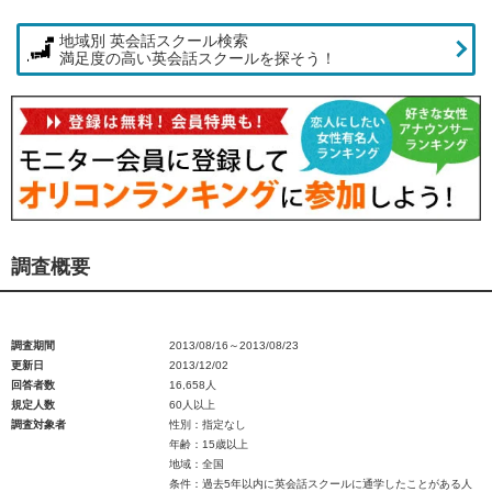
地域別 英会話スクール検索
満足度の高い英会話スクールを探そう！
調査概要
調査期間
2013/08/16～2013/08/23
更新日
2013/12/02
回答者数
16,658人
規定人数
60人以上
調査対象者
性別：指定なし
年齢：15歳以上
地域：全国
条件：過去5年以内に英会話スクールに通学したことがある人