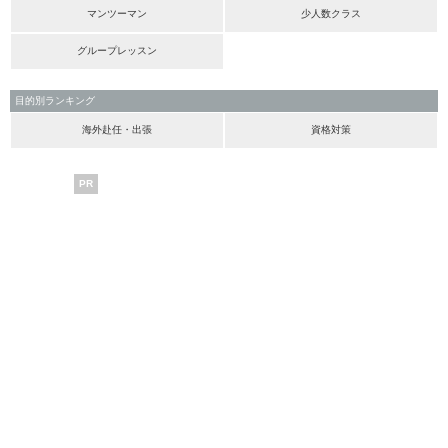
マンツーマン
少人数クラス
グループレッスン
目的別ランキング
海外赴任・出張
資格対策
PR