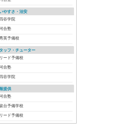
いやすさ・治安
四谷学院
河合塾
秀英予備校
タッフ・チューター
リード予備校
河合塾
四谷学院
報提供
河合塾
駿台予備学校
リード予備校