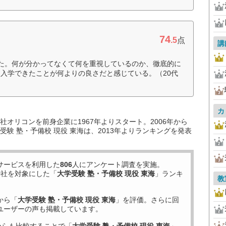
74
.5
点
講
た。何が分かってなくて何を重視しているのか、徹底的に
入学できたことが何よりの良さだと感じている。（20代
カ
オリコンを前身企業に1967年よりスタート。2006年から
験 塾・予備校 現役 東海は、2013年よりランキングを発表
サービスを利用した
806
人にアンケート調査を実施。
9
社を対象にした「
大学受験 塾・予備校 現役 東海
」ランキ
教
から「
大学受験 塾・予備校 現役 東海
」を評価。さらに回
ユーザーの声も掲載しています。