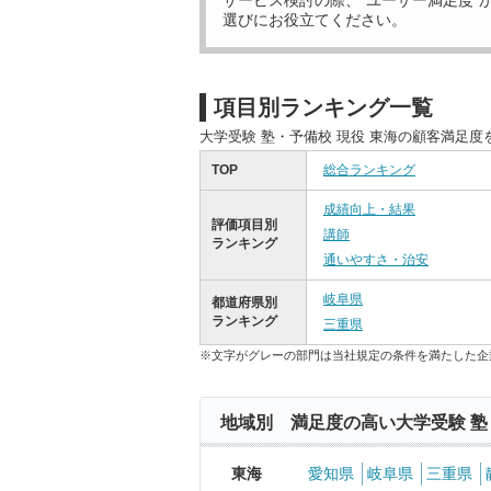
サービス検討の際、“ユーザー満足度”
選びにお役立てください。
項目別ランキング一覧
大学受験 塾・予備校 現役 東海の顧客満足
TOP
総合ランキング
成績向上・結果
評価項目別
講師
ランキング
通いやすさ・治安
岐阜県
都道府県別
ランキング
三重県
※文字がグレーの部門は当社規定の条件を満たした企
地域別 満足度の高い大学受験 塾
東海
愛知県
岐阜県
三重県