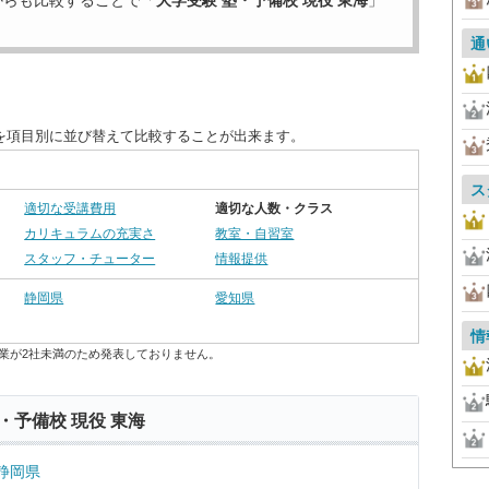
からも比較することで「
大学受験 塾・予備校 現役 東海
」
通
度を項目別に並び替えて比較することが出来ます。
ス
適切な受講費用
適切な人数・クラス
カリキュラムの充実さ
教室・自習室
スタッフ・チューター
情報提供
静岡県
愛知県
情
業が2社未満のため発表しておりません。
・予備校 現役 東海
静岡県