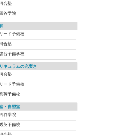
河合塾
四谷学院
師
リード予備校
河合塾
駿台予備学校
リキュラムの充実さ
河合塾
リード予備校
秀英予備校
室・自習室
四谷学院
秀英予備校
河合塾