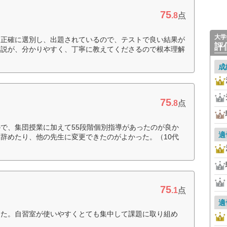
75
.8
点
大学
を正確に選別し、出題されているので、テストで良い結果が
評
解説が、分かりやすく、丁寧に教えてくださるので根本理解
成
75
.8
点
で、集団授業に加えて55段階個別指導があったのが良か
適
辞めたり、他の先生に変更できたのがよかった。（10代
75
.1
点
適
った。自習室が使いやすくとても集中して課題に取り組め