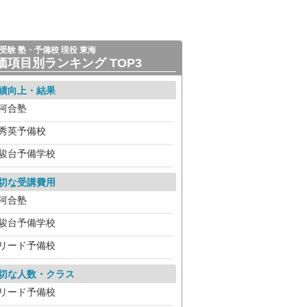
受験 塾・予備校 現役 東海
価項目別ランキング TOP3
績向上・結果
河合塾
秀英予備校
駿台予備学校
切な受講費用
河合塾
駿台予備学校
リード予備校
切な人数・クラス
リード予備校