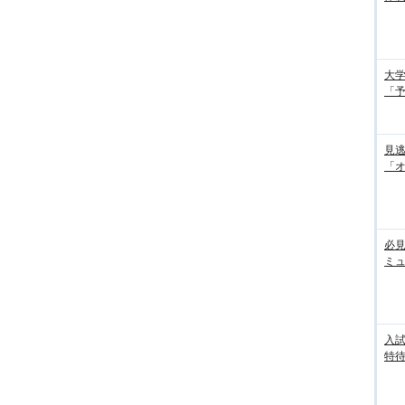
大学
「
見
「
必見
ミ
入試
特待