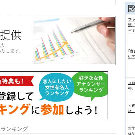
フ
流
何
｢食
い
＜
格、
＜
格、
連ランキング
大
体