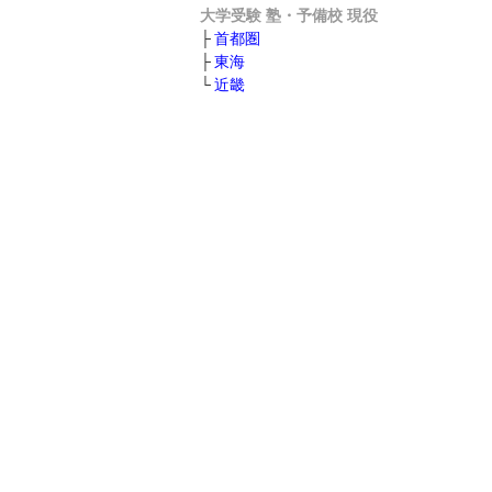
大学受験 塾・予備校 現役
首都圏
東海
近畿