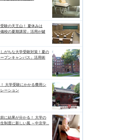
受験の天王山！ 夏休みは
予備校の夏期講習」活用が鍵
逃しがちな大学受験対策！夏の
オープンキャンパス」活用術
！ 大学受験にかかる費用シ
ュレーション
前に結果が分かる！ 大学の
生制度に新しい風 ～中京学...