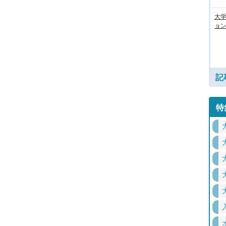
大
ョン
記
特