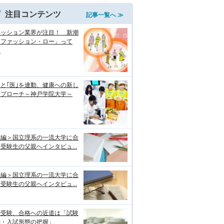
注目コンテンツ
記事一覧へ ≫
ァッション業界が注目！ 新潮
「ファッション・ロー」って
？
｣と｢医｣を連動、健康への新し
アプローチ～神戸学院大学～
前編＞国立理系の一流大学に合
受験生の父親へインタビュ...
後編＞国立理系の一流大学に合
受験生の父親へインタビュ...
学受験、合格への近道は「試験
制・入試形態の把握」